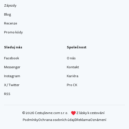
Zájezdy
Blog
Recenze
Promo kódy
Sleduj nás
Společnost
Facebook
O nás
Messenger
Kontakt
Instagram
Kariéra
X / Twitter
Pro CK
RSS
© 2026 Cestujlevne.com s.r.o.
Z lásky k cestování
Podmínky
Ochrana osobních údajů
Reklama
Oznámení