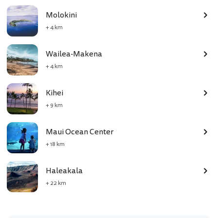
Molokini
+ 4 km
Wailea-Makena
+ 4 km
Kihei
+ 9 km
Maui Ocean Center
+ 18 km
Haleakala
+ 22 km