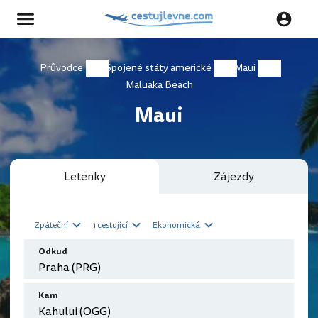
Průvodce
Spojené státy americké
Maui
Maluaka Beach
Maui
Letenky
Zájezdy
Zpáteční
1 cestující
Ekonomická
Odkud
Kam