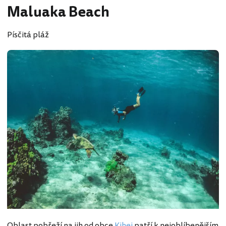
Maluaka Beach
Písčitá pláž
Oblast pobřeží na jih od obce
Kihei
patří k nejoblíbenějším