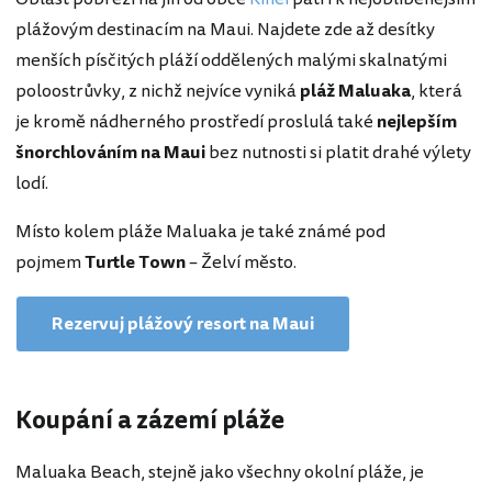
plážovým destinacím na Maui. Najdete zde až desítky
menších písčitých pláží oddělených malými skalnatými
poloostrůvky, z nichž nejvíce vyniká
pláž Maluaka
, která
je kromě nádherného prostředí proslulá také
nejlepším
šnorchlováním na Maui
bez nutnosti si platit drahé výlety
lodí.
Místo kolem pláže Maluaka je také známé pod
pojmem
Turtle Town
– Želví město.
Rezervuj plážový resort na Maui
Koupání a zázemí pláže
Maluaka Beach, stejně jako všechny okolní pláže, je