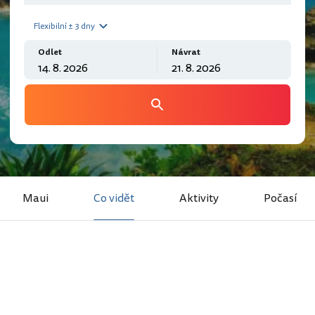
Flexibilní ± 3 dny
Odlet
Návrat
Maui
Co vidět
Aktivity
Počasí