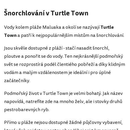
Šnorchlování v Turtle Town
Vody kolem pláže Maluaka a okolí se nazývají
Turtle
Town
a patří k nejpopulárnějším místům na šnorchlování.
Jsou skvěle dostupné z pláží - stačí nasadit šnorchl,
ploutve a ponořit se do vody. Ten nejkrásnější podmořský
svět se rozprostírá podél člentiého pobřeží a díky klidným
vodám a malým vzdálenostem je ideální i pro úplné
začátečníky.
Podmořský život v Turtle Town je velmi bohatý. Jak název
napovídá, natrefíte zde na mnoho želv, ale i stovky druhů
pestrobarevných ryb.
Přímo u pláže nejsou dostupné žádné půjčovny vybavení,