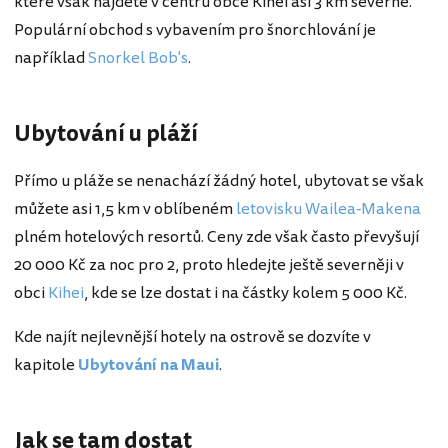
které však najdete v centru obce Kihei asi 3 km severně.
Populární obchod s vybavením pro šnorchlování je
například
Snorkel Bob's
.
Ubytování u pláží
Přímo u pláže se nenachází žádný hotel, ubytovat se však
můžete asi 1,5 km v oblíbeném
letovisku Wailea-Makena
plném hotelových resortů. Ceny zde však často převyšují
20 000 Kč za noc pro 2, proto hledejte ještě severněji v
obci
Kihei
, kde se lze dostat i na částky kolem 5 000 Kč.
Kde najít nejlevnější hotely na ostrově se dozvíte v
kapitole
Ubytování na Maui
.
Jak se tam dostat