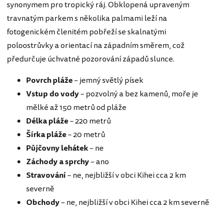
synonymem pro tropický ráj. Obklopená upraveným
travnatým parkem s několika palmami leží na
fotogenickém členitém pobřeží se skalnatými
poloostrůvky a orientací na západním směrem, což
předurčuje úchvatné pozorování západů slunce.
Povrch pláže
– jemný světlý písek
Vstup do vody
– pozvolný a bez kamenů, moře je
mělké až 150 metrů od pláže
Délka pláže
– 220 metrů
Šírka pláže
– 20 metrů
Půjčovny lehátek
– ne
Záchody a sprchy
– ano
Stravování
– ne, nejbližší v obci Kihei cca 2 km
severně
Obchody
– ne, nejbližší v obci Kihei cca 2 km severně