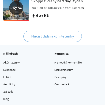
Skopje z Prahy na 2 dny i týden
- 67 %
2026-08-06T08:40:43+02:00
1 komentář
603 Kč
Načíst další akční letenky
Náš obsah
Komunita
Akční letenky
Nejnovější komentáře
Destinace
Diskuzní fórum
Letiště
Cestopisy
Aerolinky
Cestovatelé
Zájezdy
Blog