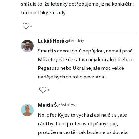
snižuje to, že letenky potřebujeme již na konkrétní
termín. Díky za rady.
0
Lukáš Horák
před 9 lety
Smarti s cenou dolů nepůjdou, nemají proč.
Můžete ještě čekat na nějakou akci třeba u
Pegasusu nebo Ukraine, ale moc velké
naděje bych do toho nevkládal.
0
Martin Š.
před 9 lety
No, přes Kyjev to vychází asi na 6 tis., ale
rádi bychom preferovali přímý spoj,
protože na cestě i tak budeme už docela