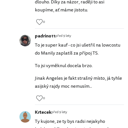
dlouho. Díky za názor, raději to asi
koupíme, ať máme jistotu.
0
padrino11
před 9 lety
To je super kauf - co jsi ušetřil na lowcostu
do Manily zaplatíš za přípoj TS.
To jsi vyměknul docela brzo.
Jinak Angeles je fakt strašný místo, já tyhle
asijský rajdy moc nemusím...
0
Krtecek
před 9 lety
Ty kujone, ze ty bys radsi nejakyho