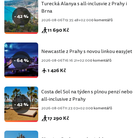
Turecká Alanya s all-inclusvie z Prahy i
Brna
- 42 %
2026-08-06T19:35:48+02:00
0 komentářů
11 690 Kč
Newcastle z Prahy s novou linkou easyJet
- 64 %
2026-08-06T16:16:21+02:00
0 komentářů
1 426 Kč
Costa del Sol na týden s plnou penzí nebo
all-inclusive z Prahy
- 42 %
2026-08-06T11:23:03+02:00
0 komentářů
17 290 Kč