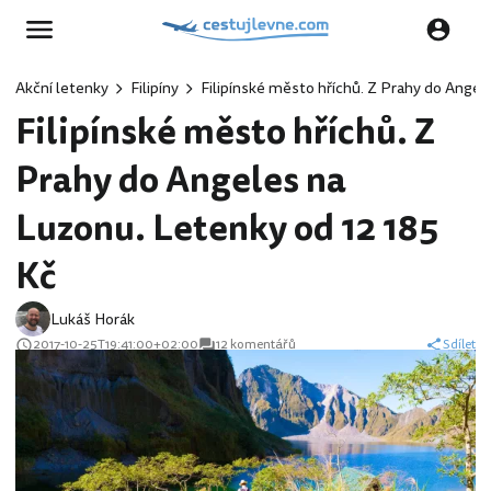
Akční letenky
Filipíny
Filipínské město hříchů. Z Prahy do Angel
Filipínské město hříchů. Z
Prahy do Angeles na
Luzonu. Letenky od 12 185
Kč
Lukáš Horák
2017-10-25T19:41:00+02:00
12 komentářů
Sdílet