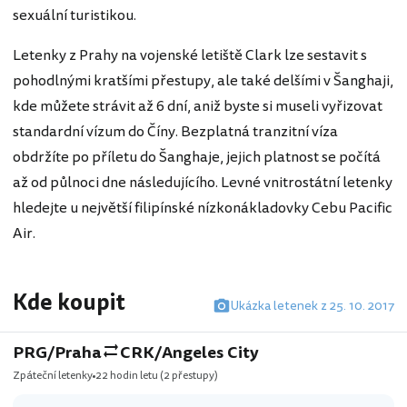
sexuální turistikou.
Letenky z Prahy na vojenské letiště Clark lze sestavit s
pohodlnými kratšími přestupy, ale také delšími v Šanghaji,
kde můžete strávit až 6 dní, aniž byste si museli vyřizovat
standardní vízum do Číny. Bezplatná tranzitní víza
obdržíte po příletu do Šanghaje, jejich platnost se počítá
až od půlnoci dne následujícího. Levné vnitrostátní letenky
hledejte u největší filipínské nízkonákladovky Cebu Pacific
Air.
Kde koupit
Ukázka letenek z 25. 10. 2017
PRG/Praha
CRK/Angeles City
Zpáteční letenky
22 hodin letu
(2 přestupy)