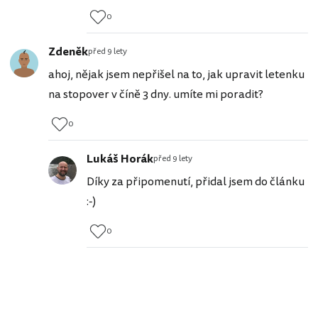
0
Zdeněk
před 9 lety
ahoj, nějak jsem nepřišel na to, jak upravit letenku
na stopover v číně 3 dny. umíte mi poradit?
0
Lukáš Horák
před 9 lety
Díky za připomenutí, přidal jsem do článku
:-)
0