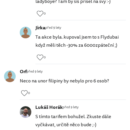
ladyboye? Tam by sis prisel na svy :-)
0
Jirka
před 9 lety
Ta akce byla..kupoval jsem to s Flydubai
když měli těch -30% za 6000zpáteční ;)
0
Orf
před 9 lety
Neco na unor filipiny by nebylo pro 6 osob?
0
Lukáš Horák
před 9 lety
S tímto tarifem bohužel. Zkuste dále
vyčkávat, určitě něco bude ;-)