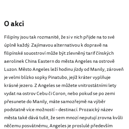
O akci
Filipíny jsou tak rozmanité, že si v nich přijde na to své
úplně každý. Zajímavou alternativou k dopravě na
filipínské souostroví může být zlevněný tarif čínských
aerolinek China Eastern do města Angeles na ostrově
Luzon. Město Angeles leží hodinu jízdy od Manily, zároveň
je velmi blízko sopky Pinatubo, jejíž kráter vyplňuje
krásné jezero. Z Angeles se můžete vnitrostátními lety
vydat na ostrov Cebu či Coron, nebo pokud se po zemi
přesunete do Manily, máte samozřejmě na výběr
podstatně více možností – destinací. Prozaický název
města také dává tušit, že sem mnozí neputují zrovna kvůli
něčemu posvátnému, Angeles je proslulé především