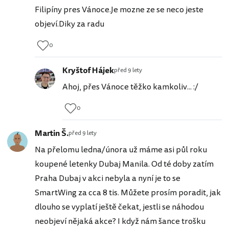
Filipíny pres Vánoce.Je mozne ze se neco jeste
objeví.Diky za radu
0
Kryštof Hájek
před 9 lety
Ahoj, přes Vánoce těžko kamkoliv... :/
0
Martin Š.
před 9 lety
Na přelomu ledna/února už máme asi půl roku
koupené letenky Dubaj Manila. Od té doby zatím
Praha Dubaj v akci nebyla a nyní je to se
SmartWing za cca 8 tis. Můžete prosím poradit, jak
dlouho se vyplatí ještě čekat, jestli se náhodou
neobjeví nějaká akce? I když nám šance trošku