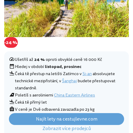
-24 %
Ušetříš až
24 %
oproti obvyklé ceně 16 000 Kč
Hledej v období
listopad, prosinec
Čeká tě přestup na letišti Zatímco v
Si-an
absolvujete
technické mezipřistání, v
Šanghaj
budete přestupovat
standardně.
Poletíš s aeroliniemi
China Eastern Airlines
Čeká tě přímý let
V ceně je Dvě odbavená zavazadla po 23 kg
Najít lety na cestujlevne.com
Zobrazit více prodejců