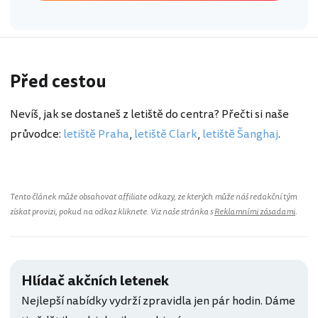
Před cestou
Nevíš, jak se dostaneš z letiště do centra? Přečti si naše
průvodce:
letiště Praha
,
letiště Clark
,
letiště Šanghaj
.
Tento článek může obsahovat affiliate odkazy, ze kterých může náš redakční tým
získat provizi, pokud na odkaz kliknete. Viz naše stránka s
Reklamními zásadami
.
Hlídač akčních letenek
Nejlepší nabídky vydrží zpravidla jen pár hodin. Dáme