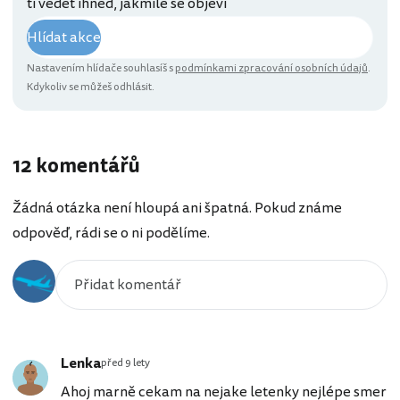
ti vědět ihned, jakmile se objeví
Hlídat akce
Nastavením hlídače souhlasíš s
podmínkami zpracování osobních údajů
.
Kdykoliv se můžeš odhlásit.
12 komentářů
Žádná otázka není hloupá ani špatná. Pokud známe
odpověď, rádi se o ni podělíme.
Lenka
před 9 lety
Ahoj marně cekam na nejake letenky nejlépe smer