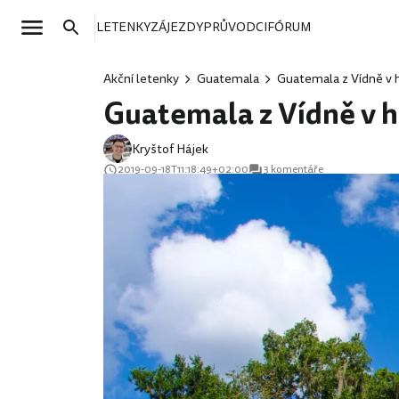
LETENKY
ZÁJEZDY
PRŮVODCI
FÓRUM
Akční letenky
Guatemala
Guatemala z Vídně v h
Guatemala z Vídně v h
Kryštof Hájek
2019-09-18T11:18:49+02:00
3 komentáře