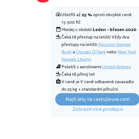
Ušetříš až
25 %
oproti obvyklé ceně
15 500 Kč
Hledej v období
Leden – březen 2020
Čeká tě přestup na letišti Vždy dva
přestupy na letišti
Houston George
Bush
a
Chicago O'Hare
nebo
New York
Newark Liberty
Poletíš s aeroliniemi
United Airlines
Čeká tě přímý let
V ceně je V ceně odbavené zavazadlo
do 23 kg + standardní příruční.
Najít lety na cestujlevne.com
Zobrazit více prodejců