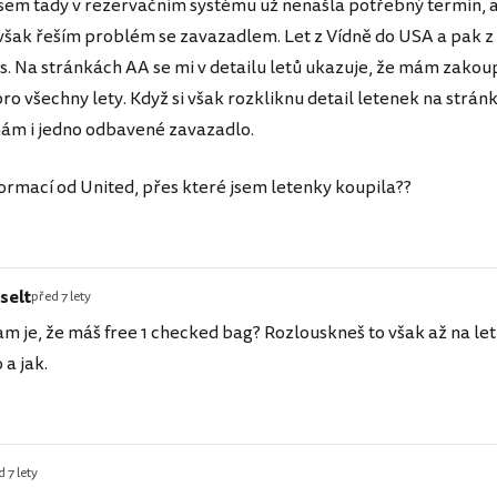
 jsem tady v rezervačním systému už nenašla potřebný termín, 
 však řeším problém se zavazadlem. Let z Vídně do USA a pak z
es. Na stránkách AA se mi v detailu letů ukazuje, že mám zakou
ro všechny lety. Když si však rozkliknu detail letenek na strán
mám i jedno odbavené zavazadlo.
formací od United, přes které jsem letenky koupila??
selt
před 7 lety
am je, že máš free 1 checked bag? Rozlouskneš to však až na leti
 a jak.
 7 lety