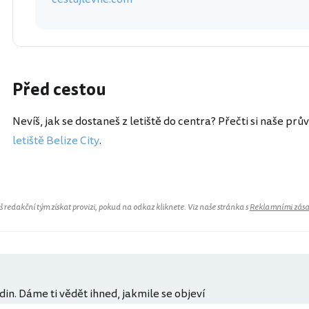
Před cestou
Nevíš, jak se dostaneš z letiště do centra? Přečti si naše prů
letiště Belize City
.
redakční tým získat provizi, pokud na odkaz kliknete. Viz naše stránka s
Reklamními zás
din. Dáme ti vědět ihned, jakmile se objeví