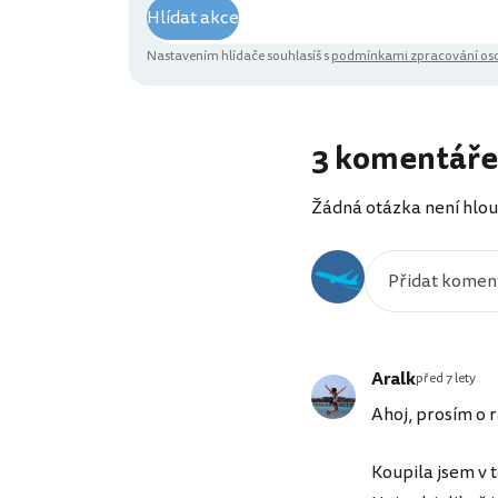
Hlídat akce
Nastavením hlídače souhlasíš s
podmínkami zpracování oso
3 komentáře
Žádná otázka není hlou
Aralk
před 7 lety
Ahoj, prosím o 
Koupila jsem v 