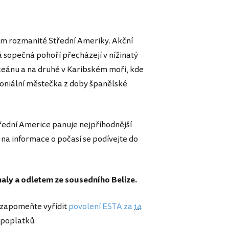
kum rozmanité Střední Ameriky. Akční
á sopečná pohoří přecházejí v nížinatý
ceánu a na druhé v Karibském moři, kde
loniální městečka z doby španělské
třední Americe panuje nejpříhodnější
 na informace o počasí se podívejte do
aly a odletem ze sousedního Belize.
ezapomeňte vyřídit
povolení ESTA za
14
 poplatků.