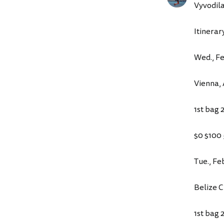
Vyvodila
Itinerar
Wed., Fe
Vienna, 
1st bag 
$0 $100 
Tue., Fe
Belize C
1st bag 