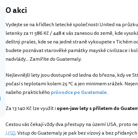
O akci
Vydejte se na křídlech letecké společnosti United na průz
letenky za 11 586 Kč / 448 € vás zanesou do země, kde vysok
deštný prales, kde se na jedné straně vykoupete v Tichém o
budete poznávat starověké památky mayské civilizace i ko
nadvlády... Zamíříte do Guatemaly.
Nejlevnější lety jsou dostupné od ledna do března, kdy ve S
počasí s teplotami kolem 25 °C a jen minimem srážek. Nejen
našeho praktického
průvodce po Guatemale
.
Za 13 140 Kč lze využít i
open-jaw lety s příletem do Guatem
Cestou vás čekají vždy dva přestupy na území USA, proto n
USD
. Vstup do Guatemaly je pak bez vízový a bez přidaných