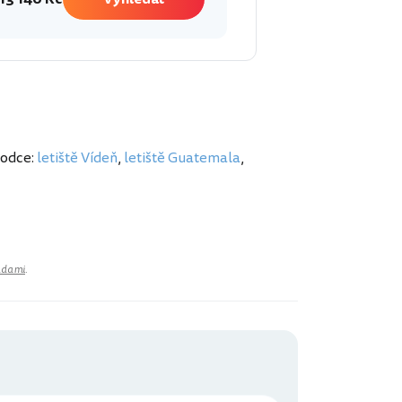
vodce:
letiště Vídeň
,
letiště Guatemala
,
adami
.