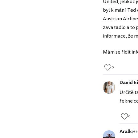
United, jelikož
byl k mání. Teď
Austrian Airlin
zavazadlo a to p
informace, že 
Mám se řídit in
0
David Ei
Určitě t
řekne co
0
Aralk
před