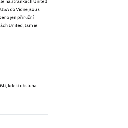
ale na stránkách United
 USA do Vídně jsou s
peno jen příruční
kách United, tam je
šti, kde ti obsluha