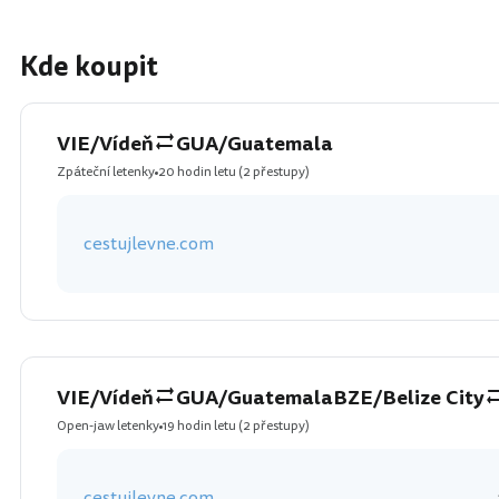
Kde koupit
VIE/Vídeň
GUA/Guatemala
Zpáteční letenky
20 hodin letu
(2 přestupy)
cestujlevne.com
VIE/Vídeň
GUA/Guatemala
BZE/Belize City
Open-jaw letenky
19 hodin letu
(2 přestupy)
cestujlevne.com