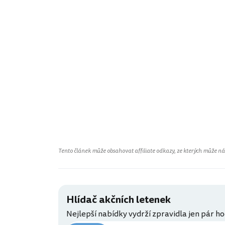
Tento článek může obsahovat affiliate odkazy, ze kterých může náš 
Hlídač akčních letenek
Nejlepší nabídky vydrží zpravidla jen pár ho