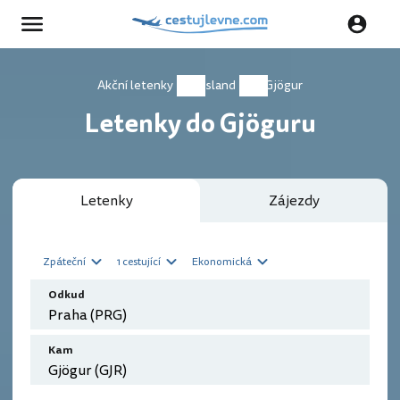
Akční letenky
Island
Gjögur
Letenky do Gjöguru
Letenky
Zájezdy
Zpáteční
1 cestující
Ekonomická
Odkud
Kam