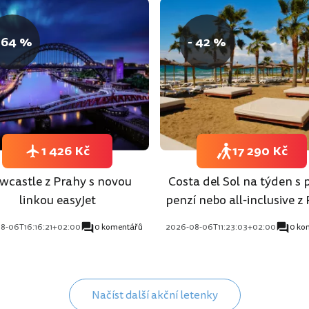
 64 %
- 42 %
1 426 Kč
17 290 Kč
wcastle z Prahy s novou
Costa del Sol na týden s 
linkou easyJet
penzí nebo all-inclusive z
8-06T16:16:21+02:00
0 komentářů
2026-08-06T11:23:03+02:00
0 ko
Načíst další akční letenky