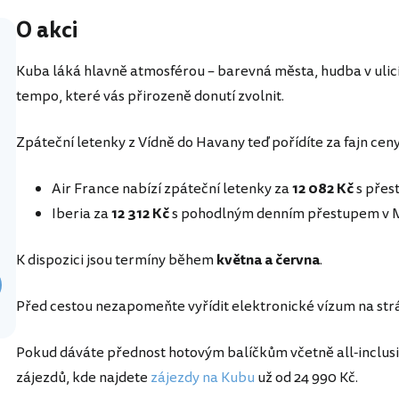
O akci
Kuba láká hlavně atmosférou – barevná města, hudba v ulic
tempo, které vás přirozeně donutí zvolnit.
Zpáteční letenky z Vídně do Havany teď pořídíte za fajn cen
Air France nabízí zpáteční letenky za
12 082 Kč
s přes
Iberia za
12 312 Kč
s pohodlným denním přestupem v 
K dispozici jsou termíny během
května a června
.
Před cestou nezapomeňte vyřídit elektronické vízum na st
Pokud dáváte přednost hotovým balíčkům včetně all-inclusi
zájezdů, kde najdete
zájezdy na Kubu
už od 24 990 Kč.