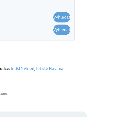
Vyhledat
Vyhledat
vodce:
letiště Vídeň
,
letiště Havana
.
adami
.