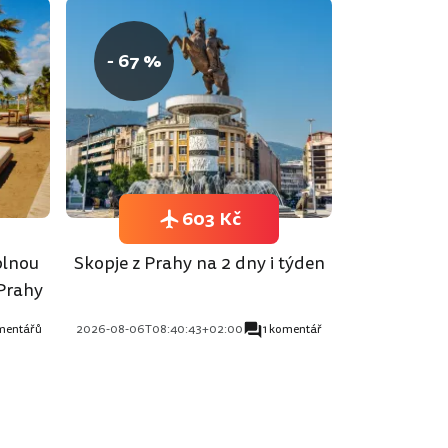
- 67 %
603 Kč
plnou
Skopje z Prahy na 2 dny i týden
 Prahy
mentářů
2026-08-06T08:40:43+02:00
1 komentář