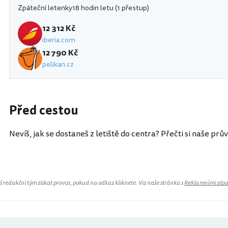
Zpáteční letenky
18 hodin letu (1 přestup)
12 312 Kč
iberia.com
12 790 Kč
pelikan.cz
Před cestou
Nevíš, jak se dostaneš z letiště do centra? Přečti si naše prů
redakční tým získat provizi, pokud na odkaz kliknete. Viz naše stránka s
Reklamními zás