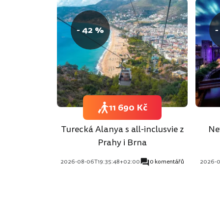
- 42 %
-
11 690 Kč
Turecká Alanya s all-inclusvie z
Ne
Prahy i Brna
2026-08-06T19:35:48+02:00
0 komentářů
2026-0