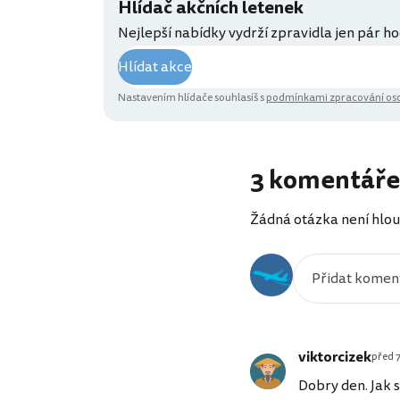
Hlídač akčních letenek
Nejlepší nabídky vydrží zpravidla jen pár ho
Hlídat akce
Nastavením hlídače souhlasíš s
podmínkami zpracování oso
3 komentáře
Žádná otázka není hlou
viktorcizek
před 
Dobry den. Jak 