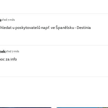
4
před 7 měs
 hledat u poskytovatelů např. ve Španělsku - Destinia
zek
před 7 měs
oc za info