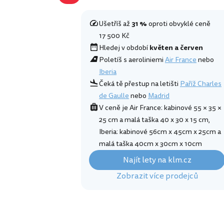
Ušetříš až
31 %
oproti obvyklé ceně
17 500 Kč
Hledej v období
květen a červen
Poletíš s aeroliniemi
Air France
nebo
Iberia
Čeká tě přestup na letišti
Paříž Charles
de Gaulle
nebo
Madrid
V ceně je Air France: kabinové 55 × 35 ×
25 cm a malá taška 40 x 30 x 15 cm,
Iberia: kabinové 56cm x 45cm x 25cm a
malá taška 40cm x 30cm x 10cm
Najít lety na klm.cz
Zobrazit více prodejců