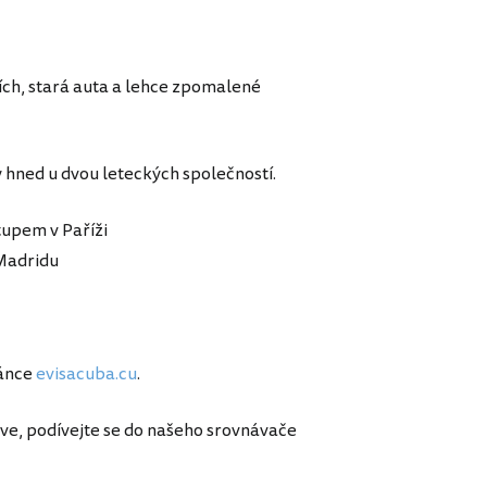
ích, stará auta a lehce zpomalené
y hned u dvou leteckých společností.
tupem v Paříži
Madridu
ránce
evisacuba.cu
.
ve, podívejte se do našeho srovnávače