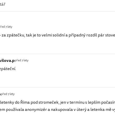
řed 7 lety
0,- za zpátečku, tak je to velmi solidní a případný rozdíl pár sto
vilova.p
před 7 lety
zpáteční.
p
před 7 lety
letenky do Říma pod stromeček, jen v termínu s lepším počasí
sem používala anonymizér a nakupovala v úterý a letenka mě vy