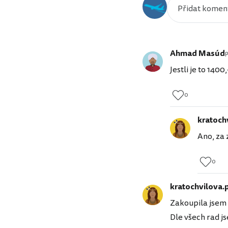
Ahmad Masúd
p
Jestli je to 140
0
kratoch
Ano, za 
0
kratochvilova.
Zakoupila jsem 
Dle všech rad j