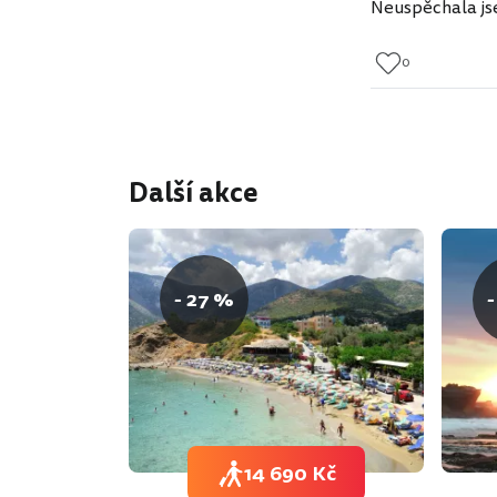
Neuspěchala jse
0
Další akce
- 27 %
-
14 690 Kč