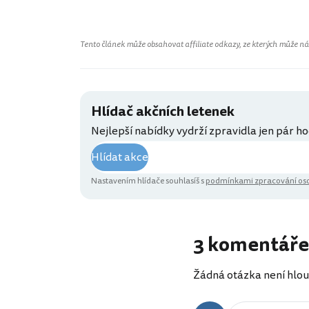
Tento článek může obsahovat affiliate odkazy, ze kterých může náš 
Hlídač akčních letenek
Nejlepší nabídky vydrží zpravidla jen pár ho
Hlídat akce
Nastavením hlídače souhlasíš s
podmínkami zpracování oso
3 komentáře
Žádná otázka není hlou