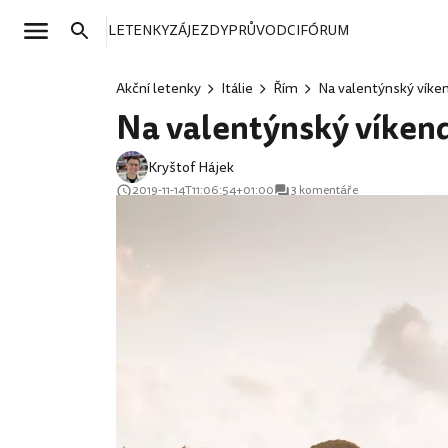
LETENKY
ZÁJEZDY
PRŮVODCI
FÓRUM
Akční letenky
Itálie
Řím
Na valentýnský víken
Na valentýnský víkend
Kryštof Hájek
2019-11-14T11:06:54+01:00
3 komentáře