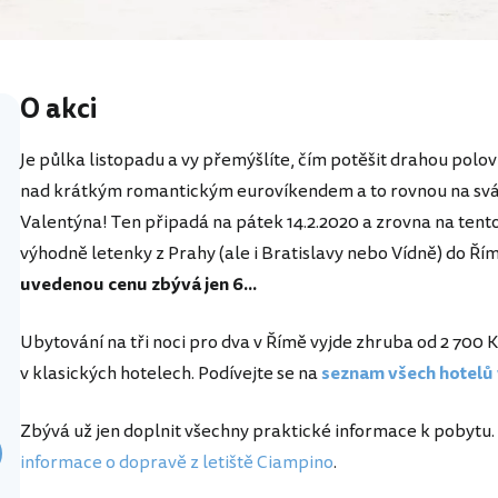
O akci
Je půlka listopadu a vy přemýšlíte, čím potěšit drahou po
nad krátkým romantickým eurovíkendem a to rovnou na svá
Valentýna! Ten připadá na pátek 14.2.2020 a zrovna na tent
výhodně letenky z Prahy (ale i Bratislavy nebo Vídně) do Ří
uvedenou cenu zbývá jen 6...
Ubytování na tři noci pro dva v Římě vyjde zhruba od 2 700 
v klasických hotelech. Podívejte se na
seznam všech hotelů
Zbývá už jen doplnit všechny praktické informace k pobytu.
informace o dopravě z letiště Ciampino
.