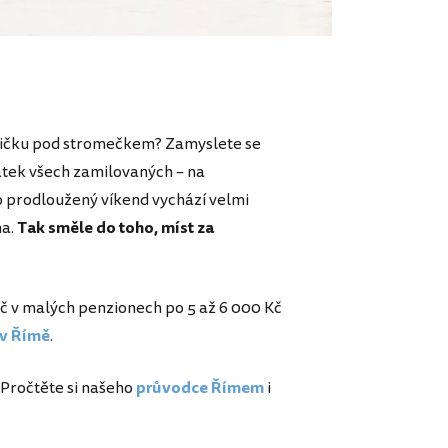
lovičku pod stromečkem? Zamyslete se
tek všech zamilovaných – na
o prodloužený víkend vychází velmi
ma.
Tak směle do toho, míst za
Kč v malých penzionech po 5 až 6 000 Kč
 v Římě
.
 Pročtěte si našeho
průvodce Římem
i