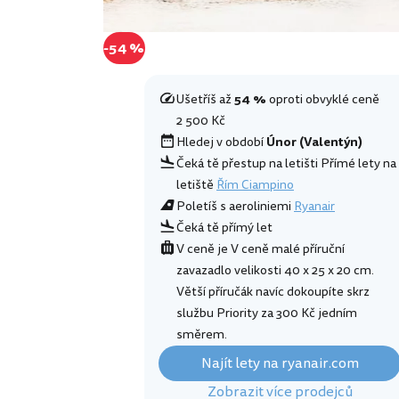
-54 %
Ušetříš až
54 %
oproti obvyklé ceně
2 500 Kč
Hledej v období
Únor (Valentýn)
Čeká tě přestup na letišti Přímé lety na
letiště
Řím Ciampino
Poletíš s aeroliniemi
Ryanair
Čeká tě přímý let
V ceně je V ceně malé příruční
zavazadlo velikosti 40 x 25 x 20 cm.
Větší příručák navíc dokoupíte skrz
službu Priority za 300 Kč jedním
směrem.
Najít lety na ryanair.com
Zobrazit více prodejců