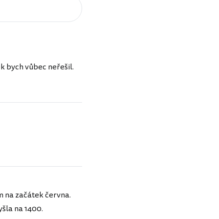
vek bych vůbec neřešil.
m na začátek června.
šla na 1400.