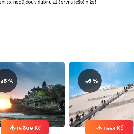
m to, nepůjdou v dubnu až červnu ještě níže?
 28 %
- 56 %
15 809 Kč
1 553 Kč