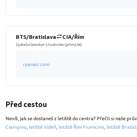
BTS/Bratislava
CIA/Řím
Zpáteční letenky
1.5 hodin letu
(přímý let)
ryanair.com
Před cestou
Nevíš, jak se dostaneš z letiště do centra? Přečti si naše prů
Ciampino
,
letiště Vídeň
,
letiště Řím Fiumicino
,
letiště Bratis