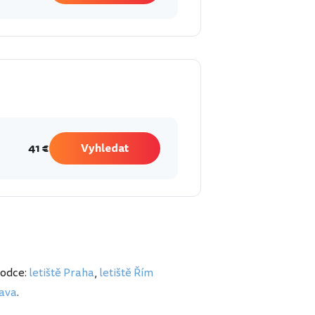
41 €
Vyhledat
vodce:
letiště Praha
,
letiště Řím
lava
.