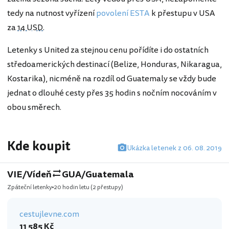
tedy na nutnost vyřízení
povolení ESTA
k přestupu v USA
za
14 USD
.
Letenky s United za stejnou cenu pořídíte i do ostatních
středoamerických destinací (Belize, Honduras, Nikaragua,
Kostarika), nicméně na rozdíl od Guatemaly se vždy bude
jednat o dlouhé cesty přes 35 hodin s nočním nocováním v
obou směrech.
Kde koupit
Ukázka letenek z 06. 08. 2019
VIE/Vídeň
GUA/Guatemala
Zpáteční letenky
20 hodin letu
(2 přestupy)
cestujlevne.com
11 585 Kč