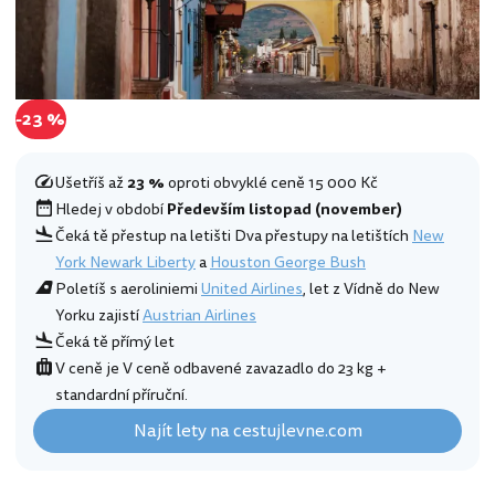
-23 %
Ušetříš až
23 %
oproti obvyklé ceně 15 000 Kč
Hledej v období
Především listopad (november)
Čeká tě přestup na letišti Dva přestupy na letištích
New
York Newark Liberty
a
Houston George Bush
Poletíš s aeroliniemi
United Airlines
, let z Vídně do New
Yorku zajistí
Austrian Airlines
Čeká tě přímý let
V ceně je V ceně odbavené zavazadlo do 23 kg +
standardní příruční.
Najít lety na cestujlevne.com