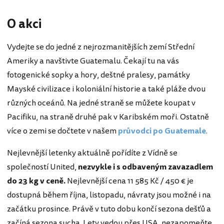
O akci
Vydejte se do jedné z nejrozmanitějších zemí Střední
Ameriky a navštivte Guatemalu. Čekají tu na vás
fotogenické sopky a hory, deštné pralesy, památky
Mayské civilizace i koloniální historie a také pláže dvou
různých oceánů. Na jedné straně se můžete koupat v
Pacifiku, na straně druhé pak v Karibském moři. Ostatně
více o zemi se dočtete v našem
průvodci po Guatemale
.
Nejlevnější letenky aktuálně pořídíte z Vídně se
společností United,
nezvykle
i s odbaveným zavazadlem
do 23 kg v ceně.
Nejlevnější cena 11 585 Kč / 450 € je
dostupná během října, listopadu, návraty jsou možné i na
začátku prosince. Právě v tuto dobu končí sezona dešťů a
začíná sezona sucha. Lety vedou přes USA, nezapomeňte