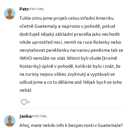
Petr
před 7 lety
Tuhle zimu jsme projeli celou střední Ameriku
včetně Guatemaly a naprosto v pohodě, pokud
dodržuješ nějaký základní pravidla jako nechodit
nikde uprostřed noci, nemít na ruce Rolexky nebo
nevytahovat peněženku narvanou penězma tak se
IMHO nemůže nic stát. Místní byli všude (kromě
Kostariky) úplně v pohodě, kolikrát bylo i znát, že
na turisty nejsou vůbec zvyknutý a vyptávali se
odkud jsme a co tu děláme atd. Nějak bych se toho
nebál
0
Janka
před 7 lety
Ahoj, mate nekdo info k bezpecnosti v Guatemale?