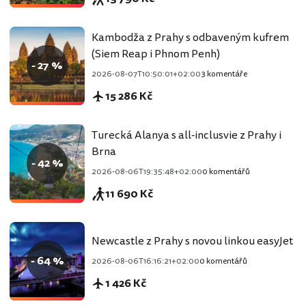
Kambodža z Prahy s odbaveným kufrem
(Siem Reap i Phnom Penh)
- 27 %
2026-08-07T10:50:01+02:00
3 komentáře
15 286 Kč
Turecká Alanya s all-inclusvie z Prahy i
Brna
- 42 %
2026-08-06T19:35:48+02:00
0 komentářů
11 690 Kč
Newcastle z Prahy s novou linkou easyJet
- 64 %
2026-08-06T16:16:21+02:00
0 komentářů
1 426 Kč