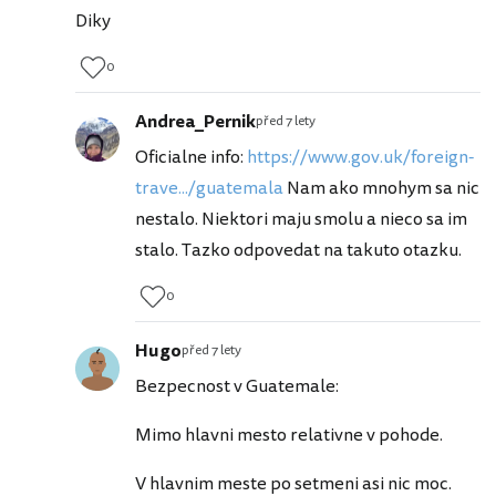
Diky
0
Andrea_Pernik
před 7 lety
Oficialne info:
https://www.gov.uk/foreign-
trave.../guatemala
Nam ako mnohym sa nic
nestalo. Niektori maju smolu a nieco sa im
stalo. Tazko odpovedat na takuto otazku.
0
Hugo
před 7 lety
Bezpecnost v Guatemale:
Mimo hlavni mesto relativne v pohode.
V hlavnim meste po setmeni asi nic moc.