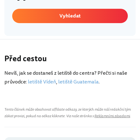
Vyhledat
Před cestou
Nevíš, jak se dostaneš z letiště do centra? Přečti si naše
průvodce:
letiště Vídeň
,
letiště Guatemala
.
Tento článek může obsahovat affiliate odkazy, ze kterých může náš redakční tým
získat provizi, pokud na odkaz kliknete. Viz naše stránka s
Reklamními zásadami
.