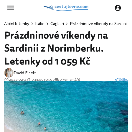
Akční letenky
Itálie
Cagliari
Prázdninové víkendy na Sardinii 
Prázdninové víkendy na
Sardinii z Norimberku.
Letenky od 1 059 Kč
David Eiselt
2022-02-23T10:14:00+01:00
0 komentářů
Sdílet