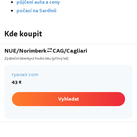
půjčení auta a ceny
počasí na Sardinii
Kde koupit
NUE/Norimberk
CAG/Cagliari
Zpáteční letenky
2 hodin letu
(přímý let)
ryanair.com
43 €
Vyhledat