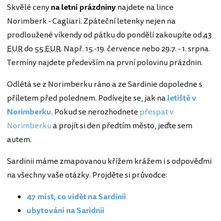
Skvělé ceny
na letní prázdniny
najdete na lince
Norimberk - Cagliari. Zpáteční letenky nejen na
prodloužené víkendy od pátku do pondělí zakoupíte od
43
EUR
do
55 EUR
. Např. 15.-19. července nebo 29.7. - 1. srpna.
Termíny najdete především na první polovinu prázdnin.
Odlétá se z Norimberku ráno a ze Sardinie dopoledne s
příletem před polednem. Podívejte se, jak na
letiště v
Norimberku
. Pokud se nerozhodnete
přespat v
Norimberku
a projít si den předtím město, jeďte sem
autem.
Sardinii máme zmapovanou křížem krážem i s odpověďmi
na všechny vaše otázky. Projděte si průvodce:
47 míst, co vidět na Sardinii
ubytování na Saridnii