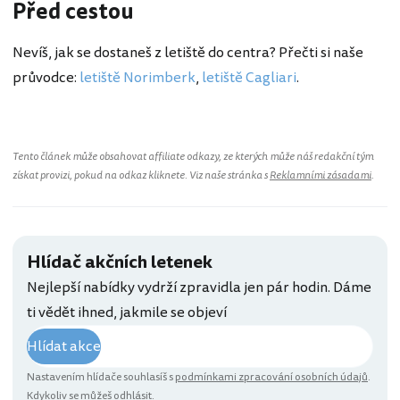
Před cestou
Nevíš, jak se dostaneš z letiště do centra? Přečti si naše
průvodce:
letiště Norimberk
,
letiště Cagliari
.
Tento článek může obsahovat affiliate odkazy, ze kterých může náš redakční tým
získat provizi, pokud na odkaz kliknete. Viz naše stránka s
Reklamními zásadami
.
Hlídač akčních letenek
Nejlepší nabídky vydrží zpravidla jen pár hodin. Dáme
ti vědět ihned, jakmile se objeví
Hlídat akce
Nastavením hlídače souhlasíš s
podmínkami zpracování osobních údajů
.
Kdykoliv se můžeš odhlásit.