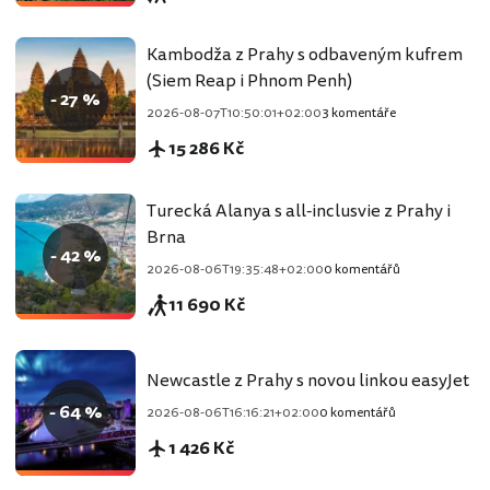
Kambodža z Prahy s odbaveným kufrem
(Siem Reap i Phnom Penh)
- 27 %
2026-08-07T10:50:01+02:00
3 komentáře
15 286 Kč
Turecká Alanya s all-inclusvie z Prahy i
Brna
- 42 %
2026-08-06T19:35:48+02:00
0 komentářů
11 690 Kč
Newcastle z Prahy s novou linkou easyJet
- 64 %
2026-08-06T16:16:21+02:00
0 komentářů
1 426 Kč