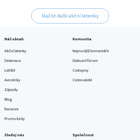
Načíst další akční letenky
Náš obsah
Komunita
Akční letenky
Nejnovější komentáře
Destinace
Diskuzní fórum
Letiště
Cestopisy
Aerolinky
Cestovatelé
Zájezdy
Blog
Recenze
Promo kódy
Sleduj nás
Společnost