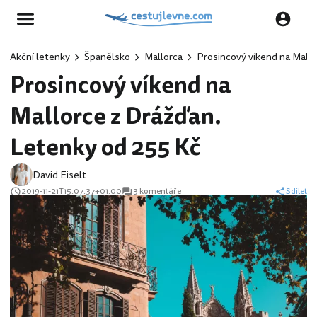
Akční letenky
Španělsko
Mallorca
Prosincový víkend na Mallo
Prosincový víkend na
Mallorce z Drážďan.
Letenky od 255 Kč
David Eiselt
2019-11-21T15:07:37+01:00
3 komentáře
Sdílet