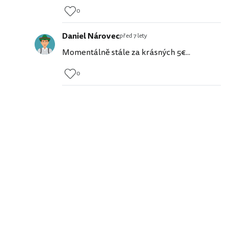
0
Daniel Nárovec
před 7 lety
Momentálně stále za krásných 5€...
0