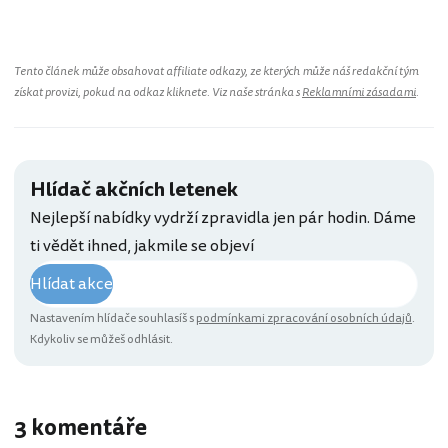
Tento článek může obsahovat affiliate odkazy, ze kterých může náš redakční tým
získat provizi, pokud na odkaz kliknete. Viz naše stránka s
Reklamními zásadami
.
Hlídač akčních letenek
Nejlepší nabídky vydrží zpravidla jen pár hodin. Dáme
ti vědět ihned, jakmile se objeví
Hlídat akce
Nastavením hlídače souhlasíš s
podmínkami zpracování osobních údajů
.
Kdykoliv se můžeš odhlásit.
3 komentáře