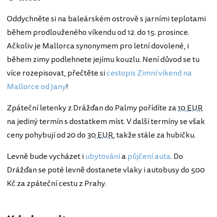
Oddychněte si na baleárském ostrově s jarními teplotami
během prodlouženého víkendu od 12. do 15. prosince.
Ačkoliv je Mallorca synonymem pro letní dovolené, i
během zimy podlehnete jejímu kouzlu. Není důvod se tu
více rozepisovat, přečtěte si
cestopis Zimní víkend na
Mallorce od Jany
!
Zpáteční letenky z Drážďan do Palmy pořídíte za
10 EUR
na jediný termín s dostatkem míst. V další termíny se však
ceny pohybují od 20 do
30 EUR
, takže stále za hubičku.
Levně bude vycházet i
ubytování
a
půjčení auta
. Do
Drážďan se poté levně dostanete vlaky i autobusy do 500
Kč za zpáteční cestu z Prahy.