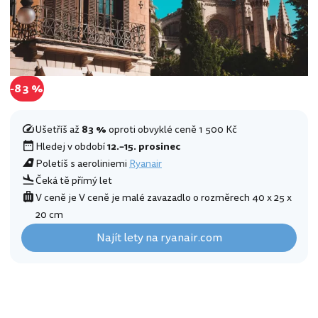
-83 %
Ušetříš až
83 %
oproti obvyklé ceně 1 500 Kč
Hledej v období
12.–15. prosinec
Poletíš s aeroliniemi
Ryanair
Čeká tě přímý let
V ceně je V ceně je malé zavazadlo o rozměrech 40 x 25 x
20 cm
Najít lety na ryanair.com