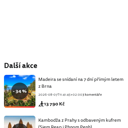
Další akce
Madeira se snídaní na 7 dní přímým letem
z Brna
- 34 %
2026-08-07T11:41:45+02:00
3 komentáře
13 790 Kč
Kambodža z Prahy s odbaveným kufrem
(Siem Reap i Phnom Penh)