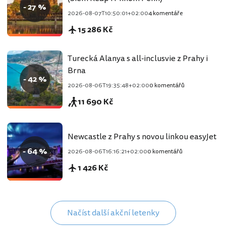
- 27 %
2026-08-07T10:50:01+02:00
4 komentáře
15 286 Kč
Turecká Alanya s all-inclusvie z Prahy i
Brna
- 42 %
2026-08-06T19:35:48+02:00
0 komentářů
11 690 Kč
Newcastle z Prahy s novou linkou easyJet
- 64 %
2026-08-06T16:16:21+02:00
0 komentářů
1 426 Kč
Načíst další akční letenky