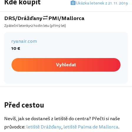
Kde koupit
Ukázka letenek z 21. 11. 2019
DRS/Drážďany
PMI/Mallorca
Zpáteční letenky
2 hodin letu
(přímý let)
ryanair.com
10 €
Vyhledat
Před cestou
Nevíš, jak se dostaneš z letiště do centra? Přečti si naše
průvodce:
letiště Drážďany
,
letiště Palma de Mallorca
.