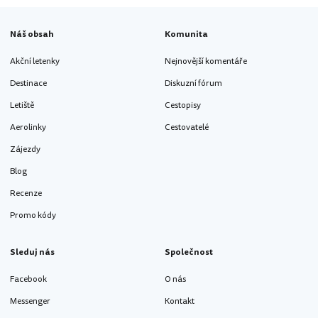
Náš obsah
Komunita
Akční letenky
Nejnovější komentáře
Destinace
Diskuzní fórum
Letiště
Cestopisy
Aerolinky
Cestovatelé
Zájezdy
Blog
Recenze
Promo kódy
Sleduj nás
Společnost
Facebook
O nás
Messenger
Kontakt