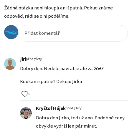
Žádná otázka není hloupá ani špatná. Pokud známe
odpověď, rádi se o ni podělíme.
Jiri
před 7 lety
Dobry den. Nedele navrat je ale za 20€?
Koukam spatne? Dekuju Jirka
0
Kryštof Hájek
před 7 lety
Dobrý den Jirko, teď už ano. Podobné ceny
obvykle vydrží jen pár minut.