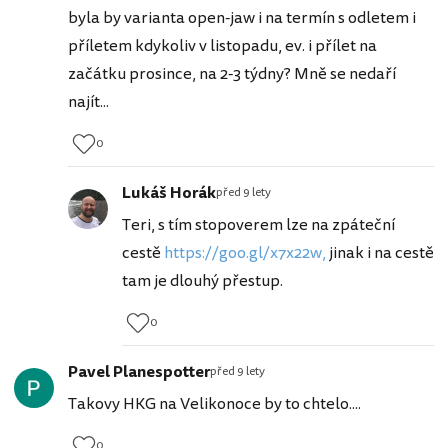
byla by varianta open-jaw i na termín s odletem i
příletem kdykoliv v listopadu, ev. i přílet na
začátku prosince, na 2-3 týdny? Mně se nedaří
najít...
0
Lukáš Horák
před 9 lety
Teri, s tím stopoverem lze na zpáteční
cestě
https://goo.gl/x7x22w,
jinak i na cestě
tam je dlouhý přestup.
0
Pavel Planespotter
před 9 lety
Takovy HKG na Velikonoce by to chtelo....
0