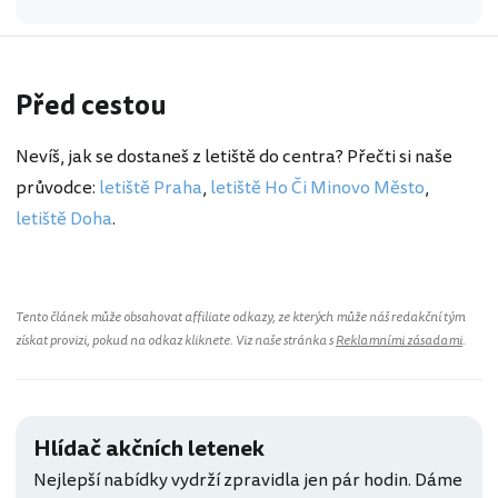
Před cestou
Nevíš, jak se dostaneš z letiště do centra? Přečti si naše
průvodce:
letiště Praha
,
letiště Ho Či Minovo Město
,
letiště Doha
.
Tento článek může obsahovat affiliate odkazy, ze kterých může náš redakční tým
získat provizi, pokud na odkaz kliknete. Viz naše stránka s
Reklamními zásadami
.
Hlídač akčních letenek
Nejlepší nabídky vydrží zpravidla jen pár hodin. Dáme