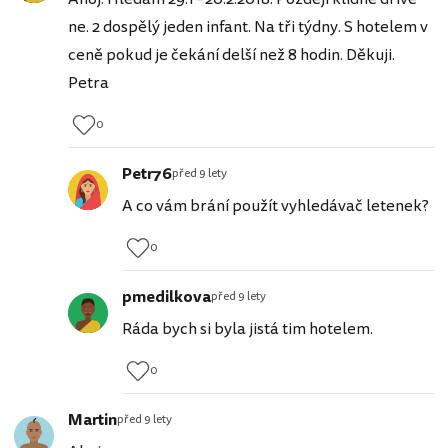
ne. 2 dospělý jeden infant. Na tři týdny. S hotelem v
ceně pokud je čekání delší než 8 hodin. Děkuji.
Petra
0
Petr76
před 9 lety
A co vám brání použít vyhledávač letenek?
0
pmedilkova
před 9 lety
Ráda bych si byla jistá tim hotelem.
0
Martin
před 9 lety