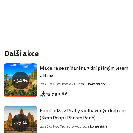
Další akce
Madeira se snídaní na 7 dní přímým letem
z Brna
- 34 %
2026-08-07T11:41:45+02:00
3 komentáře
13 790 Kč
Kambodža z Prahy s odbaveným kufrem
(Siem Reap i Phnom Penh)
- 27 %
2026-08-07T10:50:01+02:00
3 komentáře