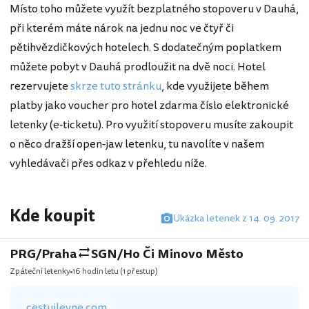
Místo toho můžete využít bezplatného stopoveru v Dauhá,
při kterém máte nárok na jednu noc ve čtyř či
pětihvězdičkových hotelech. S dodatečným poplatkem
můžete pobyt v Dauhá prodloužit na dvě noci. Hotel
rezervujete
skrze tuto stránku
, kde využijete během
platby jako voucher pro hotel zdarma číslo elektronické
letenky (e-ticketu). Pro využití stopoveru musíte zakoupit
o něco dražší open-jaw letenku, tu navolíte v našem
vyhledávači přes odkaz v přehledu níže.
Kde koupit
Ukázka letenek z 14. 09. 2017
PRG/Praha
SGN/Ho Či Minovo Město
Zpáteční letenky
16 hodin letu
(1 přestup)
cestujlevne.com