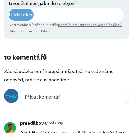
ti vědět ihned, jakmile se objeví
Hlídat akce
Nastavením hlídače souhlasíš s
podmínkami zpracování osobních údajů
.
Kdykoliv se můžeš odhlásit.
10 komentářů
Žádná otázka není hloupá ani špatná. Pokud známe
odpověď, rádi se o ni podělíme.
pmedilkova
před 9 lety
Ahoj. Hledám 29.1 - 20.2.2018. Později klidně dříve