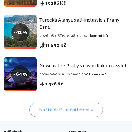
15 286 Kč
Turecká Alanya s all-inclusvie z Prahy i
Brna
- 42 %
2026-08-06T19:35:48+02:00
0 komentářů
11 690 Kč
Newcastle z Prahy s novou linkou easyJet
- 64 %
2026-08-06T16:16:21+02:00
0 komentářů
1 426 Kč
Načíst další akční letenky
Náš obsah
Komunita