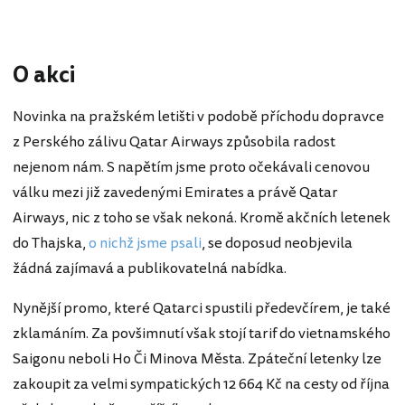
O akci
Novinka na pražském letišti v podobě příchodu dopravce
z Perského zálivu Qatar Airways způsobila radost
nejenom nám. S napětím jsme proto očekávali cenovou
válku mezi již zavedenými Emirates a právě Qatar
Airways, nic z toho se však nekoná. Kromě akčních letenek
do Thajska,
o nichž jsme psali
, se doposud neobjevila
žádná zajímavá a publikovatelná nabídka.
Nynější promo, které Qatarci spustili předevčírem, je také
zklamáním. Za povšimnutí však stojí tarif do vietnamského
Saigonu neboli Ho Či Minova Města. Zpáteční letenky lze
zakoupit za velmi sympatických 12 664 Kč na cesty od října