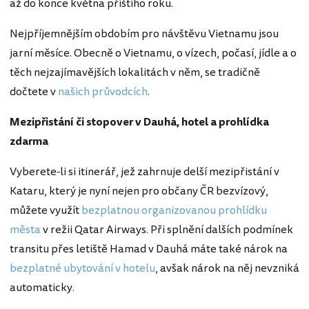
až do konce května příštího roku.
Nejpříjemnějším obdobím pro návštěvu Vietnamu jsou
jarní měsíce. Obecně o Vietnamu, o vízech, počasí, jídle a o
těch nejzajímavějších lokalitách v něm, se tradičně
dočtete v
našich průvodcích
.
Mezipřistání či stopover v Dauhá, hotel a prohlídka
zdarma
Vyberete-li si itinerář, jež zahrnuje delší mezipřistání v
Kataru, který je nyní nejen pro občany ČR bezvízový,
můžete využít
bezplatnou organizovanou prohlídku
města
v režii Qatar Airways. Při splnění dalších podmínek
transitu přes letiště Hamad v Dauhá máte také nárok na
bezplatné ubytování v hotelu
, avšak nárok na něj nevzniká
automaticky.