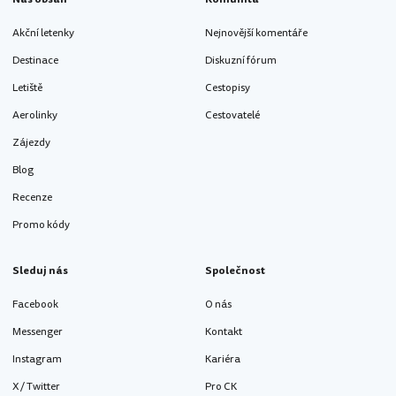
Akční letenky
Nejnovější komentáře
Destinace
Diskuzní fórum
Letiště
Cestopisy
Aerolinky
Cestovatelé
Zájezdy
Blog
Recenze
Promo kódy
Sleduj nás
Společnost
Facebook
O nás
Messenger
Kontakt
Instagram
Kariéra
X / Twitter
Pro CK