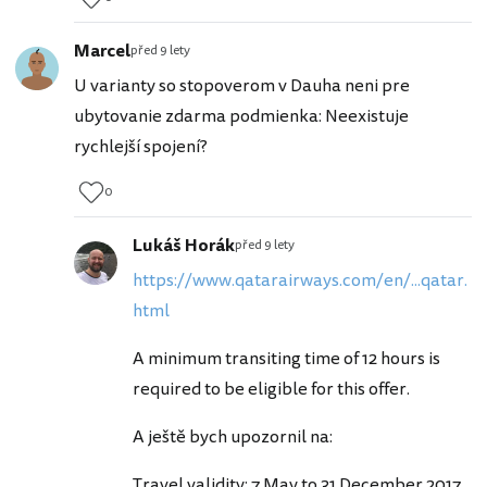
Marcel
před 9 lety
U varianty so stopoverom v Dauha neni pre
ubytovanie zdarma podmienka: Neexistuje
rychlejší spojení?
0
Lukáš Horák
před 9 lety
https://www.qatarairways.com/en/...qatar.
html
A minimum transiting time of 12 hours is
required to be eligible for this offer.
A ještě bych upozornil na:
Travel validity: 7 May to 31 December 2017.