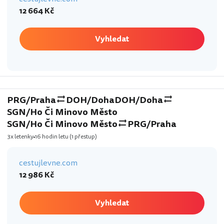
12 664 Kč
Vyhledat
PRG/Praha
DOH/Doha
DOH/Doha
SGN/Ho Či Minovo Město
SGN/Ho Či Minovo Město
PRG/Praha
3x letenky
16 hodin letu
(1 přestup)
cestujlevne.com
12 986 Kč
Vyhledat