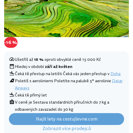
-16 %
Ušetříš až
16 %
oproti obvyklé ceně 15 000 Kč
Hledej v období
září až květen
Čeká tě přestup na letišti Čeká vás jeden přestup v
Doha
Poletíš s aeroliniemi Poletíte na palubě 5* aerolinie
Qatar
Airways
Čeká tě přímý let
V ceně je Sestava standardních příručních do 7 kg a
odbavených zavazadel do 30 kg
Najít lety na cestujlevne.com
Zobrazit více prodejců