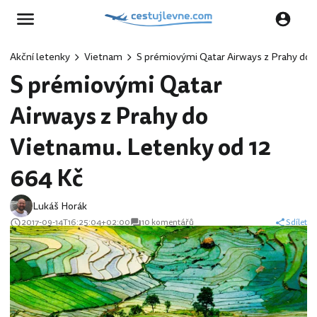
Akční letenky
Vietnam
S prémiovými Qatar Airways z Prahy do 
S prémiovými Qatar
Airways z Prahy do
Vietnamu. Letenky od 12
664 Kč
Lukáš Horák
2017-09-14T16:25:04+02:00
10 komentářů
Sdílet