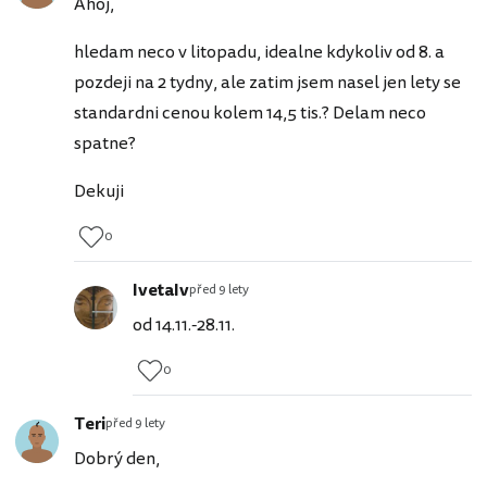
Ahoj,
hledam neco v litopadu, idealne kdykoliv od 8. a
pozdeji na 2 tydny, ale zatim jsem nasel jen lety se
standardni cenou kolem 14,5 tis.? Delam neco
spatne?
Dekuji
0
IvetaIv
před 9 lety
od 14.11.-28.11.
0
Teri
před 9 lety
Dobrý den,