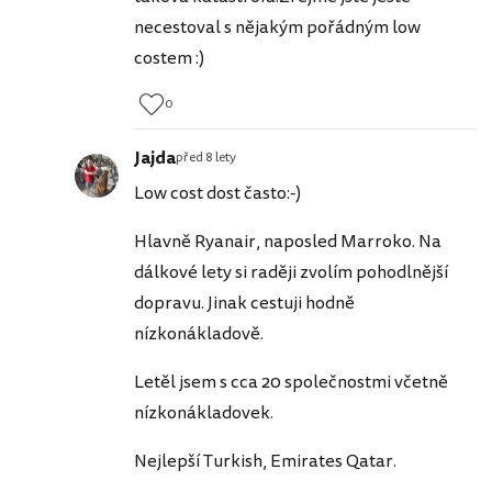
necestoval s nějakým pořádným low
costem :)
0
Jajda
před 8 lety
Low cost dost často:-)
Hlavně Ryanair, naposled Marroko. Na
dálkové lety si raději zvolím pohodlnější
dopravu. Jinak cestuji hodně
nízkonákladově.
Letěl jsem s cca 20 společnostmi včetně
nízkonákladovek.
Nejlepší Turkish, Emirates Qatar.