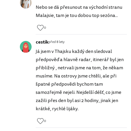
Nebo se dá přesunout na východní stranu
Malajsie, tam je tou dobou top sezóna...
0
cestik
před 8 lety
Já jsem v Thajsku každý den sledoval
předpověď a hlavně radar, itinerář byl jen
přibližný , netrvali jsme na tom, že někam
musíme. Na ostrovy jsme chtěli, ale při
špatné předpovědi bychom tam
samozřejmě nejeli. Nejdelší déšť, co jsme
zažili přes den byl asi 2 hodiny, jinak jen
krátké, rychlé lijáky.
0