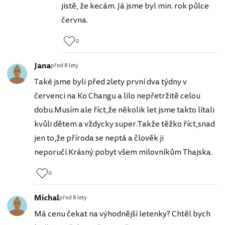
jistě, že kecám. Já jsme byl min. rok půlce
června.
0
Jana
před 8 lety
Také jsme byli před 2lety první dva týdny v
červenci na Ko Changu a lilo nepřetržitě celou
dobu.Musím ale říct,že několik let jsme takto lítali
kvůli dětem a vždycky super.Takže těžko říct,snad
jen to,že příroda se neptá a člověk ji
neporučí.Krásný pobyt všem milovníkům Thajska.
0
Michal
před 8 lety
Má cenu čekat na výhodnější letenky? Chtěl bych