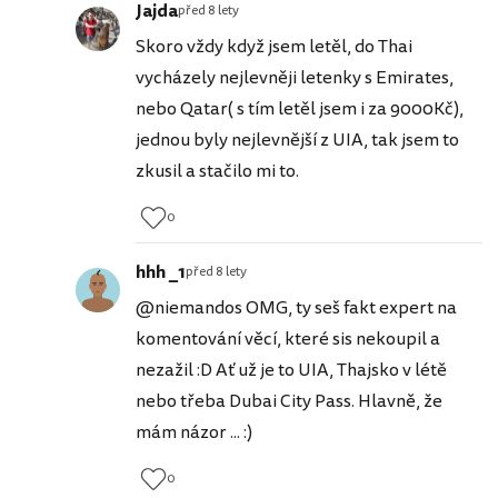
Jajda
před 8 lety
Skoro vždy když jsem letěl, do Thai
vycházely nejlevněji letenky s Emirates,
nebo Qatar( s tím letěl jsem i za 9000Kč),
jednou byly nejlevnější z UIA, tak jsem to
zkusil a stačilo mi to.
0
hhh _1
před 8 lety
@niemandos OMG, ty seš fakt expert na
komentování věcí, které sis nekoupil a
nezažil :D Ať už je to UIA, Thajsko v létě
nebo třeba Dubai City Pass. Hlavně, že
mám názor ... :)
0