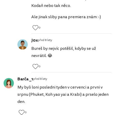
Kodaň nebo tak něco.
Ale jinak sliby pana premiera znám :-)
0
J0x
před 8 lety
Bureš by nejvíc potěšil, kdyby se už
nevrátil. 😂
0
Barča _1
před 8 lety
My byli loni posledni tyden v cervenci a prvni v
srpnu (Phuket, Koh yao yai a Krabi) a prselo jeden
den.
0