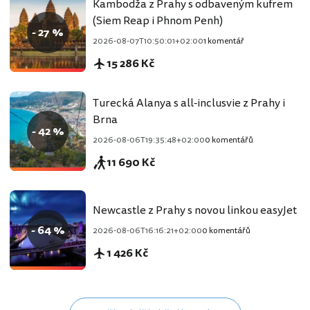
Kambodža z Prahy s odbaveným kufrem
(Siem Reap i Phnom Penh)
- 27 %
2026-08-07T10:50:01+02:00
1 komentář
15 286 Kč
Turecká Alanya s all-inclusvie z Prahy i
Brna
- 42 %
2026-08-06T19:35:48+02:00
0 komentářů
11 690 Kč
Newcastle z Prahy s novou linkou easyJet
- 64 %
2026-08-06T16:16:21+02:00
0 komentářů
1 426 Kč