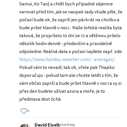
Samui, Ko Tao) a chtěl bych případné zájemce
varovat před tím, jak se naopak tady všude píše, že
počasí bude ok, že zaprší jen párkrát na chvilku a
bude pršet hlavně v noci... Naše loňská realita byla
taková, že propršelo 10 dní ze 17 a většinou pršelo
několik hodin denně - především a pravidelně
odpoledne. Reálná data o počasí najdete např. zde:
https://www.holiday-weather.com/...averages/.
Pokud vám to nevadí, tak ok, vřele pak Thajsko
doporučuju - pokud tam ale chcete letět s tím, že
vám občas zaprší a bude pršet hlavně v noci a vy si
přes den budete užívat azura a moře, je to
představa dost lichá.
0
David Eiselt
před 8 lety