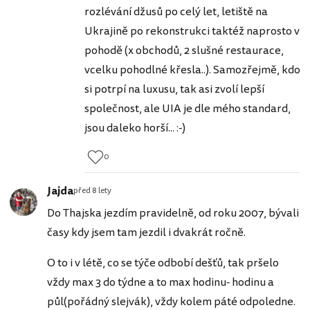
rozlévání džusů po celý let, letiště na
Ukrajině po rekonstrukci taktéž naprosto v
pohodě (x obchodů, 2 slušné restaurace,
vcelku pohodlné křesla..). Samozřejmě, kdo
si potrpí na luxusu, tak asi zvolí lepší
společnost, ale UIA je dle mého standard,
jsou daleko horší... :-)
0
Jajda
před 8 lety
Do Thajska jezdím pravidelně, od roku 2007, bývali
časy kdy jsem tam jezdil i dvakrát ročně.
O to i v létě, co se týče odbobí dešťů, tak pršelo
vždy max 3 do týdne a to max hodinu- hodinu a
půl(pořádný slejvák), vždy kolem páté odpoledne.