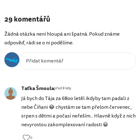
29 komentářů
Žádná otázka není hloupá ani špatná. Pokud známe
odpověď, rádi se o ni podělíme.
Taťka Šmoula
před 8 lety
Já bych do Tája za 68oo letěl ikdyby tam padali z
nebe Číňani 😂 chystám se tam přelom červenec,
srpen s dětmi a počasí neřeším... Hlavně když z nich
nevyrostou zakomplexovaní radosti 😀
0