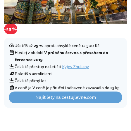
-25 %
Ušetříš až
25 %
oproti obvyklé ceně 12 500 Kč
Hledej v období
V průběhu června s přesahem do
července 2019
Čeká tě přestup na letišti
Kyjev Zhuliany
Poletíš s aeroliniemi
Čeká tě přímý let
V ceně je V ceně je příruční i odbavené zavazadlo do 23 kg.
Najít lety na cestujlevne.com