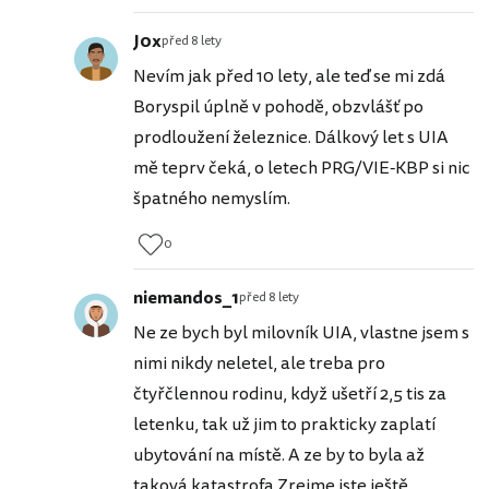
J0x
před 8 lety
Nevím jak před 10 lety, ale teď se mi zdá
Boryspil úplně v pohodě, obzvlášť po
prodloužení železnice. Dálkový let s UIA
mě teprv čeká, o letech PRG/VIE-KBP si nic
špatného nemyslím.
0
niemandos_1
před 8 lety
Ne ze bych byl milovník UIA, vlastne jsem s
nimi nikdy neletel, ale treba pro
čtyřčlennou rodinu, když ušetří 2,5 tis za
letenku, tak už jim to prakticky zaplatí
ubytování na místě. A ze by to byla až
taková katastrofa.Zrejme jste ještě