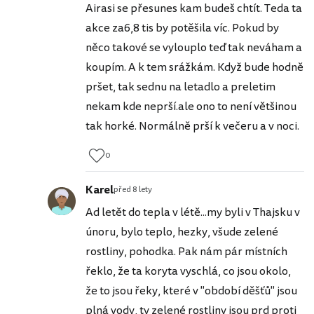
Airasi se přesunes kam budeš chtít. Teda ta
akce za6,8 tis by potěšila víc. Pokud by
něco takové se vylouplo teď tak neváham a
koupím. A k tem srážkám. Když bude hodně
pršet, tak sednu na letadlo a preletim
nekam kde neprší.ale ono to není většinou
tak horké. Normálně prší k večeru a v noci.
0
Karel
před 8 lety
Ad letět do tepla v létě...my byli v Thajsku v
únoru, bylo teplo, hezky, všude zelené
rostliny, pohodka. Pak nám pár místních
řeklo, že ta koryta vyschlá, co jsou okolo,
že to jsou řeky, které v "období děšťů" jsou
plná vody, ty zelené rostliny jsou prd proti