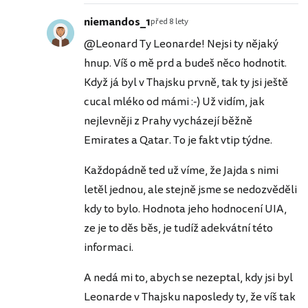
niemandos_1
před 8 lety
@Leonard Ty Leonarde! Nejsi ty nějaký
hnup. Víš o mě prd a budeš něco hodnotit.
Když já byl v Thajsku prvně, tak ty jsi ještě
cucal mléko od mámi :-) Už vidím, jak
nejlevněji z Prahy vycházejí běžně
Emirates a Qatar. To je fakt vtip týdne.
Každopádně ted už víme, že Jajda s nimi
letěl jednou, ale stejně jsme se nedozvěděli
kdy to bylo. Hodnota jeho hodnocení UIA,
ze je to děs běs, je tudíž adekvátní této
informaci.
A nedá mi to, abych se nezeptal, kdy jsi byl
Leonarde v Thajsku naposledy ty, že víš tak