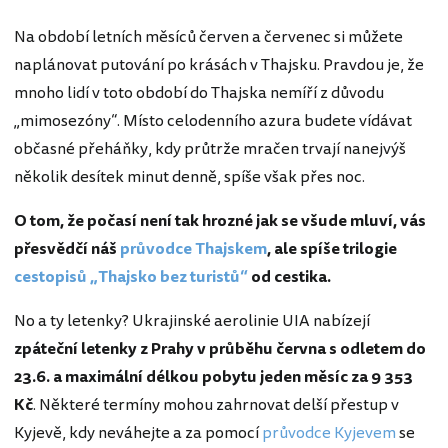
Na období letních měsíců červen a červenec si můžete
naplánovat putování po krásách v Thajsku. Pravdou je, že
mnoho lidí v toto období do Thajska nemíří z důvodu
„mimosezóny“. Místo celodenního azura budete vídávat
občasné přeháňky, kdy průtrže mračen trvají nanejvýš
několik desítek minut denně, spíše však přes noc.
O tom, že počasí není tak hrozné jak se všude mluví, vás
přesvědčí náš
průvodce Thajskem
, ale spíše trilogie
cestopisů „Thajsko bez turistů“
od cestika.
No a ty letenky? Ukrajinské aerolinie UIA nabízejí
zpáteční letenky z Prahy v průběhu června s odletem do
23.6. a maximální délkou pobytu jeden měsíc za 9 353
Kč
. Některé termíny mohou zahrnovat delší přestup v
Kyjevě, kdy neváhejte a za pomocí
průvodce Kyjevem
se