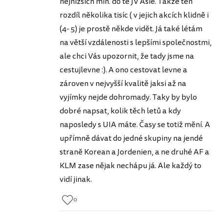
nejnižších min. do té JV Asie. Takže ten
rozdíl několika tisíc ( v jejich akcích klidně i
(4- 5) je prostě někde vidět. Já také létám
na větší vzdálenosti s lepšími společnostmi,
ale chci Vás upozornit, že tady jsme na
cestujlevne :). A ono cestovat levne a
zároven v nejvyšší kvalitě jaksi až na
vyjímky nejde dohromady. Taky by bylo
dobré napsat, kolik těch letů a kdy
naposledy s UIA máte. Časy se totiž mění. A
upřímně dávat do jedné skupiny na jendé
straně Korean a Jordenien, a ne druhé AF a
KLM zase nějak nechápu já. Ale každý to
vidí jinak.
0