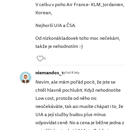
V celku v poho Air France- KLM, Jordanien,
Korean,
Nejhorší UIA a ČSA.
Od nízkonákladovek toho moc nečekám,
takže je nehodnotím :-)
0
niemandos_1
před 8 lety
Nevím, ale mám pořád pocit, že jste se
chtěl hlavně pochlubit. Když nehodnotíte
Low cost, protože od něho nic
neočekáváte, tak asi musíte chápat i to, že
UIA a její služby budou plus mínus
odpovídat ceně. No a cena je běžne jedna z