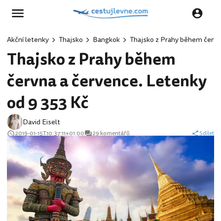
Akční letenky
Thajsko
Bangkok
Thajsko z Prahy během června
Thajsko z Prahy během
června a července. Letenky
od 9 353 Kč
David Eiselt
2019-01-15T10:37:11+01:00
29 komentářů
Sdílet