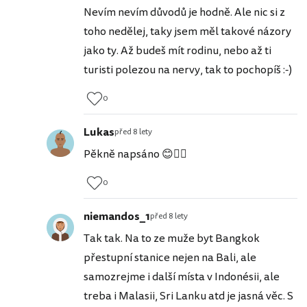
Nevím nevím důvodů je hodně. Ale nic si z
toho nedělej, taky jsem měl takové názory
jako ty. Až budeš mít rodinu, nebo až ti
turisti polezou na nervy, tak to pochopíš :-)
0
Lukas
před 8 lety
Pěkně napsáno 😊👍🏼
0
niemandos_1
před 8 lety
Tak tak. Na to ze muže byt Bangkok
přestupní stanice nejen na Bali, ale
samozrejme i další místa v Indonésii, ale
treba i Malasii, Sri Lanku atd je jasná věc. S