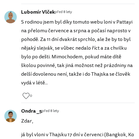
Lubomír Vlček
před 8 lety
S rodinou jsem byl díky tomuto webu loni v Pattayi
na přelomu července a srpna a počasí naprosto v
pohodě. Za 11 dní dvakrát sprchlo, ale že by to byl
nějaký slejvák, se vůbec nedalo říct a za chvilku
bylo po dešti. Mimochodem, pokud máte dítě
školou povinné, tak jiná možnost než prázdniny na
delší dovolenou není, takže i do Thajska se člověk
vydá v létě...
0
Ondra _5
před 8 lety
Zdar,
já byl vloni v Thajsku 17 dní v červenci (Bangkok, Ko