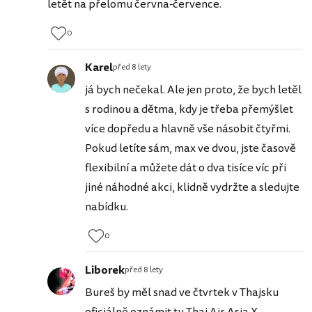
letět na přelomu června-července.
0
Karel
před 8 lety
já bych nečekal. Ale jen proto, že bych letěl
s rodinou a dětma, kdy je třeba přemýšlet
více dopředu a hlavně vše násobit čtyřmi.
Pokud letíte sám, max ve dvou, jste časově
flexibilní a můžete dát o dva tisíce víc při
jiné náhodné akci, klidně vydržte a sledujte
nabídku.
0
Liborek
před 8 lety
Bureš by měl snad ve čtvrtek v Thajsku