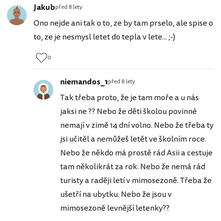
Jakub
před 8 lety
Ono nejde ani tak o to, ze by tam prselo, ale spise o
to, ze je nesmysl letet do tepla v lete... ;-)
0
niemandos_1
před 8 lety
Tak třeba proto, že je tam moře a u nás
jaksi ne ?? Nebo že děti školou povinné
nemají v zimě 14 dní volno. Nebo že třeba ty
jsi učitěl a nemůžeš letět ve školním roce.
Nebo že někdo má prostě rád Asii a cestuje
tam několikrát za rok. Nebo že nemá rád
turisty a raději letí v mimosezoně. Třeba že
ušetří na ubytku. Nebo že jsou v
mimosezoně levnější letenky??