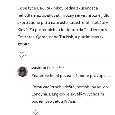
Co se týče UIA , tak nikdy, jedna zkušenost a
nehodlám již opakovat, hrozný servis, hrozné jídlo,
skoro žádné pití a naprosto katastrofální letiště v
Kievě. Za posledních 10 let letám do Thai jenom s
Emirates, Qatar, nebo Turkish, a platím max 12
500Kč.
0
padrino11
před 8 lety
Znalec se hned pozná, už podle pravopisu...
Komu vadí trochu deště, nemohl by ani do
Londýna. Bangkok je skvělým výchozím
bodem pro celou JV Asii.
0