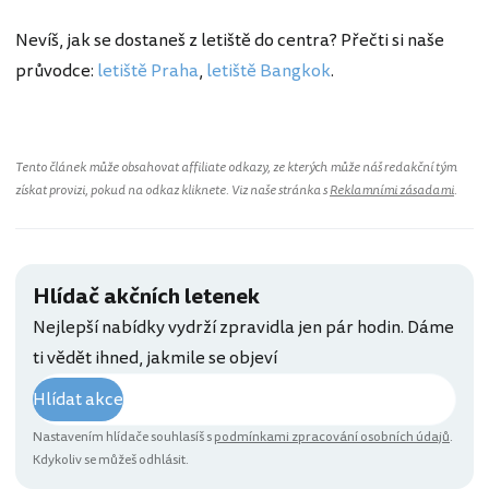
Nevíš, jak se dostaneš z letiště do centra? Přečti si naše
průvodce:
letiště Praha
,
letiště Bangkok
.
Tento článek může obsahovat affiliate odkazy, ze kterých může náš redakční tým
získat provizi, pokud na odkaz kliknete. Viz naše stránka s
Reklamními zásadami
.
Hlídač akčních letenek
Nejlepší nabídky vydrží zpravidla jen pár hodin. Dáme
ti vědět ihned, jakmile se objeví
Hlídat akce
Nastavením hlídače souhlasíš s
podmínkami zpracování osobních údajů
.
Kdykoliv se můžeš odhlásit.