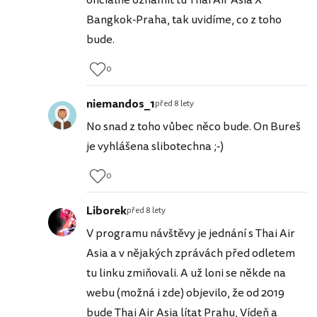
oficiálně oznámit tu Thai Air Asia X
Bangkok-Praha, tak uvidíme, co z toho
bude.
0
niemandos_1
před 8 lety
No snad z toho vůbec něco bude. On Bureš
je vyhlášena slibotechna ;-)
0
Liborek
před 8 lety
V programu návštěvy je jednání s Thai Air
Asia a v nějakých zprávách před odletem
tu linku zmiňovali. A už loni se někde na
webu (možná i zde) objevilo, že od 2019
bude Thai Air Asia lítat Prahu, Vídeň a