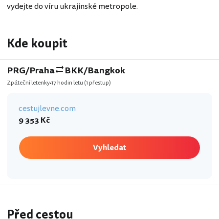
vydejte do víru ukrajinské metropole.
Kde koupit
PRG/Praha
BKK/Bangkok
Zpáteční letenky
17 hodin letu
(1 přestup)
cestujlevne.com
9 353 Kč
Vyhledat
Před cestou