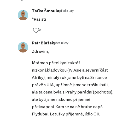
Taťka Šmoula
před 8 lety
*Rasisti
0
Petr Blažek
před 8 lety
Zdravím,
létáme s přítelkyní taktéž
nizkonákladovkou (JV Asie a severní část
Afriky), minulý rok jsme byli na Srí lance
právě s UIA, upřímně jsme se trošku báli,
ale ta cena byla z Prahy parádní (pod 10tis),
ale byli jsme nakonec příjemně
překvapeni. Kam se na ně hrabe např.
Flydubai. Letušky příjemné, jídlo OK,