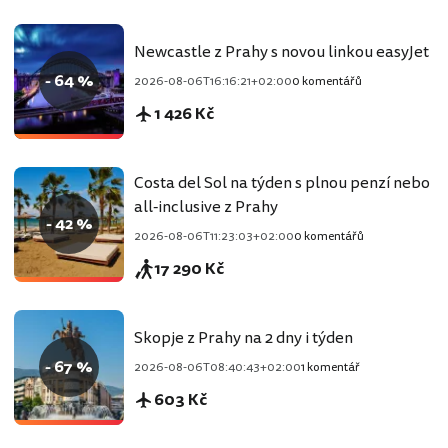
Newcastle z Prahy s novou linkou easyJet
- 64 %
2026-08-06T16:16:21+02:00
0 komentářů
1 426 Kč
Costa del Sol na týden s plnou penzí nebo
all-inclusive z Prahy
- 42 %
2026-08-06T11:23:03+02:00
0 komentářů
17 290 Kč
Skopje z Prahy na 2 dny i týden
- 67 %
2026-08-06T08:40:43+02:00
1 komentář
603 Kč