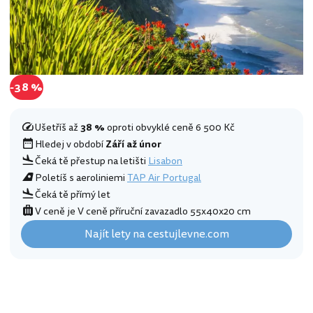
-38 %
Ušetříš až
38 %
oproti obvyklé ceně 6 500 Kč
Hledej v období
Září až únor
Čeká tě přestup na letišti
Lisabon
Poletíš s aeroliniemi
TAP Air Portugal
Čeká tě přímý let
V ceně je V ceně příruční zavazadlo 55x40x20 cm
Najít lety na cestujlevne.com