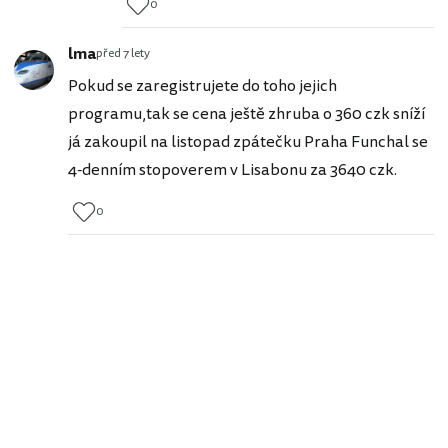
0
lma
před 7 lety
Pokud se zaregistrujete do toho jejich
programu,tak se cena ještě zhruba o 360 czk sníží
já zakoupil na listopad zpátečku Praha Funchal se
4-denním stopoverem v Lisabonu za 3640 czk.
0