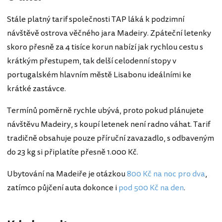
Stále platný tarif společnosti TAP láká k podzimní
návštěvě ostrova věčného jara Madeiry. Zpáteční letenky
skoro přesně za 4 tisíce korun nabízí jak rychlou cestu s
krátkým přestupem, tak delší celodenní stopy v
portugalském hlavním městě Lisabonu ideálními ke
krátké zastávce.
Termínů poměrně rychle ubývá, proto pokud plánujete
návštěvu Madeiry, s koupí letenek není radno váhat. Tarif
tradičně obsahuje pouze příruční zavazadlo, s odbaveným
do 23 kg si připlatíte přesně 1.000 Kč.
Ubytování na Madeiře je otázkou
800 Kč na noc pro dva
,
zatímco půjčení auta dokonce i
pod 500 Kč na den
.