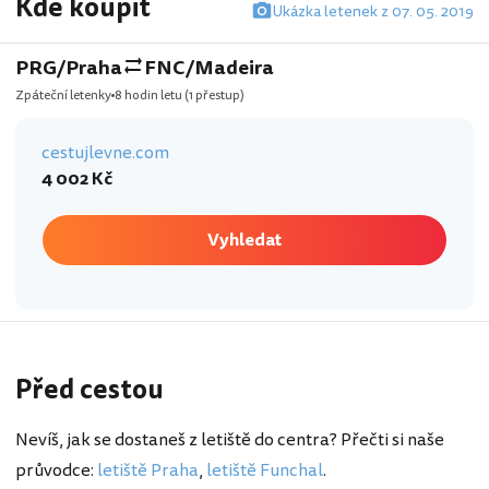
Kde koupit
Ukázka letenek z 07. 05. 2019
PRG/Praha
FNC/Madeira
Zpáteční letenky
8 hodin letu
(1 přestup)
cestujlevne.com
4 002 Kč
Vyhledat
Před cestou
Nevíš, jak se dostaneš z letiště do centra? Přečti si naše
průvodce:
letiště Praha
,
letiště Funchal
.