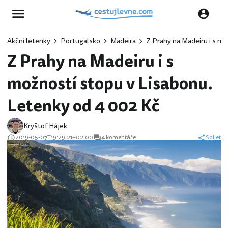
Akční letenky
Portugalsko
Madeira
Z Prahy na Madeiru i s m
Z Prahy na Madeiru i s
možností stopu v Lisabonu.
Letenky od 4 002 Kč
Kryštof Hájek
2019-05-07T19:29:21+02:00
4 komentáře
Sdílet