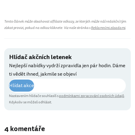
Tento článek může obsahovat affiliate odkazy, ze kterých může náš redakční tým
získat provizi, pokud na odkaz kliknete. Viz naše stránka s
Reklamními zásadami
.
Hlídač akčních letenek
Nejlepší nabídky vydrží zpravidla jen pár hodin. Dáme
ti vědět ihned, jakmile se objeví
Hlídat akce
Nastavením hlídače souhlasíš s
podmínkami zpracování osobních údajů
.
Kdykoliv se můžeš odhlásit.
4 komentáře