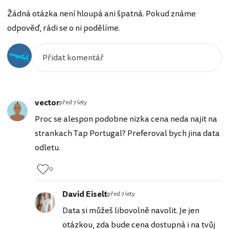
Žádná otázka není hloupá ani špatná. Pokud známe
odpověď, rádi se o ni podělíme.
vector
před 7 lety
Proc se alespon podobne nizka cena neda najit na
strankach Tap Portugal? Preferoval bych jina data
odletu.
0
David Eiselt
před 7 lety
Data si můžeš libovolně navolit. Je jen
otázkou, zda bude cena dostupná i na tvůj