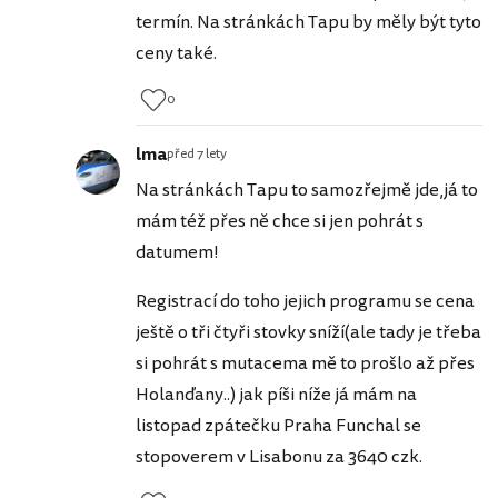
termín. Na stránkách Tapu by měly být tyto
ceny také.
0
lma
před 7 lety
Na stránkách Tapu to samozřejmě jde,já to
mám též přes ně chce si jen pohrát s
datumem!
Registrací do toho jejich programu se cena
ještě o tři čtyři stovky sníží(ale tady je třeba
si pohrát s mutacema mě to prošlo až přes
Holanďany..) jak píši níže já mám na
listopad zpátečku Praha Funchal se
stopoverem v Lisabonu za 3640 czk.