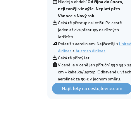
Hledej v období
Od října do února,
nejlevněji viz výše. Neplatí přes
Vánoce a Nový rok.
Čeká tě přestup na letišti Po cestě
jeden až dva přestupy na různých
letištích.
Poletíš s aeroliniemi Nejčastěji s
Unite
Airlines
a
Austrian Airlines
.
Čeká tě přímý let
V ceně je V ceně jen příruční 55 x 35 x 2
cm + kabelka/laptop. Odbavené u všec
aerolinek za 50 € v jednom směru.
Najít lety na cestujlevne.com