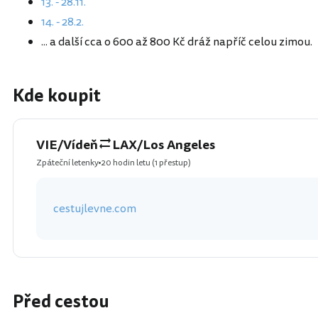
13. - 28.11.
14. - 28.2.
... a další cca o 600 až 800 Kč dráž napříč celou zimou.
Kde koupit
VIE/Vídeň
LAX/Los Angeles
Zpáteční letenky
20 hodin letu
(1 přestup)
cestujlevne.com
Před cestou