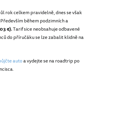
půl rok celkem pravidelně, dnes se však
un. Především během podzimních a
03 €).
Tarif sice neobsahuje odbavené
ců do příručáku se lze zabalit klidně na
půjčte auto
a vydejte se na roadtrip po
ncisca.