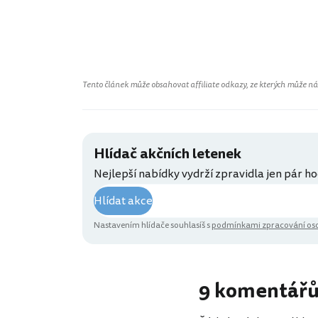
Tento článek může obsahovat affiliate odkazy, ze kterých může náš 
Hlídač akčních letenek
Nejlepší nabídky vydrží zpravidla jen pár ho
Hlídat akce
Nastavením hlídače souhlasíš s
podmínkami zpracování oso
9 komentář