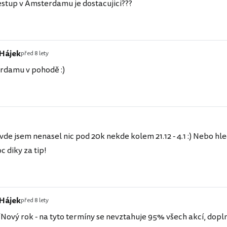
estup v Amsterdamu je dostacujici???
 Hájek
před 8 lety
rdamu v pohodě :)
de jsem nenasel nic pod 20k nekde kolem 21.12 - 4.1 :) Nebo hle
 diky za tip!
 Hájek
před 8 lety
ový rok - na tyto termíny se nevztahuje 95% všech akcí, dopl