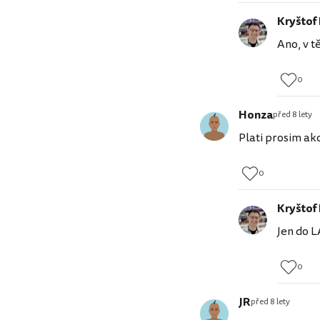
Kryštof
Ano, v t
0
Honza
před 8 lety
Plati prosim akc
0
Kryštof
Jen do L
0
JR
před 8 lety