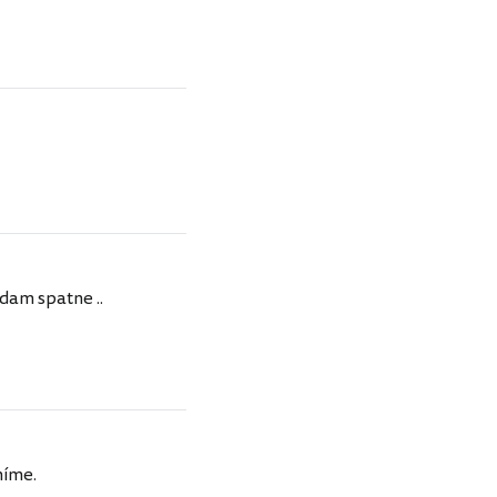
dam spatne ..
níme.