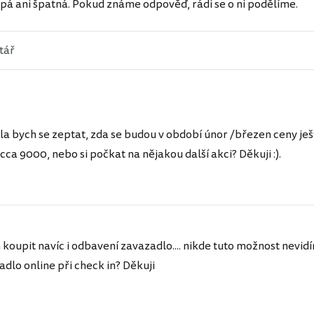
pá ani špatná. Pokud známe odpověď, rádi se o ni podělíme.
a bych se zeptat, zda se budou v období únor /březen ceny ješt
cca 9000, nebo si počkat na nějakou další akci? Děkuji :).
h koupit navíc i odbavení zavazadlo.... nikde tuto možnost nevi
adlo online při check in? Děkuji