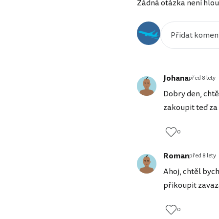
Žádná otázka není hlou
Johana
před 8 lety
Dobry den, chtěl
zakoupit teď za 
0
Roman
před 8 lety
Ahoj, chtěl byc
přikoupit zavaz
0