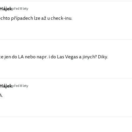
 Hájek
před 8 lety
ěchto případech lze až u check-inu.
e jen do LA nebo napr. i do Las Vegas a jinych? Diky.
 Hájek
před 8 lety
A.