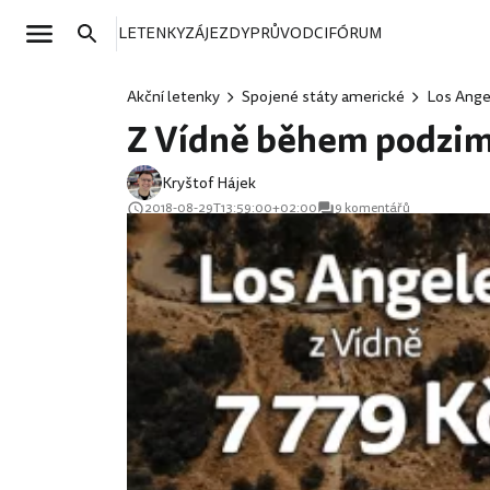
LETENKY
ZÁJEZDY
PRŮVODCI
FÓRUM
Akční letenky
Spojené státy americké
Los Ange
Z Vídně během podzimu
Kryštof Hájek
2018-08-29T13:59:00+02:00
9 komentářů