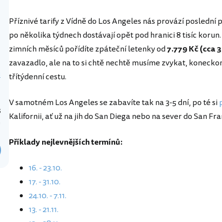
Příznivé tarify z Vídně do Los Angeles nás provází poslední 
po několika týdnech dostávají opět pod hranici 8 tisíc kor
zimních měsíců pořídíte zpáteční letenky od
7.779 Kč (cca 3
zavazadlo, ale na to si chtě nechtě musíme zvykat, koneckon
d
třítýdenní cestu.
V samotném Los Angeles se zabavíte tak na 3-5 dní, po té si
5
Kalifornii, ať už na jih do San Diega nebo na sever do San Fra
h
Příklady nejlevnějších termínů:
16. - 23.10.
17. - 31.10.
24.10. - 7.11.
13. - 21.11.