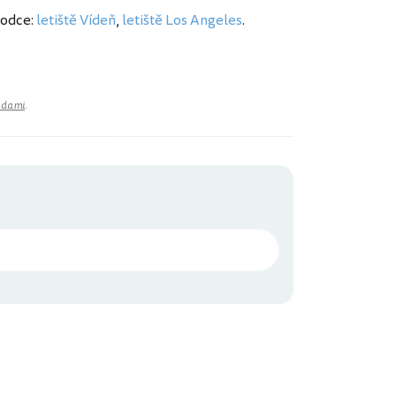
vodce:
letiště Vídeň
,
letiště Los Angeles
.
adami
.