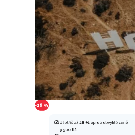
-28 %
Ušetříš až
28 %
oproti obvyklé ceně
9 500 Kč