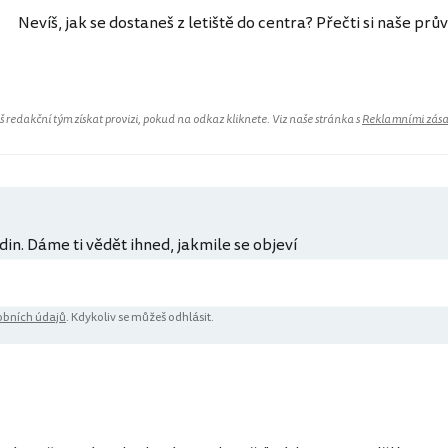
Nevíš, jak se dostaneš z letiště do centra? Přečti si naše prů
redakční tým získat provizi, pokud na odkaz kliknete. Viz naše stránka s
Reklamními zás
din. Dáme ti vědět ihned, jakmile se objeví
bních údajů
. Kdykoliv se můžeš odhlásit.
ů