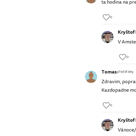
ta hodina na pr
0
Kryštof
V Amste
0
Tomas
před 8 lety
Zdravim, poprav
Kazdopadne moc
0
Kryštof
Vánoce/N