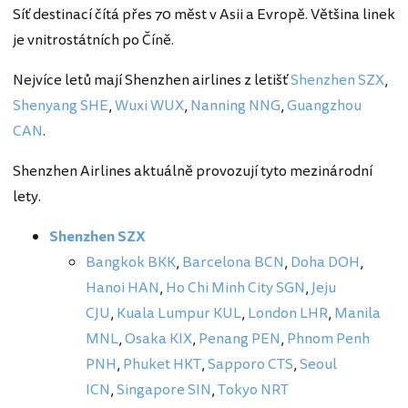
Síť destinací čítá přes 70 měst v Asii a Evropě. Většina linek
je vnitrostátních po Číně.
Nejvíce letů mají Shenzhen airlines z letišť
Shenzhen SZX
,
Shenyang SHE
,
Wuxi WUX
,
Nanning NNG
,
Guangzhou
CAN
.
Shenzhen Airlines aktuálně provozují tyto mezinárodní
lety.
Shenzhen SZX
Bangkok BKK
,
Barcelona BCN
,
Doha DOH
,
Hanoi HAN
,
Ho Chi Minh City SGN
,
Jeju
CJU
,
Kuala Lumpur KUL
,
London LHR
,
Manila
MNL
,
Osaka KIX
,
Penang PEN
,
Phnom Penh
PNH
,
Phuket HKT
,
Sapporo CTS
,
Seoul
ICN
,
Singapore SIN
,
Tokyo NRT