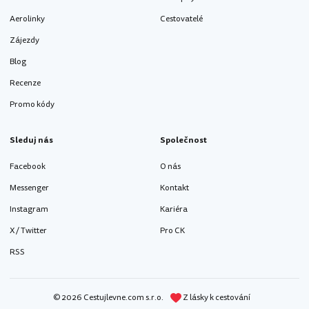
Aerolinky
Cestovatelé
Zájezdy
Blog
Recenze
Promo kódy
Sleduj nás
Společnost
Facebook
O nás
Messenger
Kontakt
Instagram
Kariéra
X / Twitter
Pro CK
RSS
© 2026 Cestujlevne.com s.r.o.
Z lásky k cestování