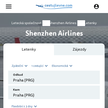
Letecká společnost
Shenzhen Airlines
Letenky
Shenzhen Airlines
Letenky
Zájezdy
Zpáteční
1 cestující
Ekonomická
Odkud
Kam
Flexibilní ± 3 dny