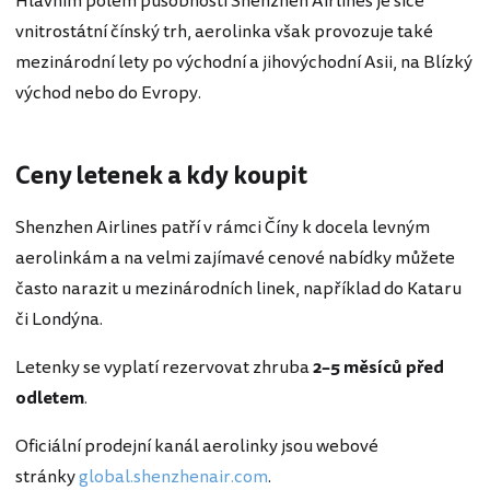
Hlavním polem působnosti Shenzhen Airlines je sice
vnitrostátní čínský trh, aerolinka však provozuje také
mezinárodní lety po východní a jihovýchodní Asii, na Blízký
východ nebo do Evropy.
Ceny letenek a kdy koupit
Shenzhen Airlines patří v rámci Číny k docela levným
aerolinkám a na velmi zajímavé cenové nabídky můžete
často narazit u mezinárodních linek, například do Kataru
či Londýna.
Letenky se vyplatí rezervovat zhruba
2–5 měsíců před
odletem
.
Oficiální prodejní kanál aerolinky jsou webové
stránky
global.shenzhenair.com
.