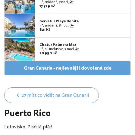
5*, snídaně, 7 nocí,
17 329 Kč
Servatur Playa Bonita
4*, snídaně, 8 nocí,
821 Kč
Chatur Palmera Mar
3*, all inclusive, 7 nocí,
20 990 Kč
Gran Canaria - nejlevnější dovolená zde
27 míst co vidět na Gran Canarii
Puerto Rico
Letovisko, Písčitá pláž