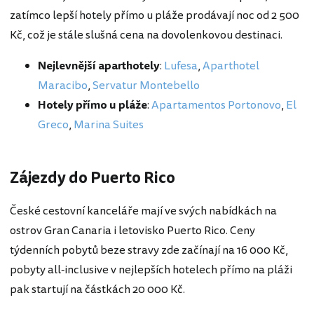
zatímco lepší hotely přímo u pláže prodávají noc od 2 500
Kč, což je stále slušná cena na dovolenkovou destinaci.
Nejlevnější aparthotely
:
Lufesa
,
Aparthotel
Maracibo
,
Servatur Montebello
Hotely přímo u pláže
:
Apartamentos Portonovo
,
El
Greco
,
Marina Suites
Zájezdy do Puerto Rico
České cestovní kanceláře mají ve svých nabídkách na
ostrov Gran Canaria i letovisko Puerto Rico. Ceny
týdenních pobytů beze stravy zde začínají na 16 000 Kč,
pobyty all-inclusive v nejlepších hotelech přímo na pláži
pak startují na částkách 20 000 Kč.