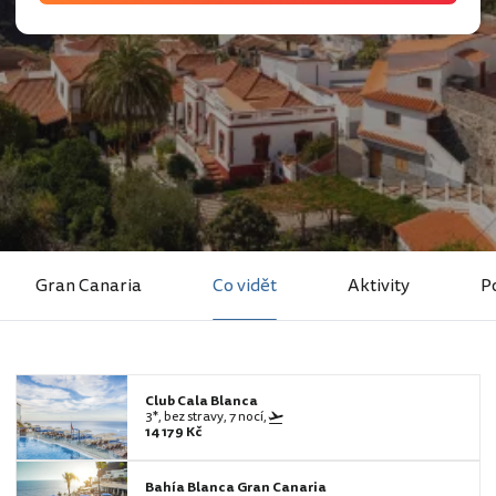
Gran Canaria
Co vidět
Aktivity
P
Club Cala Blanca
3*, bez stravy, 7 nocí,
14 179 Kč
Bahía Blanca Gran Canaria