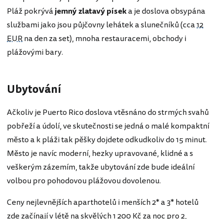
Pláž pokrývá
jemný zlatavý písek
a je doslova obsypána
službami jako jsou půjčovny lehátek a slunečníků (cca
12
EUR
na den za set), mnoha restauracemi, obchody i
plážovými bary.
Ubytování
Ačkoliv je Puerto Rico doslova vtěsnáno do strmých svahů
pobřeží a údolí, ve skutečnosti se jedná o malé kompaktní
město a k pláži tak pěšky dojdete odkudkoliv do 15 minut.
Město je navíc moderní, hezky upravované, klidné a s
veškerým zázemím, takže ubytování zde bude ideální
volbou pro pohodovou plážovou dovolenou.
Ceny nejlevnějších aparthotelů i menších 2* a 3* hotelů
zde začínají v létě na skvělých 1 200 Kč za noc pro 2,