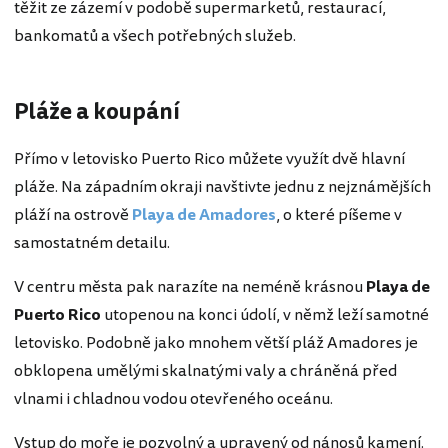
těžit ze zázemí v podobě supermarketů, restaurací,
bankomatů a všech potřebných služeb.
Pláže a koupání
Přímo v letovisko Puerto Rico můžete využít dvě hlavní
pláže. Na západním okraji navštivte jednu z nejznámějších
pláží na ostrově
Playa de Amadores
, o které píšeme v
samostatném detailu.
V centru města pak narazíte na neméně krásnou
Playa de
Puerto Rico
utopenou na konci údolí, v němž leží samotné
letovisko. Podobně jako mnohem větší pláž Amadores je
obklopena umělými skalnatými valy a chráněná před
vlnami i chladnou vodou otevřeného oceánu.
Vstup do moře je pozvolný a upravený od nánosů kamení.