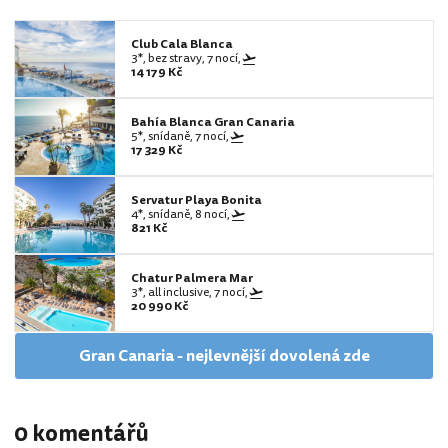
Club Cala Blanca
3*, bez stravy, 7 nocí,
14 179 Kč
Bahía Blanca Gran Canaria
5*, snídaně, 7 nocí,
17 329 Kč
Servatur Playa Bonita
4*, snídaně, 8 nocí,
821 Kč
Chatur Palmera Mar
3*, all inclusive, 7 nocí,
20 990 Kč
Gran Canaria - nejlevnější dovolená zde
0 komentářů