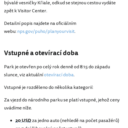
bývalé vesničky Ki'iale, odkud se stejnou cestou vydáte
zpět k Visitor Center.
Detailní popis najdete na oficiálním
webu:
nps.gov/puho/planyourvisit
.
Vstupné a otevírací doba
Park je otevřen po celý rok denně od 8:15 do západu
slunce, viz aktuální
otevírací doba
.
Vstupné je rozděleno do několika kategorií:
Za vjezd do národního parku se platí vstupné, jehož ceny
uvádíme níže.
20 USD
za jedno auto (nehledě na počet pasažérů)