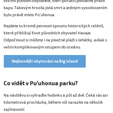
všichni původní obyvatelé, kteří porušili posvátné právo
kapu. Takovým hrozila jistá smrt a jediným vysvobozením
bylo právě místo Pu’uhonua.
Najdete tu kromě pevnosti spoustu historických reliktů,
které přibližují život původních obyvatel Havaje.
Odpočinout si můžete i na písečné pláži s lehátky, avšak s
velmi komplikovaným vstupem do oceánu.
Nejlevnější ubytování na Big Island
Co vidět v Pu'uhonua parku?
Na návštěvu si vyhraďte hodinku a půl až dvě. Čeká vás asi
kilometrová procházka, během níž narazíte na několik
zajímavostí.