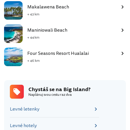
Makalawena Beach
+ 43 km
Maniniowali Beach
+ 44 km
Four Seasons Resort Hualalai
+ 46 km
Chystáš se na Big Island?
Naplánuj svou cestu raz dva
Levné letenky
Levné hotely