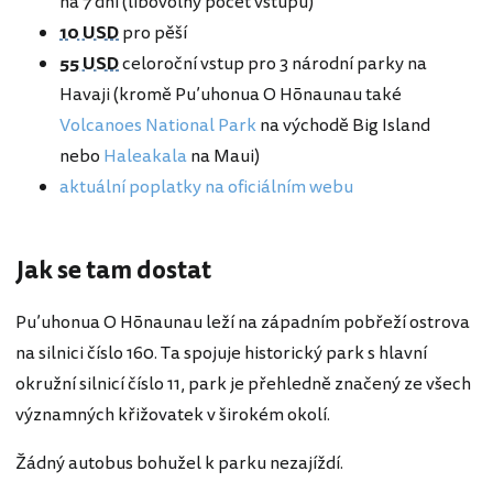
na 7 dní (libovolný počet vstupů)
10 USD
pro pěší
55 USD
celoroční vstup pro 3 národní parky na
Havaji (kromě Pu’uhonua O Hōnaunau také
Volcanoes National Park
na východě Big Island
nebo
Haleakala
na Maui)
aktuální poplatky na oficiálním webu
Jak se tam dostat
Pu’uhonua O Hōnaunau leží na západním pobřeží ostrova
na silnici číslo 160. Ta spojuje historický park s hlavní
okružní silnicí číslo 11, park je přehledně značený ze všech
významných křižovatek v širokém okolí.
Žádný autobus bohužel k parku nezajíždí.