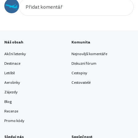
Náš obsah
Komunita
Akční letenky
Nejnovější komentáře
Destinace
Diskuzní fórum
Letiště
Cestopisy
Aerolinky
Cestovatelé
Zájezdy
Blog
Recenze
Promo kódy
Sleduj nás
Společnost