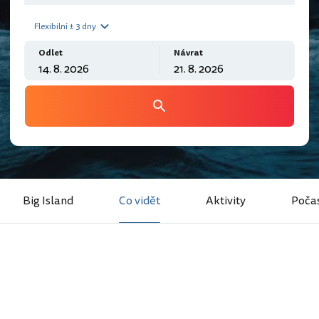
Flexibilní ± 3 dny
Odlet
Návrat
Big Island
Co vidět
Aktivity
Poča