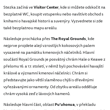
Stezka začíná ve
Visitor Center
, kde si můžete odskočit na
bezplatné WC, koupit vstupenku nebo navštívit obchod s
knihami o havajské historii a suvenýry. Vyzvednete si zde
také bezplatnou mapu areálu.
Následuje procházka přes
The Royal Grounds
, kde
nejprve projdete alejí vzrostlých kokosových palem
vysazené na památku kmenových náčelníků. Hlavní
součástí Royal Grounds je posvátný chrám Hale o Keawe z
přelomu 16. a 17. století, v němž byli pochovávání havajští
králové a významní kmenoví náčelníci. Chrám si
představujte jako větší slaměnou chýši s dřevěnými
vyřezávanými ornamenty. Od zbytku areálu odděluje
chrám vysoká zeď z lávových kamenů.
Následuje hlavní část, oblast
Pu’uhonua
, v překladu