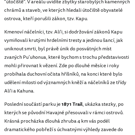
"útočiště". V areálu uvidíte zbytky starobylých kamenných
chrámů a staveb, ve kterých hledali útočiště obyvatelé
ostrova, kteří porušili zákon, tzv. Kapu.
Kmenoví náčelníci, tzv. Ali'i, si dodržování zákonů Kapu
vymiňovali krutými hrdelními tresty a jedinou šancí, jak
uniknout smrti, byl právě únik do posvátných míst
zvaných Pu’uhonua, které bychom s trochu představivosti
mohli přirovnat k vězení. Zde po dlouhé měsíce i roky
probíhala duchovní očista hříšníků, na konci které bylo
udělení milosti od významných kněží a náčelníků ze třídy
Ali'i a Kahuna.
Poslední součástí parku je
1871 Trail
, ukázka stezky, po
kterých se původní Havajné přesouvali v rámci ostrovů.
Krásná procházka dlouhá zhruba 4 km vás podél
dramatického pobřeží s úchvatnými výhledy zavede do