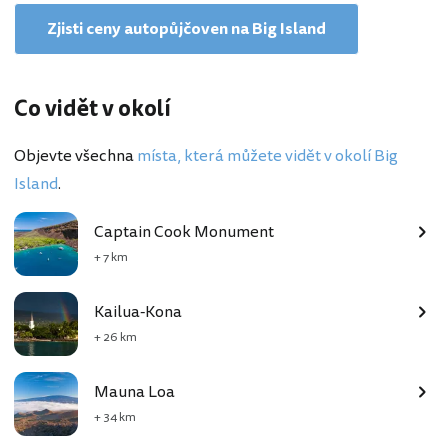
Zjisti ceny autopůjčoven na Big Island
Co vidět v okolí
Objevte všechna
místa, která můžete vidět v okolí Big
Island
.
Captain Cook Monument
+ 7 km
Kailua-Kona
+ 26 km
Mauna Loa
+ 34 km