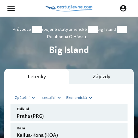
Průvodce
Spojené státy americké
Big Island
Pu’uhonua O Hōnaunau National Historical Park
Big Island
Letenky
Zájezdy
Zpáteční
1 cestující
Ekonomická
Odkud
Kam