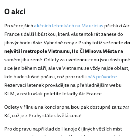
O akci
Po včerejších
akčních letenkách na Mauricius
přichází Air
France s další libůstkou, která vás tentokrát zanese do
jihovýchodní Asie. Výhodné ceny z Prahy totiž seženete
do
největší metropole Vietnamu, Ho Či Minova Města
na
samém jihu země. Odlety za uvedenou cenu jsou dostupné
sice jen během září, ale ve Vietnamu se vždy najde oblast,
kde bude slušné počasí, což prozradí i
náš průvodce
.
Rezervaci letenek provádějte na přehlednějším webu
KLM, v reálu však poletíte letadly Air France.
Odlety v říjnu a na konci srpna jsou pak dostupné za 12.741
Kč, což je z Prahy stále skvělá cena!
Pro dopravu například do Hanoje či jiných větších míst