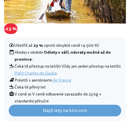
-23 %
Ušetříš až
23 %
oproti obvyklé ceně 14 500 Kč
Hledej v období
Odlety v září, návraty možné až do
prosince.
Čeká tě přestup na letišti Vždy jen jeden přestup na letišti
Paříž Charles de Gaulle
.
Poletíš s aeroliniemi
Air France
Čeká tě přímý let
V ceně je V ceně odbavené zavazadlo do 23 kg +
standardní příruční.
Najít lety na klm.com