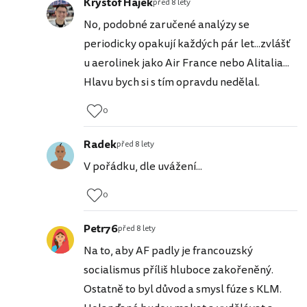
Kryštof Hájek
před 8 lety
No, podobné zaručené analýzy se
periodicky opakují každých pár let...zvlášť
u aerolinek jako Air France nebo Alitalia...
Hlavu bych si s tím opravdu nedělal.
0
Radek
před 8 lety
V pořádku, dle uvážení...
0
Petr76
před 8 lety
Na to, aby AF padly je francouzský
socialismus příliš hluboce zakořeněný.
Ostatně to byl důvod a smysl fúze s KLM.