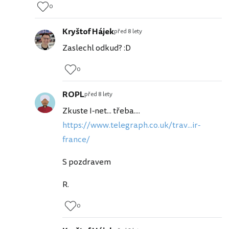
0
Kryštof Hájek
před 8 lety
Zaslechl odkud? :D
0
ROPL
před 8 lety
Zkuste I-net... třeba....
https://www.telegraph.co.uk/trav...ir-
france/
S pozdravem
R.
0