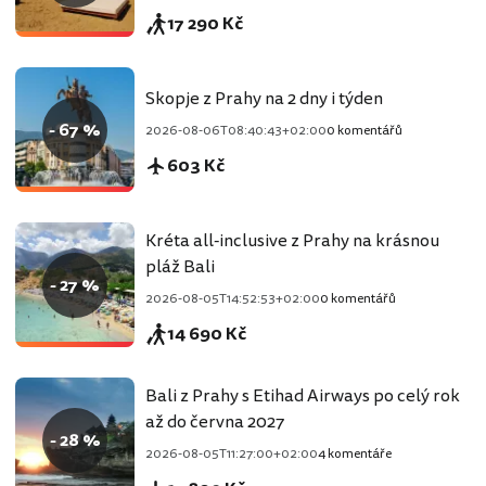
17 290 Kč
Skopje z Prahy na 2 dny i týden
- 67 %
2026-08-06T08:40:43+02:00
0 komentářů
603 Kč
Kréta all-inclusive z Prahy na krásnou
pláž Bali
- 27 %
2026-08-05T14:52:53+02:00
0 komentářů
14 690 Kč
Bali z Prahy s Etihad Airways po celý rok
až do června 2027
- 28 %
2026-08-05T11:27:00+02:00
4 komentáře