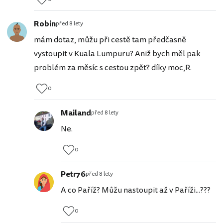
Robin
před 8 lety
mám dotaz, můžu při cestě tam předčasně
vystoupit v Kuala Lumpuru? Aniž bych měl pak
problém za měsíc s cestou zpět? díky moc,R.
0
Mailand
před 8 lety
Ne.
0
Petr76
před 8 lety
A co Paříž? Můžu nastoupit až v Paříži...???
0