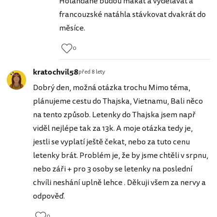
Holanďané budou makat a vydělávat a
francouzské natáhla stávkovat dvakrát do
měsíce.
0
kratochvil58
před 8 lety
Dobrý den, možná otázka trochu Mimo téma,
plánujeme cestu do Thajska, Vietnamu, Bali něco
na tento způsob. Letenky do Thajska jsem např
viděl nejlépe tak za 13k. A moje otázka tedy je,
jestli se vyplatí ještě čekat, nebo za tuto cenu
letenky brát. Problém je, že by jsme chtěli v srpnu,
nebo záři + pro 3 osoby se letenky na poslední
chvíli neshání uplně lehce . Děkuji všem za nervy a
odpověď.
0