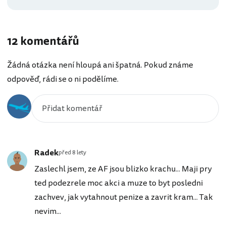
12 komentářů
Žádná otázka není hloupá ani špatná. Pokud známe
odpověď, rádi se o ni podělíme.
Radek
před 8 lety
Zaslechl jsem, ze AF jsou blizko krachu... Maji pry
ted podezrele moc akci a muze to byt posledni
zachvev, jak vytahnout penize a zavrit kram... Tak
nevim...