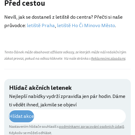
Před cestou
Nevíš, jak se dostaneš z letiště do centra? Přečti si naše
průvodce:
letiště Praha
,
letiště Ho Či Minovo Město
.
Tento článek může obsahovat affiliate odkazy, ze kterých může náš redakční tým
získat provizi, pokud na odkaz kliknete. Viz naše stránka s
Reklamními zásadami
.
Hlídač akčních letenek
Nejlepší nabídky vydrží zpravidla jen pár hodin. Dáme
ti vědět ihned, jakmile se objeví
Hlídat akce
Nastavením hlídače souhlasíš s
podmínkami zpracování osobních údajů
.
Kdykoliv se můžeš odhlásit.