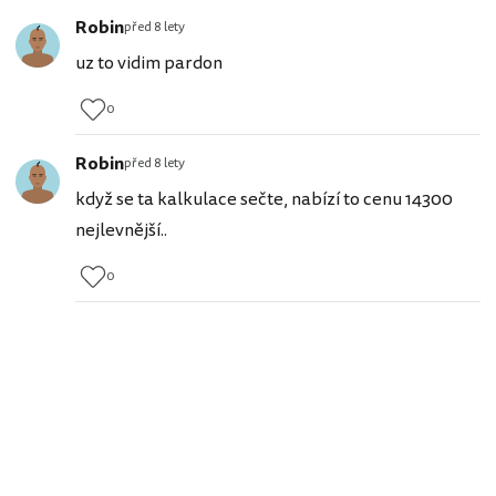
Robin
před 8 lety
uz to vidim pardon
0
Robin
před 8 lety
když se ta kalkulace sečte, nabízí to cenu 14300
nejlevnější..
0