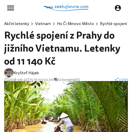
Akční letenky
Vietnam
Ho Či Minovo Město
Rychlé spojení z 
Rychlé spojení z Prahy do
jižního Vietnamu. Letenky
od 11 140 Kč
Kryštof Hájek
2018-06-25T15:19:10+02:00
12 komentářů
Sdílet