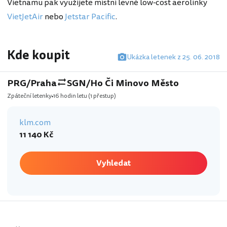
Vietnamu pak využijete místní levné low-cost aerolinky
VietJetAir
nebo
Jetstar Pacific
.
Kde koupit
Ukázka letenek z 25. 06. 2018
PRG/Praha
SGN/Ho Či Minovo Město
Zpáteční letenky
16 hodin letu
(1 přestup)
klm.com
11 140 Kč
Vyhledat