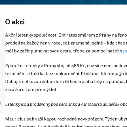
O akci
Akční letenky společnosti Emirates směrem z Prahy na feno
prodeji na každý den v roce, což znamená jediné – kdo chce t
měl by začít plánovat svou cestu, třeba za pomocí našeho
p
Zpáteční letenky z Prahy stojí 16 486 Kč, což sice není nejl
termínům je takřka bezkonkurenční. Přidáme–li k tomu 30 k
Dubaji s celkovou dobou letu 16 hodin a oba lety na palubá
zkrátka o čem přemýšlet.
Letenky jsou prodávány pod aerolinkou Air Mauritius, avšak oba
Mauricius pak vaši kapsu rozhodně nevyprázdní. Týden ubytov