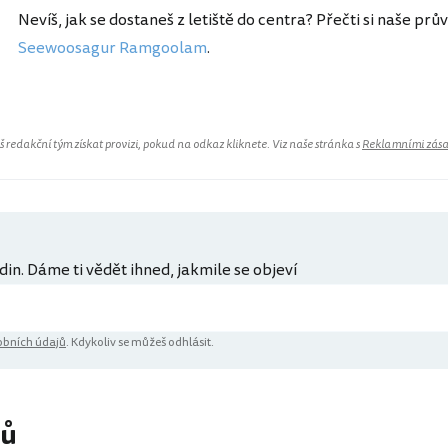
Nevíš, jak se dostaneš z letiště do centra? Přečti si naše prů
Seewoosagur Ramgoolam
.
redakční tým získat provizi, pokud na odkaz kliknete. Viz naše stránka s
Reklamními zás
din. Dáme ti vědět ihned, jakmile se objeví
bních údajů
. Kdykoliv se můžeš odhlásit.
řů