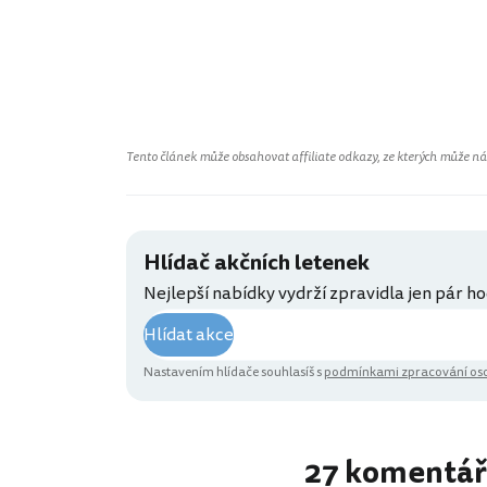
Tento článek může obsahovat affiliate odkazy, ze kterých může náš 
Hlídač akčních letenek
Nejlepší nabídky vydrží zpravidla jen pár ho
Hlídat akce
Nastavením hlídače souhlasíš s
podmínkami zpracování oso
27 komentá