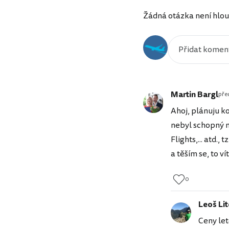
Žádná otázka není hlou
Martin Bargl
před
Ahoj, plánuju ko
nebyl schopný na
Flights,... atd.,
a těším se, to v
0
Leoš Li
Ceny let