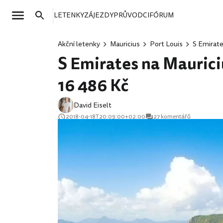
LETENKY
ZÁJEZDY
PRŮVODCI
FÓRUM
Akční letenky
Mauricius
Port Louis
S Emirate
S Emirates na Mauriciu
16 486 Kč
David Eiselt
2018-04-18T20:09:00+02:00
27 komentářů