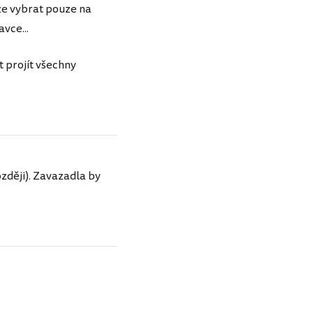
ze vybrat pouze na
vce...
 projít všechny
zději). Zavazadla by