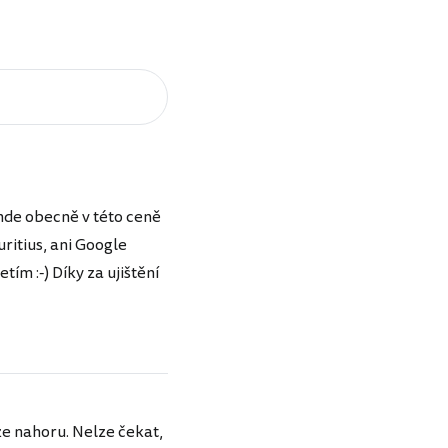
inde obecně v této ceně
uritius, ani Google
etím :-) Díky za ujištění
ze nahoru. Nelze čekat,