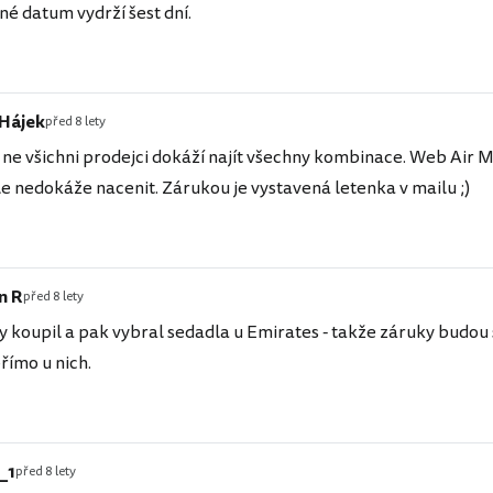
né datum vydrží šest dní.
 Hájek
před 8 lety
ne všichni prodejci dokáží najít všechny kombinace. Web Air 
le nedokáže nacenit. Zárukou je vystavená letenka v mailu ;)
n R
před 8 lety
dy koupil a pak vybral sedadla u Emirates - takže záruky budou 
římo u nich.
_1
před 8 lety