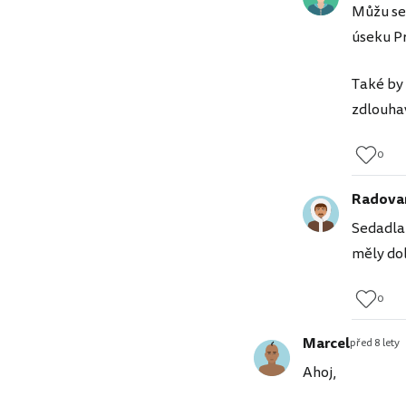
Můžu se 
úseku Pr
Také by 
zdlouha
0
Radova
Sedadla 
měly dol
0
Marcel
před 8 lety
Ahoj,