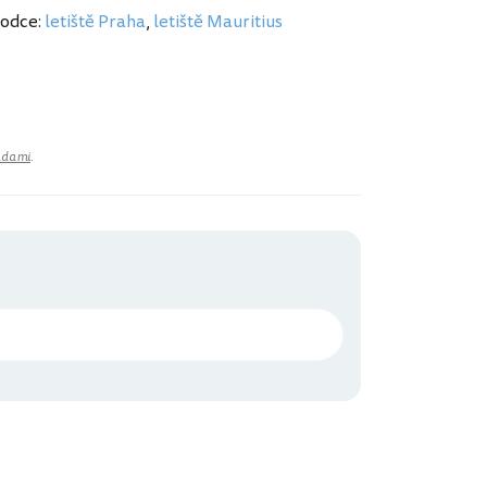
vodce:
letiště Praha
,
letiště Mauritius
adami
.