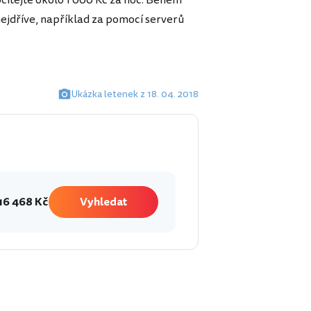
očítejte okolo 1 000 Kč za noc. Během
ejdříve, například za pomocí serverů
Ukázka letenek z 18. 04. 2018
16 468 Kč
Vyhledat