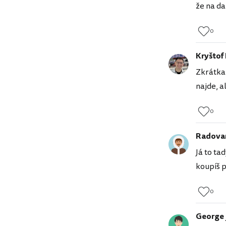
že na da
0
Kryštof
Zkrátka 
najde, a
0
Radova
Já to ta
koupíš p
0
George 