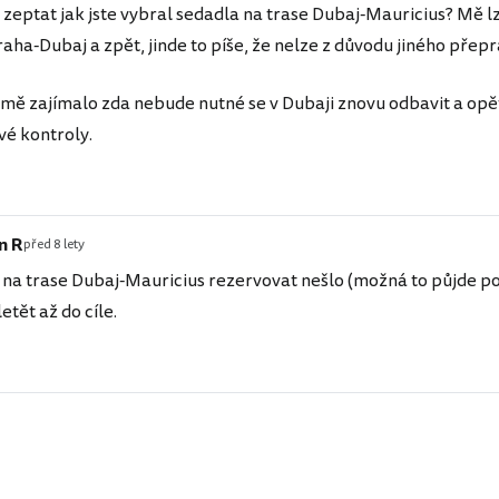
zeptat jak jste vybral sedadla na trase Dubaj-Mauricius? Mě l
aha-Dubaj a zpět, jinde to píše, že nelze z důvodu jiného přepra
mě zajímalo zda nebude nutné se v Dubaji znovu odbavit a opět
vé kontroly.
n R
před 8 lety
na trase Dubaj-Mauricius rezervovat nešlo (možná to půjde po
etět až do cíle.