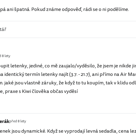
pá ani špatná. Pokud známe odpověď, rádi se o ni podělíme.
 8 lety
upit letenky, jediné, co mě zaujalo/vyděsilo, že jsem je nikde j
 identický termín letenky najít (3.7. - 21.7), ani přímo na Air Ma
 tzn. jaké jsou vlastně záruky, že když to tu koupím, tak v klidu odl
íte, praxe s Kiwi člověka občas vyděsí
terák
před 8 lety
enek jsou dynamické. Když se vyprodají levná sedadla, cena le