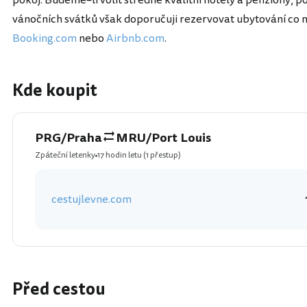
pokoj. Budeme–li volit středně kvalitní hotely a penziony, p
vánočních svátků však doporučuji rezervovat ubytování co n
Booking.com
nebo
Airbnb.com
.
Kde koupit
PRG/Praha
MRU/Port Louis
Zpáteční letenky
17 hodin letu
(1 přestup)
cestujlevne.com
Před cestou