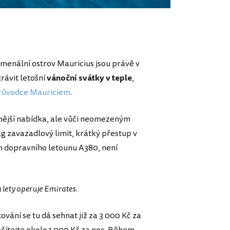
menální ostrov Mauricius jsou právě v
rávit letošní
vánoční svátky v teple
,
růvodce Mauriciem
.
evnější nabídka, ale vůči neomezeným
g zavazadlový limit, krátký přestup v
ch dopravního letounu A380, není
 lety operuje Emirates
.
ání se tu dá sehnat již za 3 000 Kč za