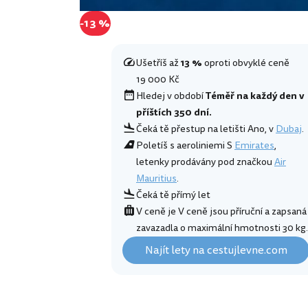
-13 %
Ušetříš až
13 %
oproti obvyklé ceně
19 000 Kč
Hledej v období
Téměř na každý den v
příštích 350 dní.
Čeká tě přestup na letišti Ano, v
Dubaj
.
Poletíš s aeroliniemi S
Emirates
,
letenky prodávány pod značkou
Air
Mauritius
.
Čeká tě přímý let
V ceně je V ceně jsou příruční a zapsaná
zavazadla o maximální hmotnosti 30 kg.
Najít lety na cestujlevne.com