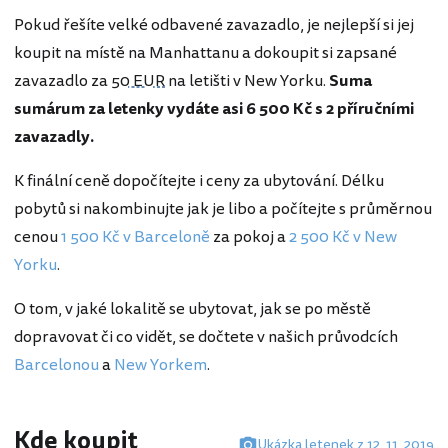
Pokud řešíte velké odbavené zavazadlo, je nejlepší si jej
koupit na místě na Manhattanu a dokoupit si zapsané
zavazadlo za
50 EUR
na letišti v New Yorku.
Suma
sumárum za letenky vydáte asi 6 500 Kč s 2 příručními
zavazadly.
K finální ceně dopočítejte i ceny za ubytování. Délku
pobytů si nakombinujte jak je libo a počítejte s průměrnou
cenou
1 500 Kč v Barceloně
za pokoj a
2 500 Kč v New
Yorku
.
O tom, v jaké lokalitě se ubytovat, jak se po městě
dopravovat či co vidět, se dočtete v našich průvodcích
Barcelonou
a
New Yorkem
.
Kde koupit
Ukázka letenek z 12. 11. 2019