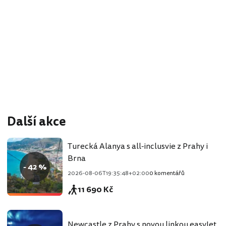
Další akce
Turecká Alanya s all-inclusvie z Prahy i
Brna
- 42 %
2026-08-06T19:35:48+02:00
0 komentářů
11 690 Kč
Newcastle z Prahy s novou linkou easyJet