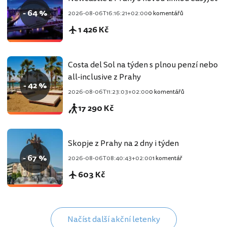
- 64 %
2026-08-06T16:16:21+02:00
0 komentářů
1 426 Kč
Costa del Sol na týden s plnou penzí nebo
all-inclusive z Prahy
- 42 %
2026-08-06T11:23:03+02:00
0 komentářů
17 290 Kč
Skopje z Prahy na 2 dny i týden
- 67 %
2026-08-06T08:40:43+02:00
1 komentář
603 Kč
Načíst další akční letenky