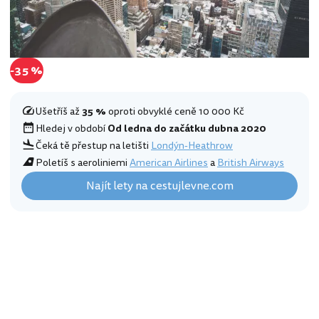
-35 %
Ušetříš až
35 %
oproti obvyklé ceně 10 000 Kč
Hledej v období
Od ledna do začátku dubna 2020
Čeká tě přestup na letišti
Londýn-Heathrow
Poletíš s aeroliniemi
American Airlines
a
British Airways
Najít lety na cestujlevne.com