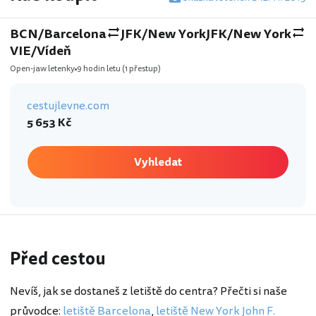
BCN/Barcelona
JFK/New York
JFK/New York
VIE/Vídeň
Open-jaw letenky
9 hodin letu
(1 přestup)
cestujlevne.com
5 653 Kč
Vyhledat
Před cestou
Nevíš, jak se dostaneš z letiště do centra? Přečti si naše
průvodce:
letiště Barcelona
,
letiště New York John F.