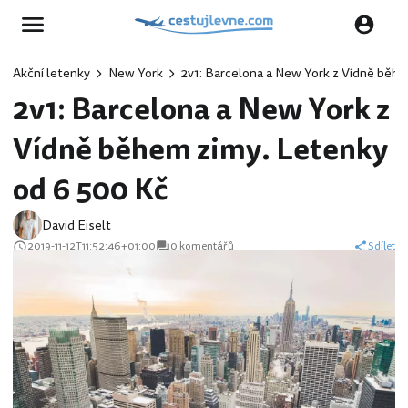
Akční letenky
New York
2v1: Barcelona a New York z Vídně běh
2v1: Barcelona a New York z
Vídně během zimy. Letenky
od 6 500 Kč
David Eiselt
2019-11-12T11:52:46+01:00
0 komentářů
Sdílet