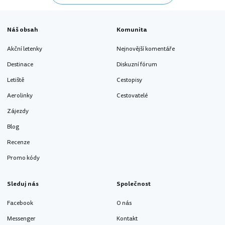
Náš obsah
Komunita
Akční letenky
Nejnovější komentáře
Destinace
Diskuzní fórum
Letiště
Cestopisy
Aerolinky
Cestovatelé
Zájezdy
Blog
Recenze
Promo kódy
Sleduj nás
Společnost
Facebook
O nás
Messenger
Kontakt