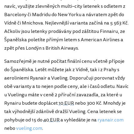
navíc, využijte zlevněných multi–city letenek s odletem z
Barcelony či Madridu do New Yorku a návratem zpět do
Vídně či Mnichova. Nejlevnější varianta začíná na 5 563 Kč.
Ačkoliv jsou letenky prodávány pod záštitou Finnairu, ze
Španělska poletíte přímým letem s American Airlines a
zpět přes Londýn s British Airways.
Samozřejmě je nutné počítat finální cenu včetně přípoje
do Španělska. Letět můžete jak z Vídně, tak i z Prahy s
aeroliniemi Ryanair a Vueling. Doporučuji porovnat vždy
obě varianty a to nejen podle ceny, ale i časů odletu. Navíc
u Vuelingu máte v ceně 2 příruční zavazadla, za které u
Rynairu budete doplácet
10 EUR
nebo 300 Kč. Mnohdy je
tak výhodnější zdánlivě dražší Vueling. Cena letenek se
pohybuje od 15 do
40 EUR
a vyhledáte je na
ryanair.com
nebo
vueling.com
.