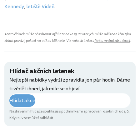
Kennedy
,
letiště Vídeň
.
Tento článek může obsahovat affiliate odkazy, ze kterých může náš redakční tým
získat provizi, pokud na odkaz kliknete. Viz naše stránka s
Reklamními zásadami
.
Hlídač akčních letenek
Nejlepší nabídky vydrží zpravidla jen pár hodin. Dáme
ti vědět ihned, jakmile se objeví
Hlídat akce
Nastavením hlídače souhlasíš s
podmínkami zpracování osobních údajů
.
Kdykoliv se můžeš odhlásit.