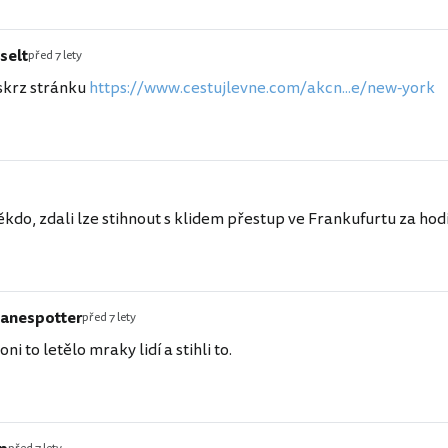
selt
před 7 lety
skrz stránku
https://www.cestujlevne.com/akcn...e/new-york
ěkdo, zdali lze stihnout s klidem přestup ve Frankufurtu za hod
lanespotter
před 7 lety
oni to letělo mraky lidí a stihli to.