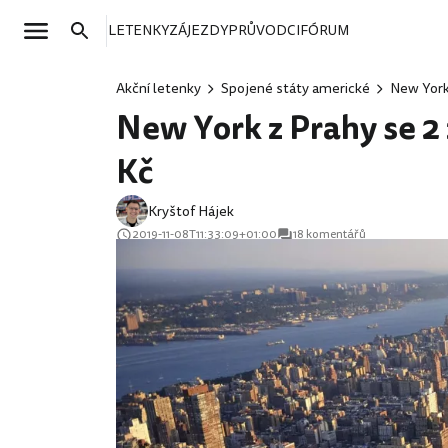
LETENKY
ZÁJEZDY
PRŮVODCI
FÓRUM
Akční letenky
Spojené státy americké
New Yor
New York z Prahy se 2 
Kč
Kryštof Hájek
2019-11-08T11:33:09+01:00
18 komentářů