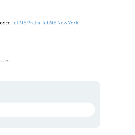
vodce:
letiště Praha
,
letiště New York
adami
.