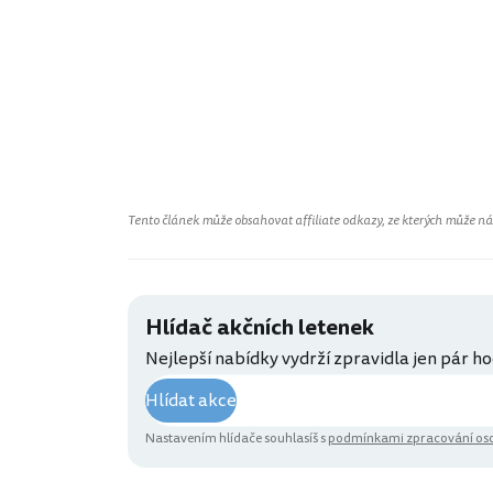
Tento článek může obsahovat affiliate odkazy, ze kterých může náš 
Hlídač akčních letenek
Nejlepší nabídky vydrží zpravidla jen pár ho
Hlídat akce
Nastavením hlídače souhlasíš s
podmínkami zpracování oso