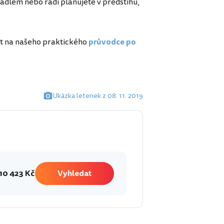
dlem nebo rádi plánujete v předstihu,
t na našeho praktického
průvodce po
Ukázka letenek z 08. 11. 2019
10 423 Kč
Vyhledat