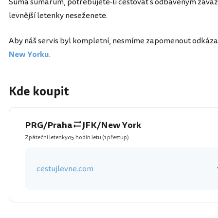
Suma sumárum, potřebujete-li cestovat s odbaveným zavaza
levnější letenky neseženete.
Aby náš servis byl kompletní, nesmíme zapomenout odkáza
New Yorku
.
Kde koupit
PRG/Praha
JFK/New York
Zpáteční letenky
15 hodin letu
(1 přestup)
cestujlevne.com