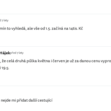
 7 lety
mín to vyhledá, ale vše od 1.5. začíná na 14tis. Kč
 Hájek
před 7 lety
že celá druhá půlka května i červen je už za danou cenu vypr
 19.5.
nejde mi přidat další cestující