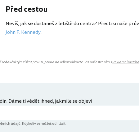
Před cestou
Nevíš, jak se dostaneš z letiště do centra? Přečti si naše prů
John F. Kennedy
.
redakční tým získat provizi, pokud na odkaz kliknete. Viz naše stránka s
Reklamními zás
din. Dáme ti vědět ihned, jakmile se objeví
bních údajů
. Kdykoliv se můžeš odhlásit.