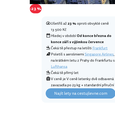
-23 %
Ušetříš až
23 %
oproti obvyklé ceně
13 500 Kč
Hledej v období
Od konce března do
konce září s výjimkou července
Čeká tě přestup na letišti
Frankfurt
Poletíš s aeroliniemi
Singapore Airlines
,
na krátkém letu z Prahy do Frankfurtu s
Lufthansa
Čeká tě přímý let
V ceně je V ceně letenky dvě odbavená
zavazadla po 23 kg + standardní příruční
Najít lety na cestujlevne.com