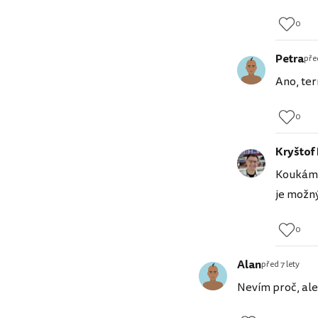
0
Petra
před
Ano, ter
0
Kryštof
Koukám, 
je možný
0
Alan
před 7 lety
Nevím proč, ale 