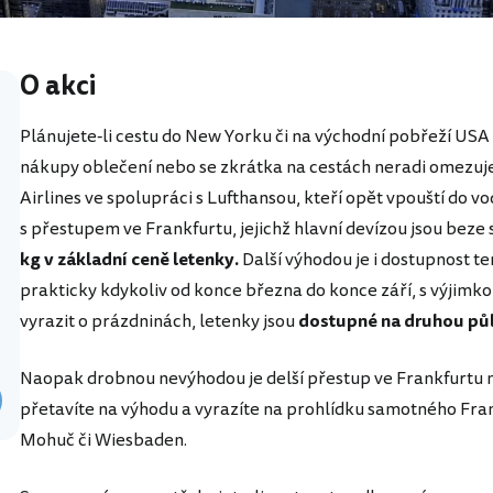
O akci
Plánujete-li cestu do New Yorku či na východní pobřeží USA a
nákupy oblečení nebo se zkrátka na cestách neradi omezuje
Airlines ve spolupráci s Lufthansou, kteří opět vpouští do v
s přestupem ve Frankfurtu, jejichž hlavní devízou jsou beze
kg v základní ceně letenky.
Další výhodou je i dostupnost t
prakticky kdykoliv od konce března do konce září, s výjimko
vyrazit o prázdninách, letenky jsou
dostupné na druhou půl
Naopak drobnou nevýhodou je delší přestup ve Frankfurtu n
přetavíte na výhodu a vyrazíte na prohlídku samotného Fr
Mohuč či Wiesbaden.