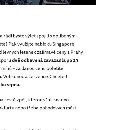
 rádi byste výlet spojili s oblíbenými
te? Pak využijte nabídku Singapore
od levných letenek zajímavé ceny z Prahy
 sporu
dvě odbavená zavazadla po 23
ermínů – za danou cenu poletíte
u Velikonoc a července. Chcete-li
ku srpna.
a cestě zpět, kterou však snadno
ankfurtu nebo třeba pohodových měst