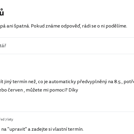
ů
pá ani špatná. Pokud známe odpověď, rádi se o ni podělíme.
jít jiný termín než, co je automaticky předvyplněný na 8.5., po
nebo červen , můžete mi pomoci? Díky
ed 7 lety
 na "upravit" a zadejte si vlastní termín.