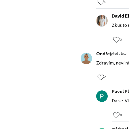
0
David Ei
Zkus to 
0
Ondřej
před 7 lety
Zdravím, neví n
0
Pavel P
Dá se. Vl
0