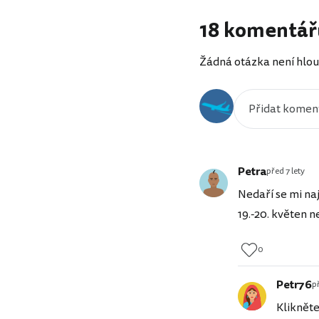
18 komentář
Žádná otázka není hlou
Petra
před 7 lety
Nedaří se mi na
19.-20. květen 
0
Petr76
př
Klikněte