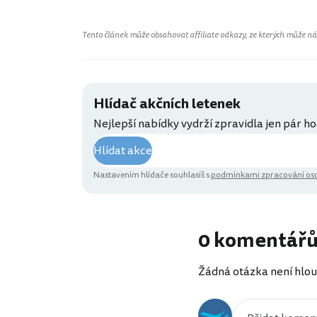
Tento článek může obsahovat affiliate odkazy, ze kterých může náš 
Hlídač akčních letenek
Nejlepší nabídky vydrží zpravidla jen pár ho
Hlídat akce
Nastavením hlídače souhlasíš s
podmínkami zpracování oso
0 komentář
Žádná otázka není hlou