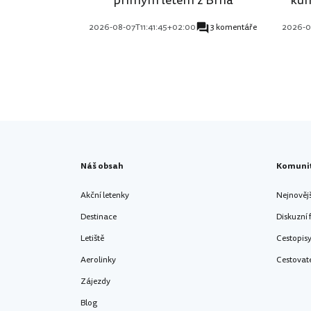
2026-08-07T11:41:45+02:00
3 komentáře
2026-0
Náš obsah
Komuni
Akční letenky
Nejnověj
Destinace
Diskuzní
Letiště
Cestopis
Aerolinky
Cestovat
Zájezdy
Blog