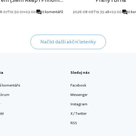
Penh)
8-07T10:50:01+02:00
0 komentářů
2026-08-06T19:35:48+02:00
0 ko
Načíst další akční letenky
ta
Sleduj nás
ší komentáře
Facebook
 fórum
Messenger
y
Instagram
elé
X / Twitter
RSS