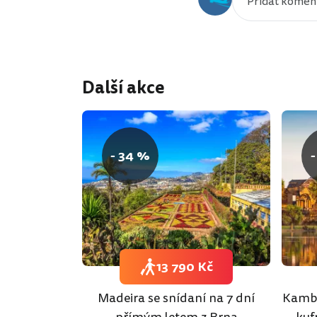
Další akce
- 34 %
-
13 790 Kč
Madeira se snídaní na 7 dní
Kambo
přímým letem z Brna
kuf