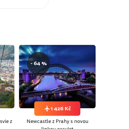
- 64 %
1 426 Kč
svie z
Newcastle z Prahy s novou
linkou easyJet