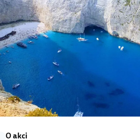
O akci