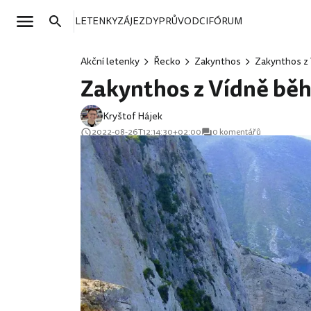
LETENKY
ZÁJEZDY
PRŮVODCI
FÓRUM
Akční letenky
Řecko
Zakynthos
Zakynthos z 
Zakynthos z Vídně běh
Kryštof Hájek
2022-08-26T12:14:30+02:00
0 komentářů