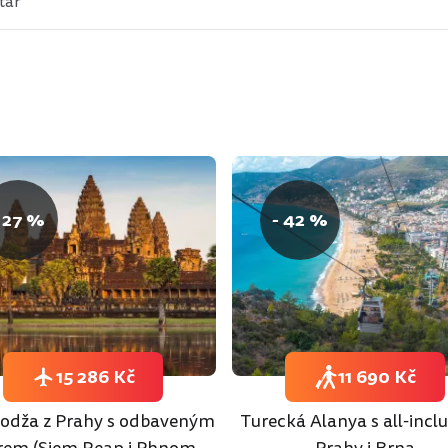
 27 %
- 42 %
15 286 Kč
11 690 Kč
dža z Prahy s odbaveným
Turecká Alanya s all-inclu
rem (Siem Reap i Phnom
Prahy i Brna