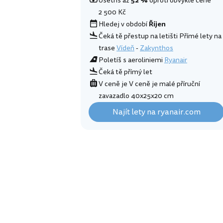
Ušetříš až
52 %
oproti obvyklé ceně
2 500 Kč
Hledej v období
Říjen
Čeká tě přestup na letišti Přímé lety na
trase
Vídeň
-
Zakynthos
Poletíš s aeroliniemi
Ryanair
Čeká tě přímý let
V ceně je V ceně je malé příruční
zavazadlo 40x25x20 cm
Najít lety na ryanair.com