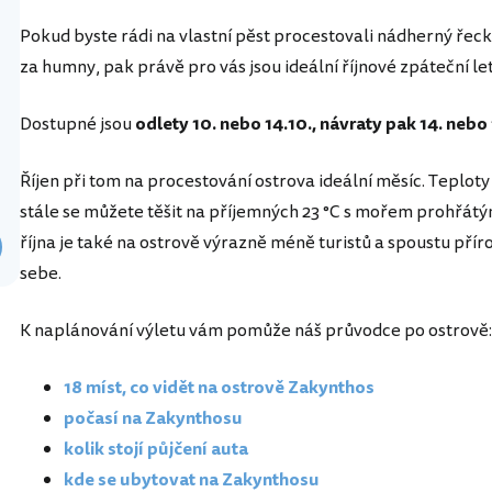
Pokud byste rádi na vlastní pěst procestovali nádherný řeck
za humny, pak právě pro vás jsou ideální říjnové zpáteční l
Dostupné jsou
odlety 10. nebo 14.10., návraty pak 14. nebo 
Říjen při tom na procestování ostrova ideální měsíc. Teploty
stále se můžete těšit na příjemných 23 °C s mořem prohřát
října je také na ostrově výrazně méně turistů a spoustu pří
sebe.
K naplánování výletu vám pomůže náš průvodce po ostrově:
18 míst, co vidět na ostrově Zakynthos
počasí na Zakynthosu
kolik stojí půjčení auta
kde se ubytovat na Zakynthosu