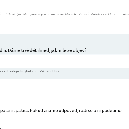
redakční tým získat provizi, pokud na odkaz kliknete. Viz naše stránka s
Reklamními zás
din. Dáme ti vědět ihned, jakmile se objeví
bních údajů
. Kdykoliv se můžeš odhlásit.
ů
pá ani špatná. Pokud známe odpověď, rádi se o ni podělíme.