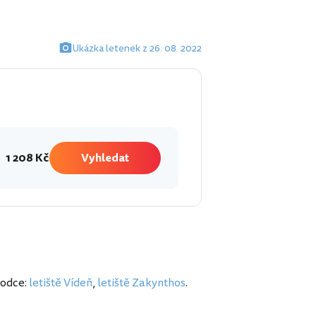
Ukázka letenek z 26. 08. 2022
1 208 Kč
Vyhledat
vodce:
letiště Vídeň
,
letiště Zakynthos
.