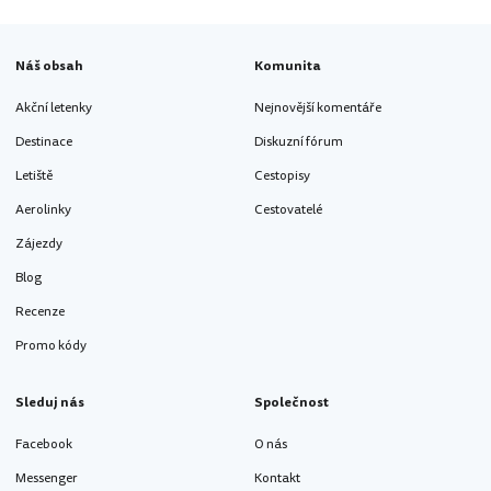
Náš obsah
Komunita
Akční letenky
Nejnovější komentáře
Destinace
Diskuzní fórum
Letiště
Cestopisy
Aerolinky
Cestovatelé
Zájezdy
Blog
Recenze
Promo kódy
Sleduj nás
Společnost
Facebook
O nás
Messenger
Kontakt