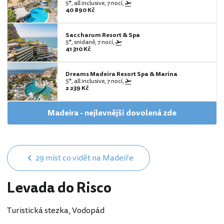
5*, all inclusive, 7 nocí,
40 890 Kč
Saccharum Resort & Spa
5*, snídaně, 7 nocí,
41 310 Kč
Dreams Madeira Resort Spa & Marina
5*, all inclusive, 7 nocí,
2 239 Kč
Madeira - nejlevnější dovolená zde
29 míst co vidět na Madeiře
Levada do Risco
Turistická stezka, Vodopád