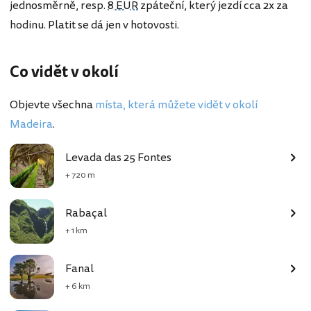
jednosměrně, resp.
8 EUR
zpáteční, který jezdí cca 2x za
hodinu. Platit se dá jen v hotovosti.
Co vidět v okolí
Objevte všechna
místa, která můžete vidět v okolí
Madeira
.
Levada das 25 Fontes
+ 720 m
Rabaçal
+ 1 km
Fanal
+ 6 km