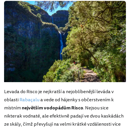
Levada do Risco je nejkratší a nejoblíbenější leváda v
oblasti
Rabaçalu
a vede od hájenky s občerstvením k
místním
největším vodopádům Risco
. Nejsou sice
nikterak vodnaté, ale efektivně padají ve dvou kaskádách
ze skály, čímž převyšují na velmi krátké vzdálenosti více