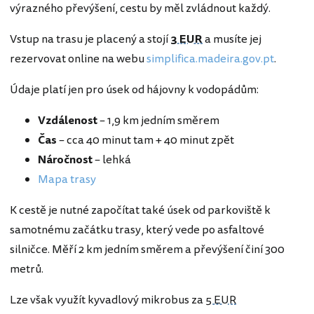
výrazného převýšení, cestu by měl zvládnout každý.
Vstup na trasu je placený a stojí
3 EUR
a musíte jej
rezervovat online na webu
simplifica.madeira.gov.pt
.
Údaje platí jen pro úsek od hájovny k vodopádům:
Vzdálenost
– 1,9 km jedním směrem
Čas
– cca 40 minut tam + 40 minut zpět
Náročnost
– lehká
Mapa trasy
K cestě je nutné započítat také úsek od parkoviště k
samotnému začátku trasy, který vede po asfaltové
silničce. Měří 2 km jedním směrem a převýšení činí 300
metrů.
Lze však využít kyvadlový mikrobus za
5 EUR