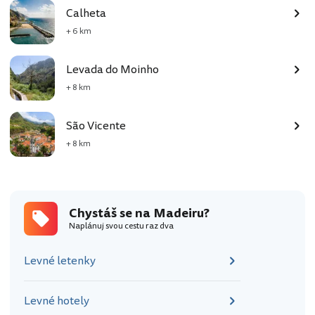
Calheta
+ 6 km
Levada do Moinho
+ 8 km
São Vicente
+ 8 km
Chystáš se na Madeiru?
Naplánuj svou cestu raz dva
Levné letenky
Levné hotely