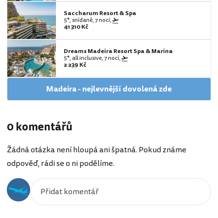
Saccharum Resort & Spa
5*, snídaně, 7 nocí,
41 310 Kč
Dreams Madeira Resort Spa & Marina
5*, all inclusive, 7 nocí,
2 239 Kč
Madeira - nejlevnější dovolená zde
0 komentářů
Žádná otázka není hloupá ani špatná. Pokud známe
odpověď, rádi se o ni podělíme.