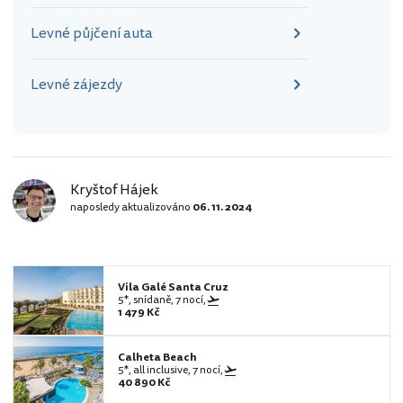
Levné půjčení auta
Levné zájezdy
Kryštof Hájek
naposledy aktualizováno
06. 11. 2024
Vila Galé Santa Cruz
5*, snídaně, 7 nocí,
1 479 Kč
Calheta Beach
5*, all inclusive, 7 nocí,
40 890 Kč