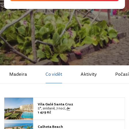
Madeira
Co vidět
Aktivity
Počasí
Vila Galé Santa Cruz
5*, snídaně, 7 nocí,
1 479 Kč
Calheta Beach