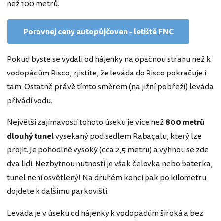
než 100 metrů.
Porovnej ceny autopůjčoven - letiště FNC
Pokud byste se vydali od hájenky na opačnou stranu než k
vodopádům Risco, zjistíte, že leváda do Risco pokračuje i
tam. Ostatně právě tímto směrem (na jižní pobřeží) leváda
přivádí vodu.
Největší zajímavostí tohoto úseku je více než
800 metrů
dlouhý tunel
vysekaný pod sedlem Rabaçalu, který lze
projít. Je pohodlně vysoký (cca 2,5 metru) a vyhnou se zde
dva lidi. Nezbytnou nutností je však čelovka nebo baterka,
tunel není osvětlený! Na druhém konci pak po kilometru
dojdete k dalšímu parkovišti.
Leváda je v úseku od hájenky k vodopádům široká a bez