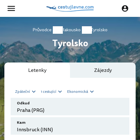
Průvodce
Rakousko
Tyrolsko
Tyrolsko
Letenky
Zájezdy
Zpáteční
1 cestující
Ekonomická
Odkud
Kam