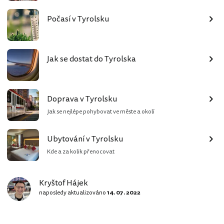
Počasí v Tyrolsku
Jak se dostat do Tyrolska
Doprava v Tyrolsku
Jak se nejlépe pohybovat ve měste a okolí
Ubytování v Tyrolsku
Kde a za kolik přenocovat
Kryštof Hájek
naposledy aktualizováno
14. 07. 2022