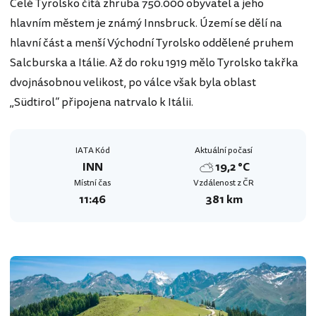
Celé Tyrolsko čítá zhruba 750.000 obyvatel a jeho
hlavním městem je známý Innsbruck. Území se dělí na
hlavní část a menší Východní Tyrolsko oddělené pruhem
Salcburska a Itálie. Až do roku 1919 mělo Tyrolsko takřka
dvojnásobnou velikost, po válce však byla oblast
„Südtirol“ připojena natrvalo k Itálii.
IATA Kód
Aktuální počasí
INN
19,2 °C
Místní čas
Vzdálenost z ČR
11:46
381 km