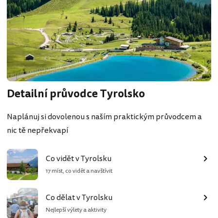
Detailní průvodce Tyrolsko
Naplánuj si dovolenou s naším praktickým průvodcem a
nic tě nepřekvapí
Co vidět v Tyrolsku
17 míst, co vidět a navštívit
Co dělat v Tyrolsku
Nejlepší výlety a aktivity