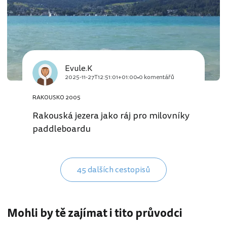
Evule.K
2025-11-27T12:51:01+01:00
0 komentářů
RAKOUSKO 2005
Rakouská jezera jako ráj pro milovníky
paddleboardu
45 dalších cestopisů
Mohli by tě zajímat i tito průvodci