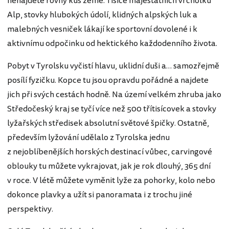
nenajdete rovný kus země. Tisíce majestátních vrcholků
Alp, stovky hlubokých údolí, klidných alpských luk a
malebných vesniček lákají ke sportovní dovolené i k
aktivnímu odpočinku od hektického každodenního života.
Pobyt v Tyrolsku vyčistí hlavu, uklidní duši a… samozřejmě
posílí fyzičku. Kopce tu jsou opravdu pořádné a najdete
jich při svých cestách hodně. Na území velkém zhruba jako
Středočeský kraj se tyčí více než 500 třítisícovek a stovky
lyžařských středisek absolutní světové špičky. Ostatně,
především lyžování udělalo z Tyrolska jednu
z nejoblíbenějších horských destinací vůbec, carvingové
oblouky tu můžete vykrajovat, jak je rok dlouhý, 365 dní
v roce. V létě můžete vyměnit lyže za pohorky, kolo nebo
dokonce plavky a užít si panoramata i z trochu jiné
perspektivy.