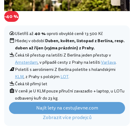
-40 %
Ušetříš až
40 %
oproti obvyklé ceně 13 500 Kč
Hledej v období
Duben, květen, listopad z Berlína, resp.
duben až říjen (vyjma prázdnin) z Prahy.
Čeká tě přestup na letišti Z Berlína jeden přestup v
Amsterdam
, v případě cesty z Prahy na letišti
Varšava
.
Poletíš s aeroliniemi Z Berlína poletíte s holandskými
KLM
, z Prahy s polským
LOT
.
Čeká tě přímý let
V ceně je U KLM pouze příruční zavazadlo + laptop, u LOTu
odbavený kufr do 23 kg.
Najít lety na cestujlevne.com
Zobrazit více prodejců