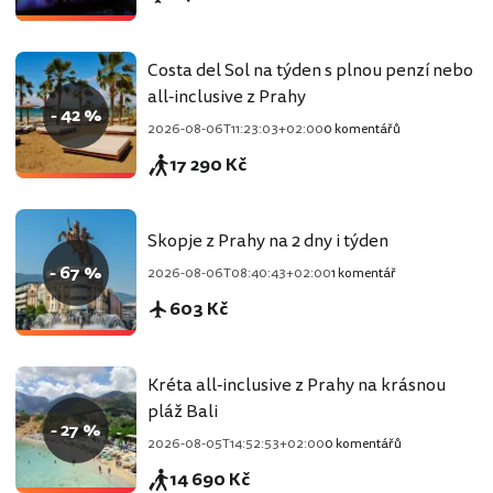
Costa del Sol na týden s plnou penzí nebo
all-inclusive z Prahy
- 42 %
2026-08-06T11:23:03+02:00
0 komentářů
17 290 Kč
Skopje z Prahy na 2 dny i týden
- 67 %
2026-08-06T08:40:43+02:00
1 komentář
603 Kč
Kréta all-inclusive z Prahy na krásnou
pláž Bali
- 27 %
2026-08-05T14:52:53+02:00
0 komentářů
14 690 Kč