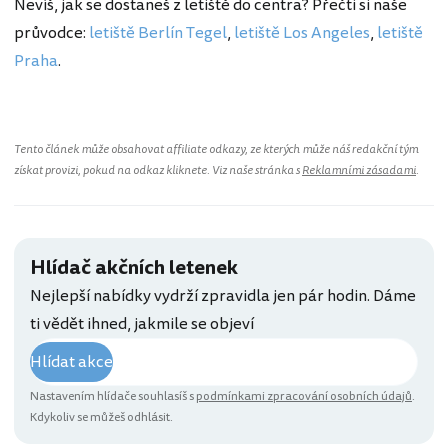
Nevíš, jak se dostaneš z letiště do centra? Přečti si naše
průvodce:
letiště Berlín Tegel
,
letiště Los Angeles
,
letiště
Praha
.
Tento článek může obsahovat affiliate odkazy, ze kterých může náš redakční tým
získat provizi, pokud na odkaz kliknete. Viz naše stránka s
Reklamními zásadami
.
Hlídač akčních letenek
Nejlepší nabídky vydrží zpravidla jen pár hodin. Dáme
ti vědět ihned, jakmile se objeví
Hlídat akce
Nastavením hlídače souhlasíš s
podmínkami zpracování osobních údajů
.
Kdykoliv se můžeš odhlásit.