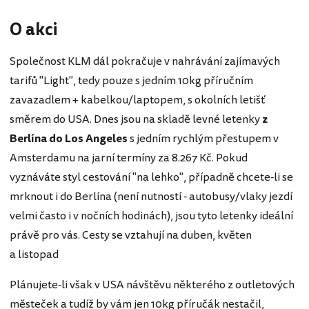
O akci
Společnost KLM dál pokračuje v nahrávání zajímavých
tarifů "Light", tedy pouze s jedním 10kg příručním
zavazadlem + kabelkou/laptopem, s okolních letišť
směrem do USA. Dnes jsou na skladě levné letenky
z
Berlína do Los Angeles
s jedním rychlým přestupem v
Amsterdamu na jarní termíny za 8.267 Kč. Pokud
vyznáváte styl cestování "na lehko", případně chcete-li se
mrknout i do Berlína (není nutností - autobusy/vlaky jezdí
velmi často i v nočních hodinách), jsou tyto letenky ideální
právě pro vás. Cesty se vztahují na duben, květen
a listopad
Plánujete-li však v USA návštěvu některého z outletových
městeček a tudíž by vám jen 10kg příručák nestačil,