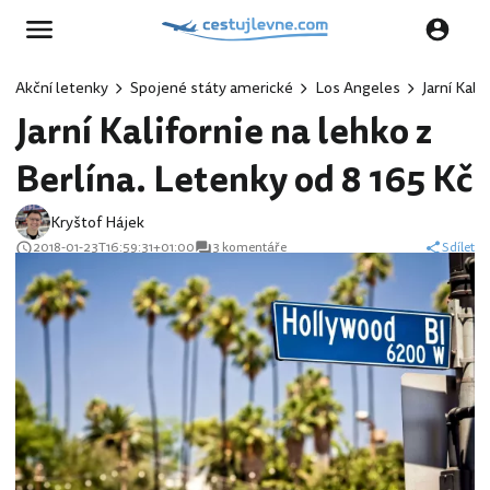
Akční letenky
Spojené státy americké
Los Angeles
Jarní Kali
Jarní Kalifornie na lehko z
Berlína. Letenky od 8 165 Kč
Kryštof Hájek
2018-01-23T16:59:31+01:00
3 komentáře
Sdílet