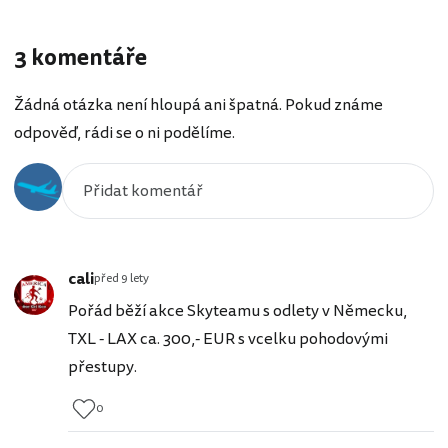
3 komentáře
Žádná otázka není hloupá ani špatná. Pokud známe
odpověď, rádi se o ni podělíme.
cali
před 9 lety
Pořád běží akce Skyteamu s odlety v Německu,
TXL - LAX ca. 300,- EUR s vcelku pohodovými
přestupy.
0