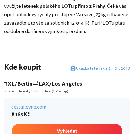
využijte
letenek polského LOTu přímo z Prahy
. Čeká vás
opět pohodový rychlý přestup ve Varšavě, 23kg odbavené
zavazadlo a to vše za solidních 12.594 Kč. Tarif LOTu platí
od dubna do října s výjimkou prázdnin.
Kde koupit
Ukázka letenek z 23. 01. 2018
TXL/Berlín
LAX/Los Angeles
Zpáteční letenky
14 hodin letu
(1 přestup)
cestujlevne.com
8 165 Kč
Vyhledat