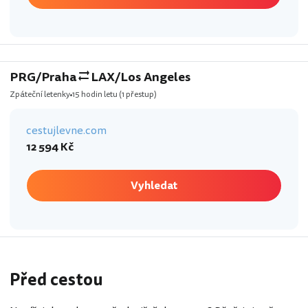
PRG/Praha
LAX/Los Angeles
Zpáteční letenky
15 hodin letu
(1 přestup)
cestujlevne.com
12 594 Kč
Vyhledat
Před cestou