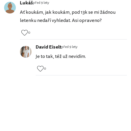
Lukáš
před 9 lety
Ať koukám, jak koukám, pod 13k se mi žádnou
letenku nedaří vyhledat. Asi opraveno?
0
David Eiselt
před 9 lety
Je to tak, též už nevidím.
0