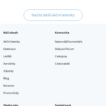
Načíst další akční letenky
Náš obsah
Komunita
Akční letenky
Nejnovější komentáře
Destinace
Diskuzní fórum
Letiště
Cestopisy
Aerolinky
Cestovatelé
Zájezdy
Blog
Recenze
Promo kódy
Sleduj nás
Společnost