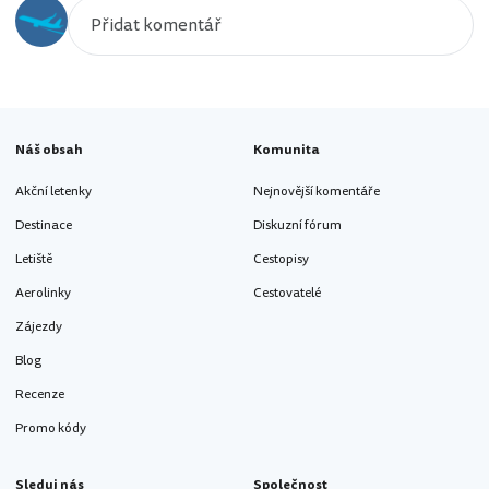
Náš obsah
Komunita
Akční letenky
Nejnovější komentáře
Destinace
Diskuzní fórum
Letiště
Cestopisy
Aerolinky
Cestovatelé
Zájezdy
Blog
Recenze
Promo kódy
Sleduj nás
Společnost