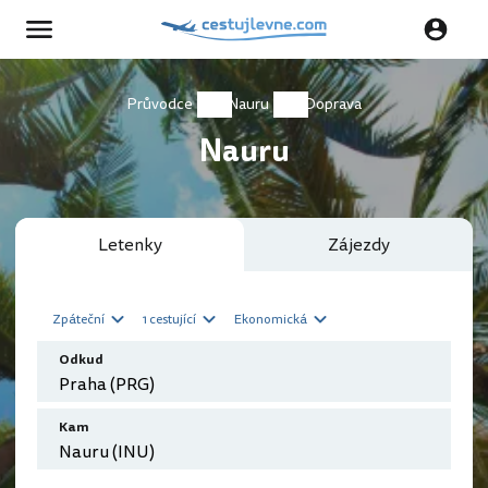
Průvodce
Nauru
Doprava
Nauru
Letenky
Zájezdy
Zpáteční
1 cestující
Ekonomická
Odkud
Kam