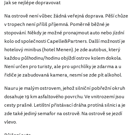
Jak se nejlépe dopravovat
Na ostrově není vůbec žádná veřejná doprava. Pěší chůze
v tropech není příliš příjemná. Poměrně běžné je
stopování. Někdy je možné pronajmout auto nebo jízdní
kolo od společnosti Capelle&Partners. Další možností je
hotelový minibus (hotel Menen). Je zde autobus, který
každou půlhodinu/hodinu objíždí ostrov kolem dokola.
Není určen pro turisty, ale pro uprchlíky je zdarma a u
řidiče je zabudovaná kamera, nesmí se zde pít alkohol.
Nauru je malým ostrovem, jehož silniční pobřežní okruh
dosahuje 19 km asfaltového povrchu. Ve vnitrozemí jsou
cesty prašné. Letištní přistávací dráha protíná silnici a je
zde také jediný semafor na ostrově. Na ostrově se jezdí
vlevo.