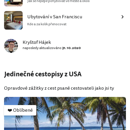
Jak se nejlépe pohybovat ve měste a okolí
Ubytování v San Franciscu
Kde a za kolik přenocovat
Kryštof Hájek
naposledy aktualizováno
31. 10. 2020
Jedinečné cestopisy z USA
Opravdové zážitky z cest psané cestovateli jako jsi ty
❤️
Oblíbené