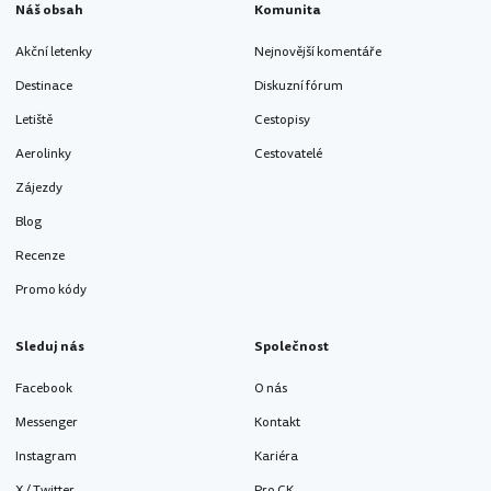
Náš obsah
Komunita
Akční letenky
Nejnovější komentáře
Destinace
Diskuzní fórum
Letiště
Cestopisy
Aerolinky
Cestovatelé
Zájezdy
Blog
Recenze
Promo kódy
Sleduj nás
Společnost
Facebook
O nás
Messenger
Kontakt
Instagram
Kariéra
X / Twitter
Pro CK