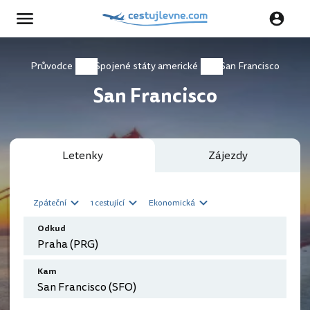
Průvodce
Spojené státy americké
San Francisco
San Francisco
Letenky
Zájezdy
Zpáteční
1 cestující
Ekonomická
Odkud
Kam