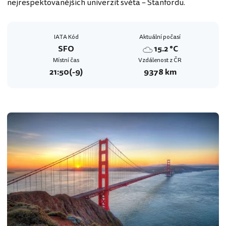
nejrespektovanějších univerzit světa – Stanfordu.
IATA Kód
Aktuální počasí
SFO
15.2 °C
Místní čas
Vzdálenost z ČR
21:50
(-9)
9378 km