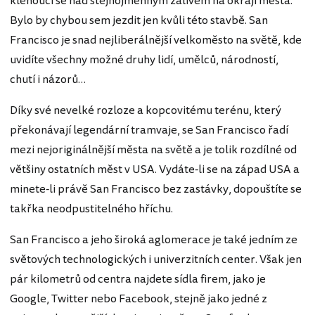
klenoucí se nad stejnojmenným zálivem na okraji města.
Bylo by chybou sem jezdit jen kvůli této stavbě. San
Francisco je snad nejliberálnější velkoměsto na světě, kde
uvidíte všechny možné druhy lidí, umělců, národností,
chutí i názorů…
Díky své nevelké rozloze a kopcovitému terénu, který
překonávají legendární tramvaje, se San Francisco řadí
mezi nejoriginálnější města na světě a je tolik rozdílné od
většiny ostatních měst v USA. Vydáte-li se na západ USA a
minete-li právě San Francisco bez zastávky, dopouštíte se
takřka neodpustitelného hříchu.
San Francisco a jeho široká aglomerace je také jedním ze
světových technologických i univerzitních center. Však jen
pár kilometrů od centra najdete sídla firem, jako je
Google, Twitter nebo Facebook, stejně jako jedné z