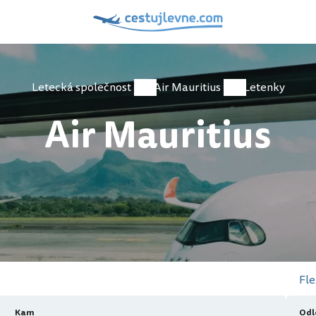
Letecká společnost
Air Mauritius
Letenky
Air Mauritius
Fle
Kam
Odl