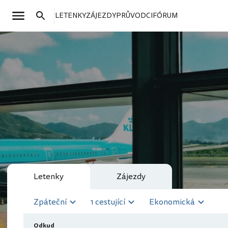
LETENKY
ZÁJEZDY
PRŮVODCI
FÓRUM
Letenky
Zájezdy
Zpáteční
1 cestující
Ekonomická
Odkud