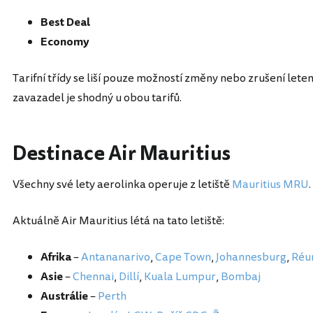
Best Deal
Economy
Tarifní třídy se liší pouze možností změny nebo zrušení let
zavazadel je shodný u obou tarifů.
Destinace Air Mauritius
Všechny své lety aerolinka operuje z letiště
Mauritius MRU
.
Aktuálně Air Mauritius létá na tato letiště:
Afrika
–
Antananarivo
,
Cape Town
,
Johannesburg
,
Réu
Asie
–
Chennai
,
Dillí
,
Kuala Lumpur
,
Bombaj
Austrálie
–
Perth