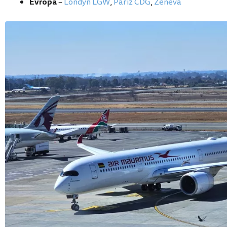
Evropa
–
Londýn LGW
,
Paříž CDG
,
Ženeva