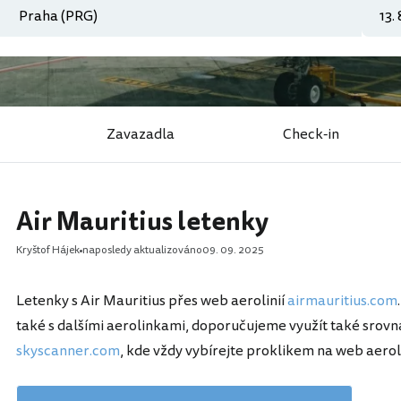
Zavazadla
Check-in
Air Mauritius letenky
Kryštof Hájek
naposledy aktualizováno
09. 09. 2025
Letenky s Air Mauritius přes web aerolinií
airmauritius.com
také s dalšími aerolinkami, doporučujeme využít také srov
skyscanner.com
, kde vždy vybírejte proklikem na web aerol