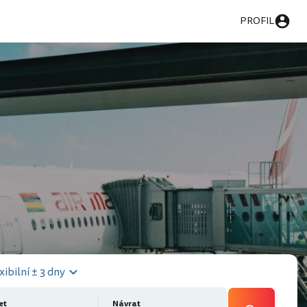
PROFIL
xibilní ± 3 dny
et
Návrat