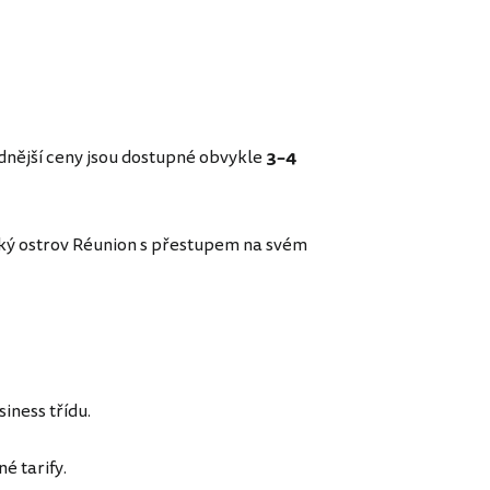
dnější ceny jsou dostupné obvykle
3–4
ský ostrov Réunion s přestupem na svém
iness třídu.
é tarify.