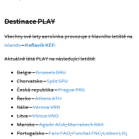
Destinace PLAY
Všechny své lety aerolinka provozuje z hlavního letiště na
Islandu
–
Keflavík KEF
.
Aktuálně létá PLAY na následující letiště:
Belgie –
Brussels BRU
Chorvatsko –
Split SPU
Česká republika –
Prague PRG
Řecko –
Athens ATH
Itálie –
Verona VRN
Litva –
Vilnius VNO
Maroko –
Agadir AGA
,
Marrakech RAK
Portugalsko –
Faro FAO
,
Funchal FNC
,
Lisbon LIS
,