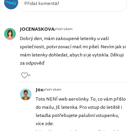
JOCENASKOVA
před rokem
Dobrý den, mám zakoupené letenky u vaší
společnosti, potvrzovací mail mi pišel. Nevím jak si
mám letenky dohledat, abych si je vytiskla. Děkuji
za odpověď
0
J0x
před rokem
Toto NENÍ web aerolinky. To, co vám přišlo
do mailu, JE letenka. Pro vstup do letiště i
letadla potřebujete palubní vstupenku,
více zde: