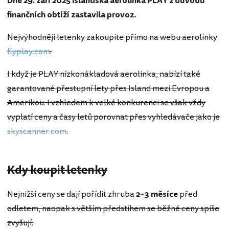
Dne 29. září 2025 islandská aerolinka PLAY z důvodu
finančních obtíží zastavila provoz.
Nejvýhodněji letenky zakoupíte přímo na webu aerolinky
flyplay.com
.
I když je PLAY nízkonákladová aerolinka, nabízí také
garantované přestupní lety přes Island mezi Evropou a
Amerikou. I vzhledem k velké konkurenci se však vždy
vyplatí ceny a časy letů porovnat přes vyhledávače jako je
skyscanner.com
.
Kdy koupit letenky
Nejnižší ceny se dají pořídit zhruba
2–3 měsíce
před
odletem, naopak s větším předstihem se běžné ceny spíše
zvyšují.