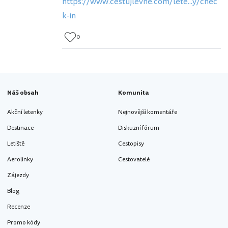
https://www.cestujlevne.com/lete...y/chec
k-in
0
Náš obsah
Komunita
Akční letenky
Nejnovější komentáře
Destinace
Diskuzní fórum
Letiště
Cestopisy
Aerolinky
Cestovatelé
Zájezdy
Blog
Recenze
Promo kódy