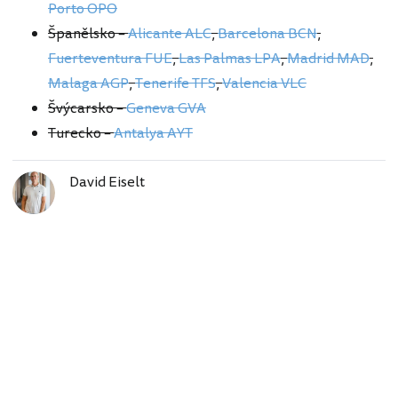
Porto OPO
Španělsko –
Alicante ALC
,
Barcelona BCN
,
Fuerteventura FUE
,
Las Palmas LPA
,
Madrid MAD
,
Malaga AGP
,
Tenerife TFS
,
Valencia VLC
Švýcarsko –
Geneva GVA
Turecko –
Antalya AYT
David Eiselt