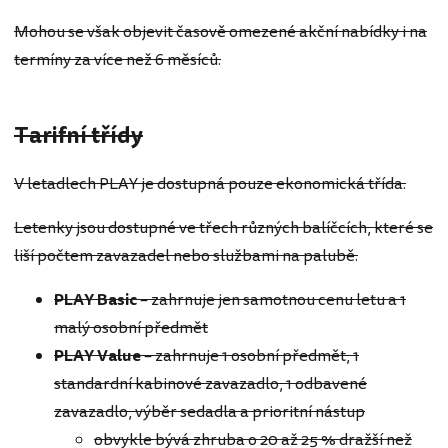
Mohou se však objevit časově omezené akční nabídky i na
termíny za více než 6 měsíců.
Tarifní třídy
V letadlech PLAY je dostupná pouze ekonomická třída.
Letenky jsou dostupné ve třech různých balíčcích, které se
liší počtem zavazadel nebo službami na palubě.
PLAY Basic
– zahrnuje jen samotnou cenu letu a 1
malý osobní předmět
PLAY Value
– zahrnuje 1 osobní předmět, 1
standardní kabinové zavazadlo, 1 odbavené
zavazadlo, výběr sedadla a prioritní nástup
obvykle bývá zhruba o 20 až 25 % dražší než