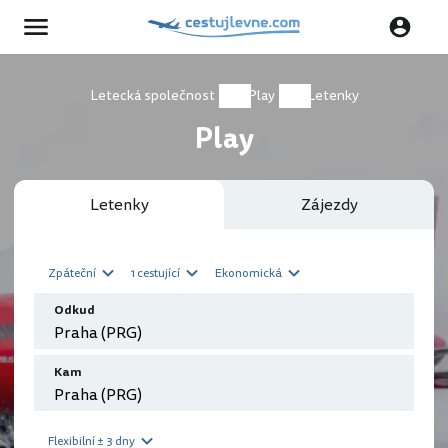
Letecká společnost
Play
Letenky
Play
Letenky
Zájezdy
Zpáteční
1 cestující
Ekonomická
Odkud
Kam
Flexibilní ± 3 dny