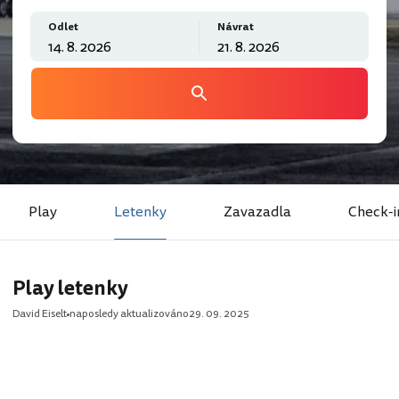
Odlet
Návrat
Play
Letenky
Zavazadla
Check-i
Play letenky
David Eiselt
naposledy aktualizováno
29. 09. 2025