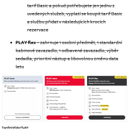
tarif Basic a pokud potřebujete jen jednu z
uvedených služeb, vyplatí se koupit tarif Basic
a službu přidat v následujících krocích
rezervace
PLAY flex
– zahrnuje 1 osobní předmět, 1 standardní
kabinové zavazadlo, 1 odbavené zavazadlo, výběr
sedadla, prioritní nástup a libovolnou změnu data
letu
Tarifní třídy PLAY