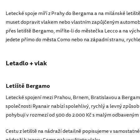
Letecké spoje míří z Prahy do Bergama a na milánské letišt
muset dopravit vlakem nebo vlastním zapůjčeným automobi
přes letiště Bergamo, míříte-li do městečka Lecco a na vých
jedete přímo do města Como nebo na západní stranu, rychlej
Letadlo + vlak
Letiště Bergamo
Letecké spojení mezi Prahou, Brnem, Bratislavou a Berga
společnosti Ryanair nabízí spolehlivý, rychlý a levný způso
pohybují v rozmezí od 500 do 2.000 Kč s malým odbaveným
Cestu z letiště na nádraží detailně popisujeme v samostat