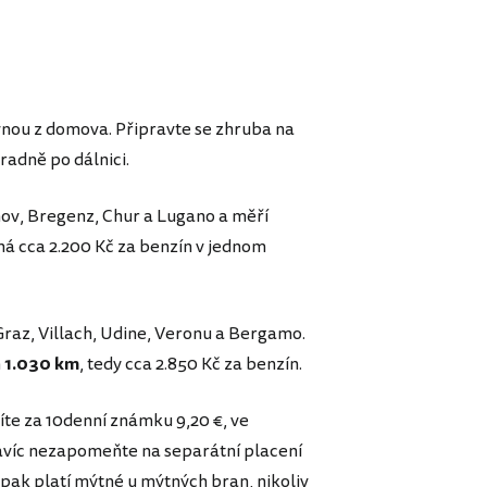
vnou z domova. Připravte se zhruba na
hradně po dálnici.
hov, Bregenz, Chur a Lugano a měří
ná cca 2.200 Kč za benzín v jednom
Graz, Villach, Udine, Veronu a Bergamo.
m
1.030 km
, tedy cca 2.850 Kč za benzín.
te za 10denní známku 9,20 €, ve
avíc nezapomeňte na separátní placení
 se pak platí mýtné u mýtných bran, nikoliv