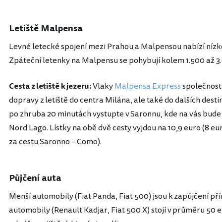
Letiště Malpensa
Levné letecké spojení mezi Prahou a Malpensou nabízí nízk
Zpáteční letenky na Malpensu se pohybují kolem 1.500 až 3
Cesta z letiště k jezeru:
Vlaky
Malpensa Express
společnost
dopravy z letiště do centra Milána, ale také do dalších desti
po zhruba 20 minutách vystupte v Saronnu, kde na vás bude 
Nord Lago. Lístky na obě dvě cesty vyjdou na 10,9 euro (8 e
za cestu Saronno – Como).
Půjčení auta
Menší automobily (Fiat Panda, Fiat 500) jsou k zapůjčení přím
automobily (Renault Kadjar, Fiat 500 X) stojí v průměru 50 