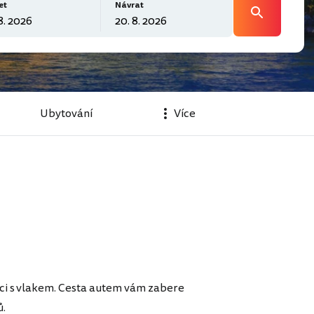
et
Návrat
Ubytování
Více
ci s vlakem. Cesta autem vám zabere
ů.