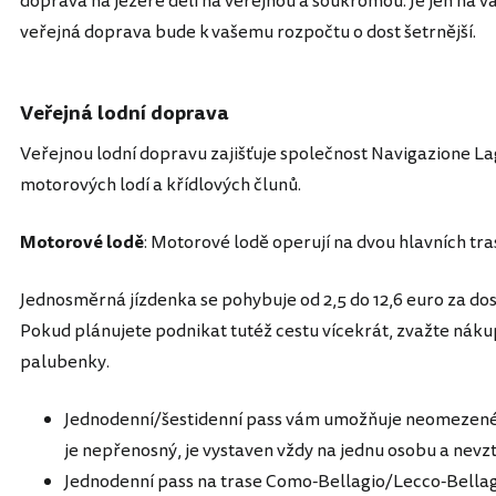
doprava na jezeře dělí na veřejnou a soukromou. Je jen na vás
veřejná doprava bude k vašemu rozpočtu o dost šetrnější.
Veřejná lodní doprava
Veřejnou lodní dopravu zajišťuje společnost Navigazione Laghi,
motorových lodí a křídlových člunů.
Motorové lodě
: Motorové lodě operují na dvou hlavních tr
Jednosměrná jízdenka se pohybuje od 2,5 do 12,6 euro za dos
Pokud plánujete podnikat tutéž cestu vícekrát, zvažte náku
palubenky.
Jednodenní/šestidenní pass vám umožňuje neomezené c
je nepřenosný, je vystaven vždy na jednu osobu a nevz
Jednodenní pass na trase Como-Bellagio/Lecco-Bellagi