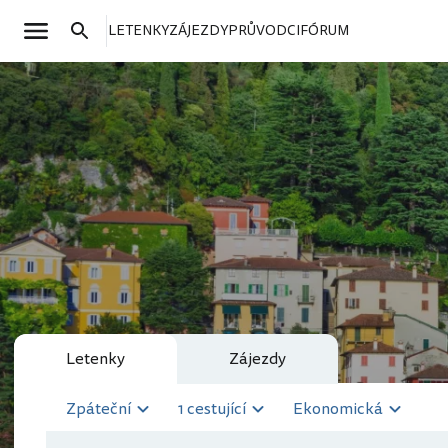
LETENKY
ZÁJEZDY
PRŮVODCI
FÓRUM
Letenky
Zájezdy
Zpáteční
1 cestující
Ekonomická