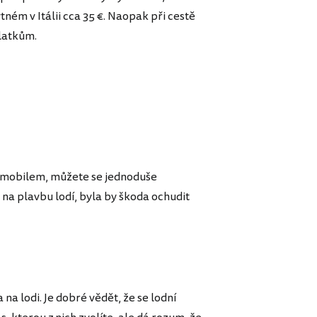
tném v Itálii cca 35 €. Naopak při cestě
latkům.
tomobilem, můžete se jednoduše
e na plavbu lodí, byla by škoda ochudit
a lodi. Je dobré vědět, že se lodní