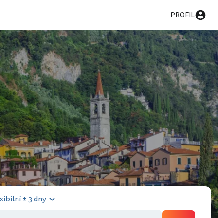
PROFIL
xibilní ± 3 dny