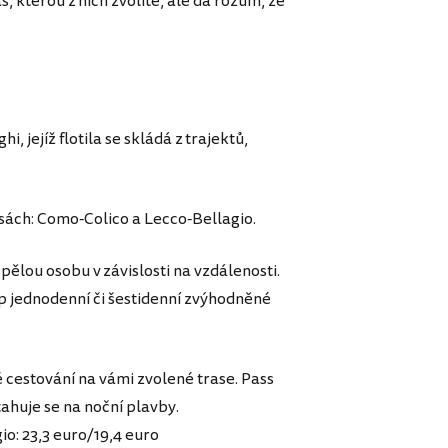
, kterou z nich zvolíte, ale dá rozum, že
 jejíž flotila se skládá z trajektů,
asách: Como-Colico a Lecco-Bellagio.
pělou osobu v závislosti na vzdálenosti.
p jednodenní či šestidenní zvýhodněné
estování na vámi zvolené trase. Pass
tahuje se na noční plavby.
o: 23,3 euro/19,4 euro