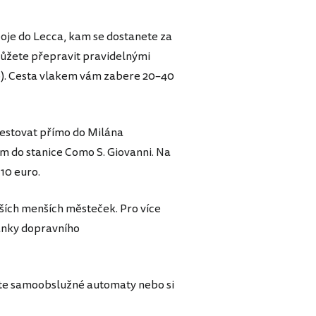
poje do Lecca, kam se dostanete za
 můžete přepravit pravidelnými
o). Cesta vlakem vám zabere 20–40
estovat přímo do Milána
m do stanice Como S. Giovanni. Na
 10 euro.
lších menších městeček. Pro více
ránky dopravního
ijte samoobslužné automaty nebo si