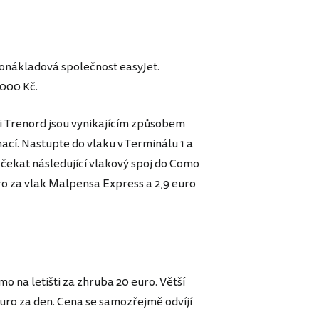
onákladová společnost easyJet.
.000 Kč.
i Trenord jsou vynikajícím způsobem
nací. Nastupte do vlaku v Terminálu 1 a
čekat následující vlakový spoj do Como
uro za vlak Malpensa Express a 2,9 euro
o na letišti za zhruba 20 euro. Větší
euro za den. Cena se samozřejmě odvíjí