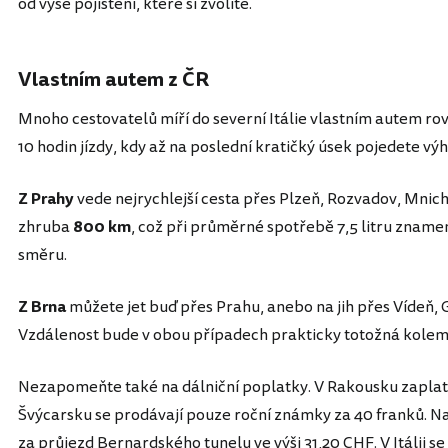
od výše pojištění, které si zvolíte.
Vlastním autem z ČR
Mnoho cestovatelů míří do severní Itálie vlastním autem ro
10 hodin jízdy, kdy až na poslední kratičký úsek pojedete vý
Z Prahy
vede nejrychlejší cesta přes Plzeň, Rozvadov, Mnic
zhruba
800 km
, což při průměrné spotřebě 7,5 litru zname
směru.
Z Brna
můžete jet buď přes Prahu, anebo na jih přes Vídeň, 
Vzdálenost bude v obou případech prakticky totožná kole
Nezapomeňte také na dálniční poplatky. V Rakousku zaplatí
Švýcarsku se prodávají pouze roční známky za 40 franků. N
za průjezd Bernardského tunelu ve výši
31,20 CHF
. V Itálii