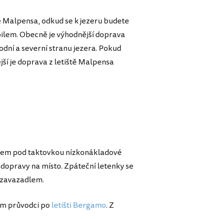
ě Malpensa, odkud se k jezeru budete
lem. Obecně je výhodnější doprava
odní a severní stranu jezera. Pokud
ší je doprava z letiště Malpensa
mem pod taktovkou nízkonákladové
b dopravy na místo. Zpáteční letenky se
 zavazadlem.
ném průvodci po
letišti Bergamo
. Z