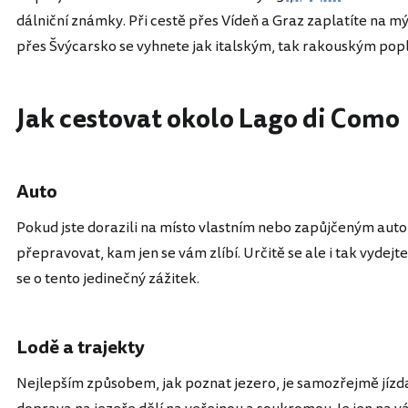
dálniční známky. Při cestě přes Vídeň a Graz zaplatíte na mý
přes Švýcarsko se vyhnete jak italským, tak rakouským pop
Jak cestovat okolo Lago di Como
Auto
Pokud jste dorazili na místo vlastním nebo zapůjčeným au
přepravovat, kam jen se vám zlíbí. Určitě se ale i tak vydejt
se o tento jedinečný zážitek.
Lodě a trajekty
Nejlepším způsobem, jak poznat jezero, je samozřejmě jízda n