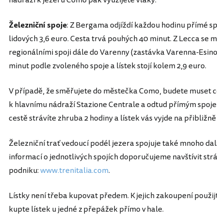
nádraží k jezeru Como pak využijete vlaky.
Železniční spoje
: Z Bergama odjíždí každou hodinu přímé s
lidových 3,6 euro. Cesta trvá pouhých 40 minut. Z Lecca se
regionálními spoji dále do Varenny (zastávka Varenna-Esin
minut podle zvoleného spoje a lístek stojí kolem 2,9 euro.
V případě, že směřujete do městečka Como, budete muset c
k hlavnímu nádraží Stazione Centrale a odtud přímým spoje
cestě strávíte zhruba 2 hodiny a lístek vás vyjde na přibližně
Železniční trať vedoucí podél jezera spojuje také mnoho da
informací o jednotlivých spojích doporučujeme navštívit st
podniku:
www.trenitalia.com
.
Lístky není třeba kupovat předem. K jejich zakoupení použ
kupte lístek u jedné z přepážek přímo v hale.