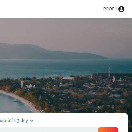
PROFIL
xibilní ± 3 dny