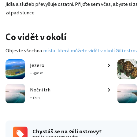
jídla a služeb převyšuje ostatní. Přijďte sem včas, abyste si za
západ slunce.
Co vidět v okolí
Objevte všechna
místa, která můžete vidět v okolí Gili ostro
Jezero
+ 450 m
Noční trh
+ 1 km
Chystáš se na Gili ostrovy?