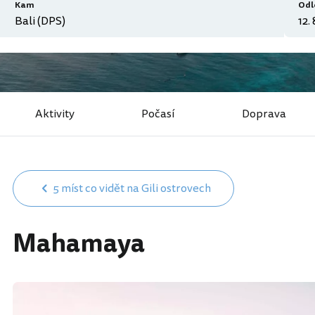
Kam
Odl
Aktivity
Počasí
Doprava
5 míst co vidět na Gili ostrovech
Mahamaya