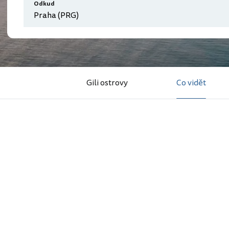
Odkud
Gili ostrovy
Co vidět