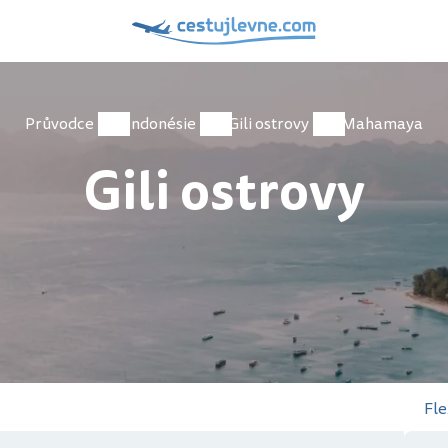
Průvodce
Indonésie
Gili ostrovy
Mahamaya
Gili ostrovy
Fle