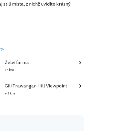
jistili místa, z nichž uvidíte krásný
vy
.
Želví farma
+ 1 km
Gili Trawangan Hill Viewpoint
+ 2 km