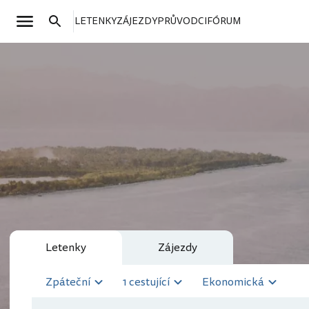
LETENKY
ZÁJEZDY
PRŮVODCI
FÓRUM
Letenky
Zájezdy
Zpáteční
1 cestující
Ekonomická