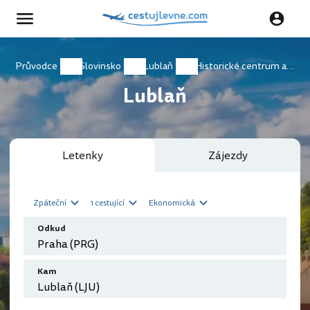
Průvodce
Slovinsko
Lublaň
Historické centrum a říční promenády
Lublaň
Letenky
Zájezdy
Zpáteční
1 cestující
Ekonomická
Odkud
Kam