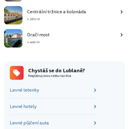
Centrální tržnice a kolonáda
+ 360 m
Dračí most
+ 440 m
Chystáš se do Lublaně?
Naplánuj svou cestu raz dva
Levné letenky
Levné hotely
Levné půjčení auta