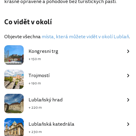
krásně opravené a pohodové bez turistických pastí.
Co vidět v okolí
Objevte všechna
místa, která můžete vidět v okolí Lublaň
.
Kongresni trg
+ 150 m
Trojmostí
+ 190 m
Lublaňský hrad
+ 220 m
Lublaňská katedrála
+ 230 m