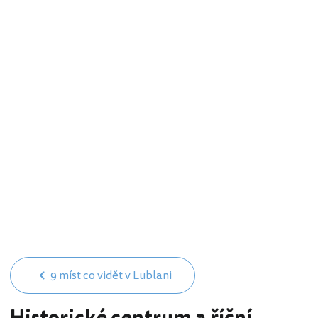
9 míst co vidět v Lublani