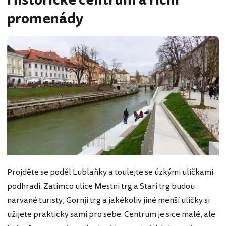
Historické centrum a říční
promenády
Projděte se podél Lublaňky a toulejte se úzkými uličkami
podhradí. Zatímco ulice Mestni trg a Stari trg budou
narvané turisty, Gornji trg a jakékoliv jiné menší uličky si
užijete prakticky sami pro sebe. Centrum je sice malé, ale