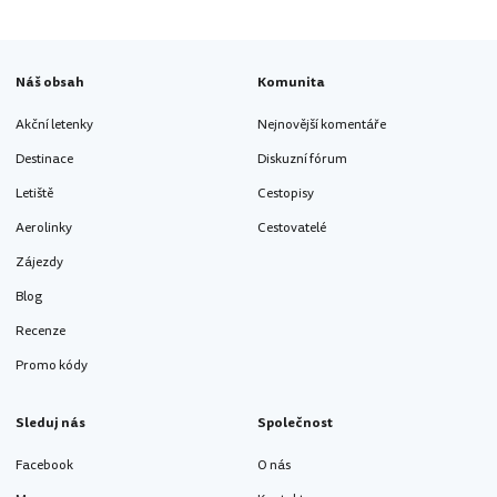
Náš obsah
Komunita
Akční letenky
Nejnovější komentáře
Destinace
Diskuzní fórum
Letiště
Cestopisy
Aerolinky
Cestovatelé
Zájezdy
Blog
Recenze
Promo kódy
Sleduj nás
Společnost
Facebook
O nás