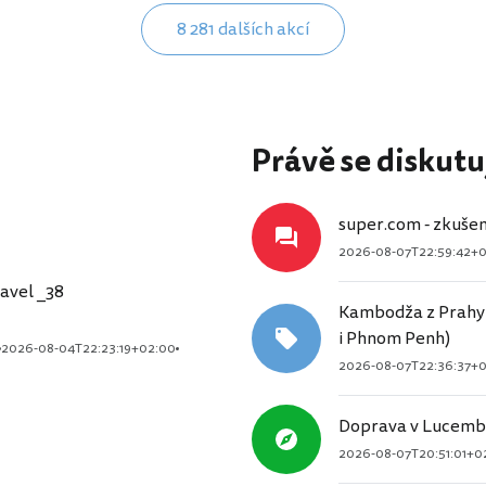
8 281 dalších akcí
Právě se diskutu
super.com - zkušen
2026-08-07T22:59:42+
avel _38
Kambodža z Prahy
i Phnom Penh)
2026-08-04T22:23:19+02:00
2026-08-07T22:36:37+
Doprava v Lucemb
2026-08-07T20:51:01+0