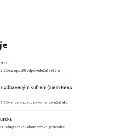
je
osti
02:00
sampus88 odpověděl(a) ve fóru
 s odbaveným kufrem (Siem Reap
02:00
Janca.Klapkova okomentoval(a) akci
ursku
2:00
hugonovak okomentoval průvodce