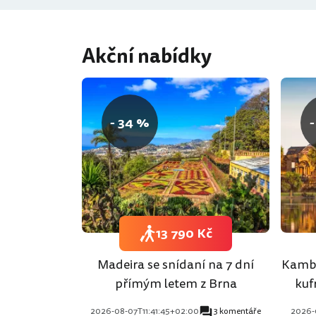
Akční nabídky
- 34 %
-
13 790 Kč
Madeira se snídaní na 7 dní
Kambo
přímým letem z Brna
kuf
2026-08-07T11:41:45+02:00
3 komentáře
2026-