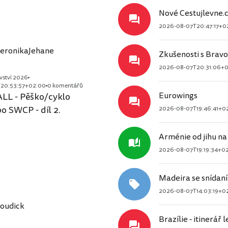
Nové Cestujlevne.c
2026-08-07T20:47:17+0
eronikaJehane
Zkušenosti s Bravo
2026-08-07T20:31:06+
vství 2026
20:53:57+02:00
0 komentářů
Eurowings
L - Pěško/cyklo
o SWCP - díl 2.
2026-08-07T19:46:41+0
Arménie od jihu na
2026-08-07T19:19:34+0
Madeira se snídaní
2026-08-07T14:03:19+0
oudick
Brazílie - itinerář 