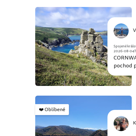
V
Spojené králo
2026-08-04T
CORNWAL
pochod p
❤️
Oblíbené
K