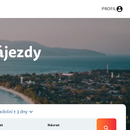
PROFIL
ájezdy
xibilní ± 3 dny
et
Návrat