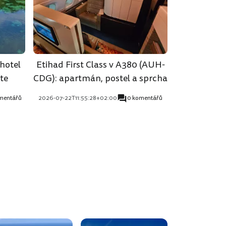
hotel
Etihad First Class v A380 (AUH-
te
CDG): apartmán, postel a sprcha
mentářů
2026-07-22T11:55:28+02:00
0 komentářů