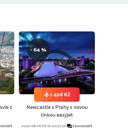
- 64 %
1 426 Kč
svie z
Newcastle z Prahy s novou
linkou easyJet
mentářů
2026-08-06T16:16:21+02:00
0 komentářů