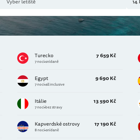
Turecko
7 659 Kč
7 nocí
snídaně
Egypt
9 690 Kč
7 nocí
all inclusive
Itálie
13 590 Kč
7 nocí
bez stravy
Kapverdské ostrovy
17 190 Kč
8 nocí
snídaně