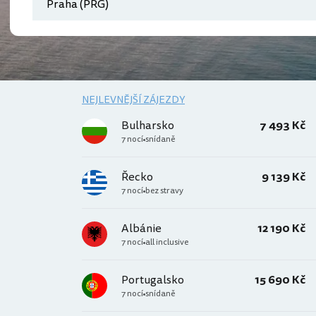
NEJLEVNĚJŠÍ ZÁJEZDY
Bulharsko
7 493 Kč
7 nocí
snídaně
Řecko
9 139 Kč
7 nocí
bez stravy
Albánie
12 190 Kč
7 nocí
all inclusive
Portugalsko
15 690 Kč
7 nocí
snídaně