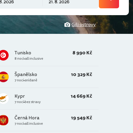
Gili ostrovy
Tunisko
8 990 Kč
8 nocí
all inclusive
Španělsko
10 329 Kč
7 nocí
snídaně
Kypr
14 669 Kč
7 nocí
bez stravy
Černá Hora
19 549 Kč
7 nocí
all inclusive