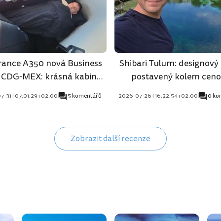
France A350 nová Business
Shibari Tulum: designový 
 CDG-MEX: krásná kabina,
postavený kolem ceno
průměrný zážitek
7-31T07:01:29+02:00
5 komentářů
2026-07-26T16:22:54+02:00
0 ko
Zobrazit další recenze