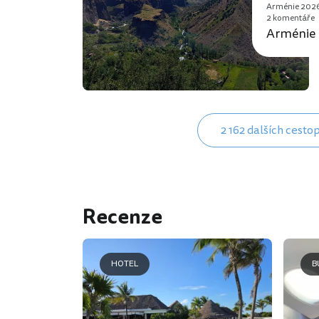
Arménie 202
2 komentáře
Arménie 
2 162 dalších cesto
Recenze
HOTEL
B