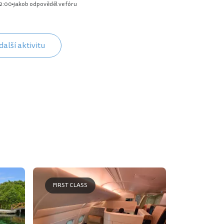
2:00
jakob odpověděl ve fóru
další aktivitu
FIRST CLASS