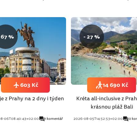
 67 %
- 27 %
603 Kč
14 690 Kč
e z Prahy na 2 dny i týden
Kréta all-inclusive z Pra
krásnou pláž Bali
08-06T08:40:43+02:00
1 komentář
2026-08-05T14:52:53+02:00
0 ko