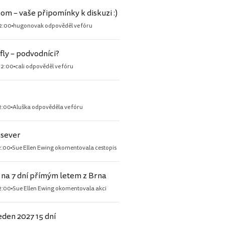
om – vaše připomínky k diskuzi :)
2:00
hugonovak odpověděl ve fóru
fly – podvodníci?
02:00
cali odpověděl ve fóru
2:00
Aluška odpověděla ve fóru
 sever
2:00
Sue Ellen Ewing okomentovala cestopis
 na 7 dní přímým letem z Brna
2:00
Sue Ellen Ewing okomentovala akci
leden 2027 15 dní