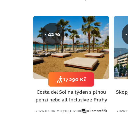
- 42 %
-
17 290 Kč
Costa del Sol na týden s plnou
Skopj
penzí nebo all-inclusive z Prahy
2026-08-06T11:23:03+02:00
0 komentářů
2026-