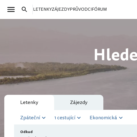
LETENKY
ZÁJEZDY
PRŮVODCI
FÓRUM
Hlede
Letenky
Zájezdy
Zpáteční
1 cestující
Ekonomická
Odkud