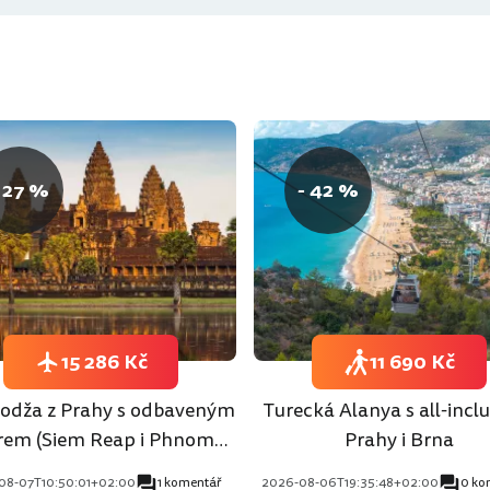
 27 %
- 42 %
15 286 Kč
11 690 Kč
dža z Prahy s odbaveným
Turecká Alanya s all-inclu
rem (Siem Reap i Phnom
Prahy i Brna
Penh)
08-07T10:50:01+02:00
1 komentář
2026-08-06T19:35:48+02:00
0 ko