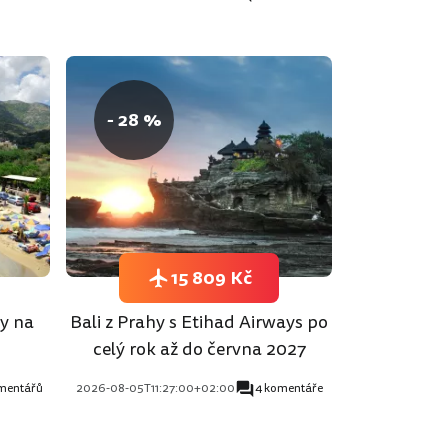
- 28 %
15 809 Kč
hy na
Bali z Prahy s Etihad Airways po
celý rok až do června 2027
mentářů
2026-08-05T11:27:00+02:00
4 komentáře