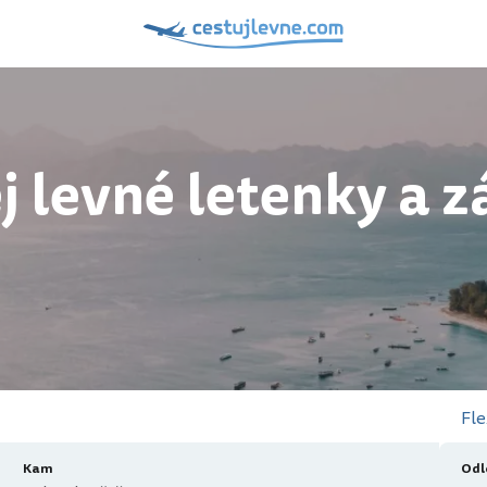
j levné letenky a z
Fle
Kam
Odl