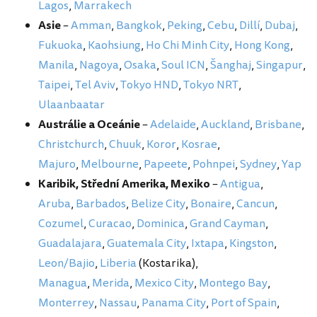
Lagos
,
Marrakech
Asie
–
Amman
,
Bangkok
,
Peking
,
Cebu
,
Dillí
,
Dubaj
,
Fukuoka
,
Kaohsiung
,
Ho Chi Minh City
,
Hong Kong
,
Manila
,
Nagoya
,
Osaka
,
Soul ICN
,
Šanghaj
,
Singapur
,
Taipei
,
Tel Aviv
,
Tokyo HND
,
Tokyo NRT
,
Ulaanbaatar
Austrálie a Oceánie
–
Adelaide
,
Auckland
,
Brisbane
,
Christchurch
,
Chuuk
,
Koror
,
Kosrae
,
Majuro
,
Melbourne
,
Papeete
,
Pohnpei
,
Sydney
,
Yap
Karibik, Střední Amerika, Mexiko
–
Antigua
,
Aruba
,
Barbados
,
Belize City
,
Bonaire
,
Cancun
,
Cozumel
,
Curacao
,
Dominica
,
Grand Cayman
,
Guadalajara
,
Guatemala City
,
Ixtapa
,
Kingston
,
Leon/Bajio
,
Liberia
(Kostarika),
Managua
,
Merida
,
Mexico City
,
Montego Bay
,
Monterrey
,
Nassau
,
Panama City
,
Port of Spain
,