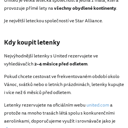
United je velká letecká společnost a jedna z mála, která
provozuje přímé lety na
všechny obydlené kontinenty
.
Je největší leteckou společností ve Star Alliance.
Kdy koupit letenky
Nejvýhodnější letenky s United rezervujete ve
vyhledávačích
2–4 měsíce před odletem
.
Pokud chcete cestovat ve frekventovaném období okolo
Vánoc, svátků nebo o letních prázdninách, letenky kupujte
i více než 6 měsíců před odletem.
Letenky rezervujete na oficiálním webu
united.com
a
protože na mnoho trasách létá spolu s konkurenčními
aerolinkami, doporučujeme využít i srovnávače jako je