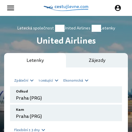
Letecká společnost
United Airlines
Letenky
United Airlines
Letenky
Zájezdy
Zpáteční
1 cestující
Ekonomická
Odkud
Kam
Flexibilní ± 3 dny