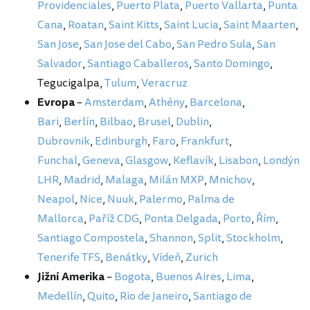
Providenciales
,
Puerto Plata
,
Puerto Vallarta
,
Punta
Cana
,
Roatan
,
Saint Kitts
,
Saint Lucia
,
Saint Maarten
,
San Jose
,
San Jose del Cabo
,
San Pedro Sula
,
San
Salvador
,
Santiago Caballeros
,
Santo Domingo
,
Tegucigalpa,
Tulum
,
Veracruz
Evropa
–
Amsterdam
,
Athény
,
Barcelona
,
Bari
,
Berlín
,
Bilbao
,
Brusel
,
Dublin
,
Dubrovnik
,
Edinburgh
,
Faro
,
Frankfurt
,
Funchal
,
Geneva
,
Glasgow
,
Keflavík
,
Lisabon
,
Londýn
LHR
,
Madrid
,
Malaga
,
Milán MXP
,
Mnichov
,
Neapol
,
Nice
,
Nuuk
,
Palermo
,
Palma de
Mallorca
,
Paříž CDG
,
Ponta Delgada
,
Porto
,
Řím
,
Santiago Compostela
,
Shannon
,
Split
,
Stockholm
,
Tenerife TFS
,
Benátky
,
Vídeň
,
Zurich
Jižní Amerika
–
Bogota
,
Buenos Aires
,
Lima
,
Medellín
,
Quito
,
Rio de Janeiro
,
Santiago de