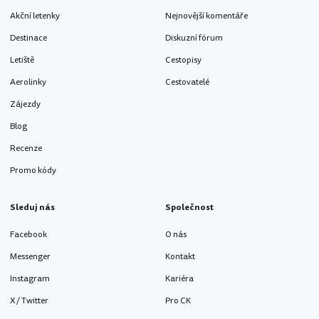
Akční letenky
Nejnovější komentáře
Destinace
Diskuzní fórum
Letiště
Cestopisy
Aerolinky
Cestovatelé
Zájezdy
Blog
Recenze
Promo kódy
Sleduj nás
Společnost
Facebook
O nás
Messenger
Kontakt
Instagram
Kariéra
X / Twitter
Pro CK